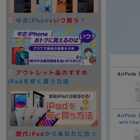
中古iPhone
いつ買う
？
アウトレット品のすすめ
AirPod
iPadを安く買う方法
AirPod
with Char
歴代iPad
からあなたに合っ