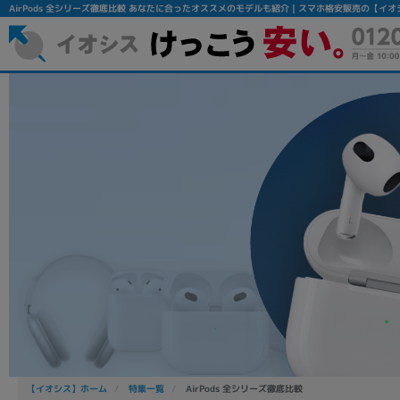
AirPods 全シリーズ徹底比較 あなたに合ったオススメのモデルも紹介 | スマホ格安販売の【イオ
フリーワード
除外ワード
人気の検索ワード：
Let's note
EliteBook
MacBook
【イオシス】ホーム
特集一覧
AirPods 全シリーズ徹底比較
シリーズ