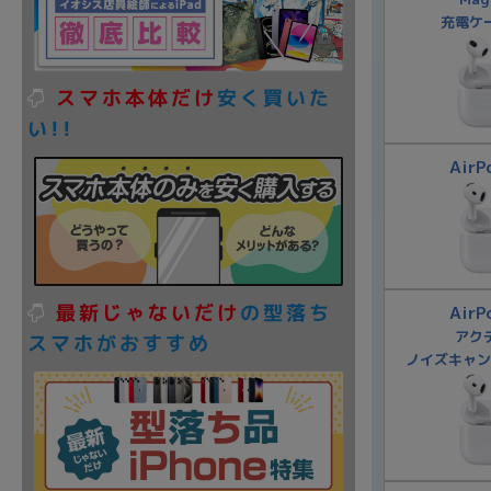
充電ケ
スマホ本体だけ
安く買いた
い!!
AirP
最新じゃないだけ
の型落ち
AirP
アク
スマホがおすすめ
ノイズキャン