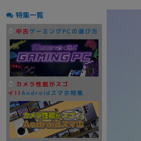
商品シリーズ名・ブランド名の絞り込み。
特集一覧
Let's note
dynabook
Thinkpad
LAVIE
FMV
macbook
Inspiron
aspire
中古
ゲーミングPCの選び方
機能・特徴
商品の搭載機能による絞り込み
Webカメラ内蔵
カメラ性能がスゴ
イ!!
Androidスマホ特集
ランク
商品状態の絞り込み
新品/未使用
Aランク
Bラ
未使用
中古
新品