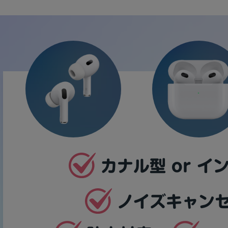
製造、販売メーカーの絞り込み
Pana
TOSHIBA
Apple
SONY
VAIO
Asus
HP
ドライブ
ドライブの絞り込み
DVD-マルチ
BD-ROM
BD−R
DVDスーパーマルチ
その他
CPU
CPUの絞り込み
Apple M1
Apple M2
ンク
Cランク
Ryzen 9