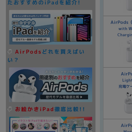
たおすすめのiPadを紹介!
AirPod
with W
Chargi
AirPods
どれを買えばい
い？
AirP
Ligh
充電ケ
お絵かきiPad
徹底比較!!
AirP
Mag