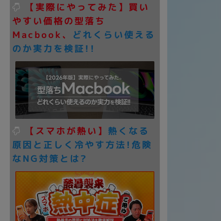
【実際にやってみた】買い
アウトレット
やすい価格の型落ち
Macbook、
どれくらい使える
のか実力を検証!!
OS
OSの絞り込み
Chr
Win 11
Win 10
MacOS
Win 7
Win 8
容量
~
【スマホが熱い】
熱くなる
原因と正しく冷やす方法!危険
なNG対策とは?
価格
円 ～
円