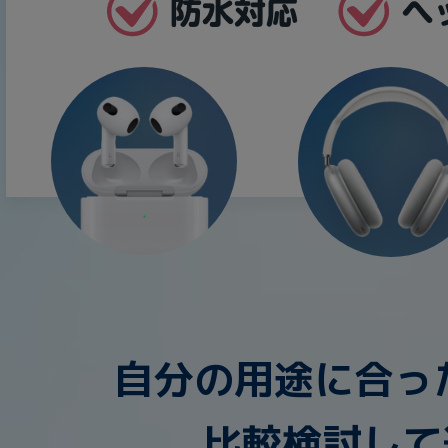
Core i7
Core i5
Core i3
そ
メモリ
~
omeOS
その他
モニタサイズ
~
発売日
自分の用途に合ったA
月
年
月
年
比較検討して