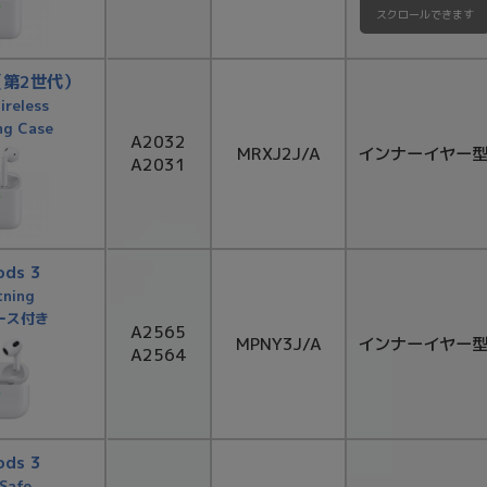
スクロールできます
s（第2世代）
ireless
ng Case
A2032
MRXJ2J/A
インナーイヤー
A2031
ods 3
tning
ース付き
A2565
MPNY3J/A
インナーイヤー
A2564
ods 3
Safe