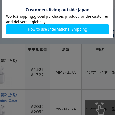
歴代AirPod
モデル番号
品番
形状
s（第1世代）
A1523
MMEF2J/A
インナーイヤー
A1722
s（第2世代）
ging Case
A2032
MV7N2J/A
インナーイヤー
A2031