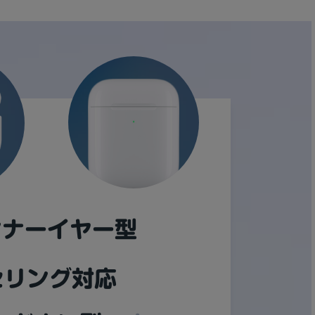
sonic
FUJITSU
Lenovo
DVD-ROM
DVD±RW
Ryzen 7
Ryzen 5
Core i9