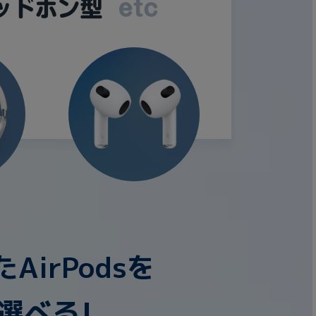
の他
irPodsを
 から
 まで
選べる!