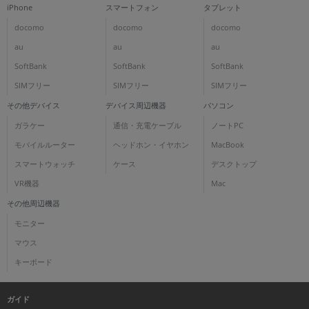
iPhone
スマートフォン
タブレット
docomo
docomo
docomo
au
au
au
SoftBank
SoftBank
SoftBank
SIMフリー
SIMフリー
SIMフリー
その他デバイス
デバイス周辺機器
パソコン
ガラケー
通信・充電ケーブル
ノートPC
モバイルルーター
ヘッドホン・イヤホン
MacBook
スマートウォッチ
ケース
デスクトップ
VR機器
Mac
その他周辺機器
モニター
マウス
キーボード
ガイド