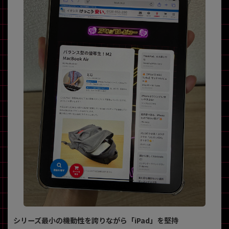
~
容量
~
モニタサイズ
~
価格
円 ～
円
発売日
月 から
年
シリーズ最小の機動性を誇りながら「iPad」を堅持
月 まで
年