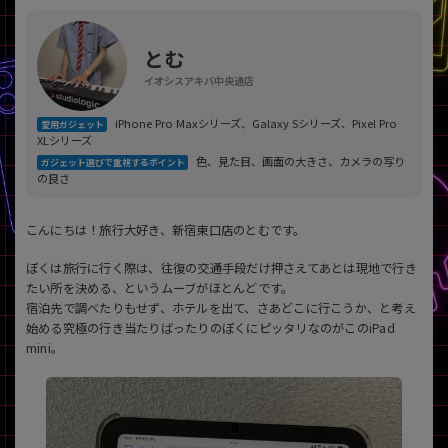
「iPhone」「Xperia」「Galaxy」など
メーカー
とむ
製造、販売メーカーの絞り込み
「Apple」「SONY」「SHARP」など
イオシスアキバ中央通店
機能・特徴
iPhone Pro Maxシリーズ、Galaxy Sシリーズ、Pixel Pro
愛用ガジェット
商品の搭載機能による絞り込み
XLシリーズ
「5G対応」「防水」「ワンセグ」など
色、見た目、画面の大きさ、カメラの写り
ガジェット選びで重視するポイント
の良さ
ドライブ
ドライブの絞り込み
こんにちは！旅行大好き、新宿東口店のとむです。
ランク
ぼくは旅行に行く際は、往復の交通手段だけ押さえてあとは現地で行き
商品状態の絞り込み
「新品」「未使用」「中古」など
たい所を決める、というムーブがほとんどです。
宿泊先で調べたりもせず、ホテルを出て、さあどこに行こうか、と考え
CPU
始める究極の行き当たりばったりのぼくにピッタリなのがこのiPad
CPUの絞り込み
mini。
OS
OSの絞り込み
メモリ