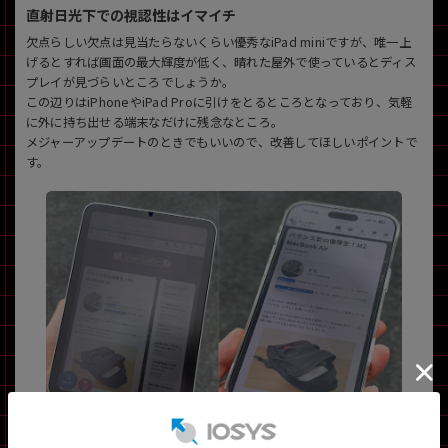
直射日光下での視認性はイマイチ
欠点らしい欠点は見当たらないくらい優秀なiPad miniですが、唯一上
げるとすれば画面の最大輝度が低く、晴れた屋外で使っているとディス
プレイが見づらいところでしょうか。
この辺りはiPhoneやiPad Proに引けをとるところとなっており、気軽
に外に持ち出せる端末なだけに残念なところ。
メジャーアップデートのときでもいいので、改善してほしいポイントで
す。