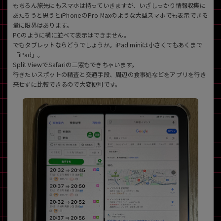
もちろん旅先にもスマホは持っていきますが、いざしっかり情報収集に
あたろうと思うとiPhoneのPro Maxのような大型スマホでも表示できる
各項目のチェックボックスは「or検索」となります。
量に限界はあります。
ただし機能別のみ「and検索」となります。
PCのように横に並べて表示はできません。
でもタブレットならどうでしょうか。iPad miniは小さくてもあくまで
「iPad」。
Split ViewでSafariの二窓もできちゃいます。
行きたいスポットの精査と交通手段、周辺の食事処などをアプリを行き
来せずに比較できるので大変便利です。