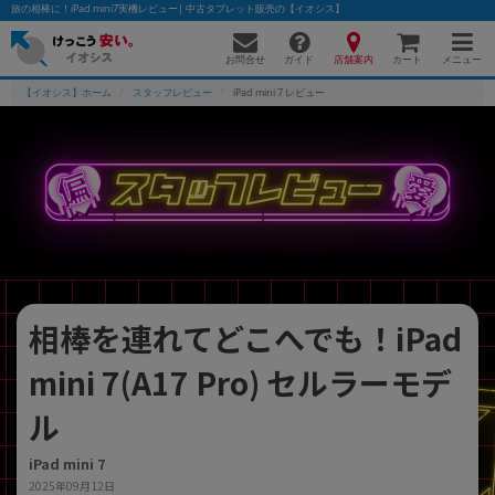
旅の相棒に！iPad mini7実機レビュー| 中古タブレット販売の【イオシス】
お問合せ
店舗案内
メニュー
ガイド
カート
【イオシス】ホーム
スタッフレビュー
iPad mini 7 レビュー
かんたんパソコン検索に切り替える
フリーワード
除外ワード
相棒を連れてどこへでも！iPad
人気の検索ワード：
Let's note
EliteBook
MacBook
mini 7(A17 Pro) セルラーモデ
カテゴリー
商品ジャンルの絞り込み
ル
「スマートフォン」「タブレット」など
シリーズ
iPad mini 7
商品シリーズ名・ブランド名の絞り込み。
2025年09月12日