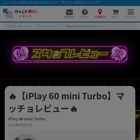
まこっちゃんのiPlay 60 mini Turboレビュー 中古スマホ販売の【イオシス】
お問合せ
店舗案内
メニュー
ガイド
カート
【イオシス】ホーム
スタッフレビュー
iPlay 60 mini Turbo レビュー
かんたんパソコン検索に切り替える
フリーワード
除外ワード
🔥【iPlay 60 mini Turbo】マ
人気の検索ワード：
Let's note
EliteBook
MacBook
ッチョレビュー🔥
カテゴリー
商品ジャンルの絞り込み
「スマートフォン」「タブレット」など
iPlay 60 mini Turbo
2025年08月29日
シリーズ
商品シリーズ名・ブランド名の絞り込み。