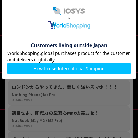
iPhone15、Makoob Air (M2)、hhkb 雪 無刻印
愛用ガジェット
形と色とデザイン。カメラ性能、快適に使
ガジェット選びで重視するポイント
えるか。大きさ。
まこっちゃん 記事一覧
イオシスアキバ中央通店 記事一覧
イオシスアキバ中央通店 店舗ページ
ロンドンからやってきた、美しく強いスマホ！！！
Nothing Phone(4a) Pro
2026年06月05日
刮目せよ、即戦力の型落ちMacの実力を！
MacBook(M1 / M2 / M2 Pro)
2026年06月05日