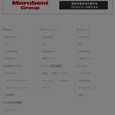
iPhone
スマートフォン
タブレット
docomo
docomo
docomo
au
au
au
SoftBank
SoftBank
SoftBank
SIMフリー
SIMフリー
SIMフリー
その他デバイス
デバイス周辺機器
パソコン
ガラケー
通信・充電ケーブル
ノートPC
モバイルルーター
ヘッドホン・イヤホン
MacBook
スマートウォッチ
ケース
デスクトップ
VR機器
Mac
その他周辺機器
モニター