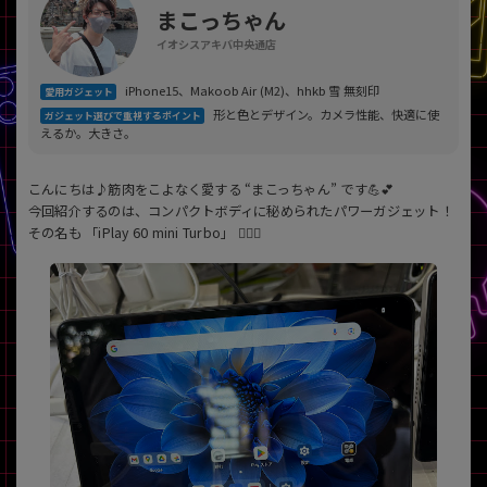
「iPhone」「Xperia」「Galaxy」など
まこっちゃん
メーカー
イオシスアキバ中央通店
製造、販売メーカーの絞り込み
「Apple」「SONY」「SHARP」など
iPhone15、Makoob Air (M2)、hhkb 雪 無刻印
愛用ガジェット
形と色とデザイン。カメラ性能、快適に使
ガジェット選びで重視するポイント
機能・特徴
えるか。大きさ。
商品の搭載機能による絞り込み
「5G対応」「防水」「ワンセグ」など
こんにちは♪筋肉をこよなく愛する “まこっちゃん” です💪💕
ドライブ
今回紹介するのは、コンパクトボディに秘められたパワーガジェット！
ドライブの絞り込み
その名も 「iPlay 60 mini Turbo」 🏋️‍♂️✨
ランク
商品状態の絞り込み
「新品」「未使用」「中古」など
CPU
CPUの絞り込み
OS
OSの絞り込み
メモリ