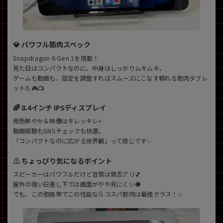
~
容量
💎 パワフル筋肉スペック
~
Snapdragon 6 Gen 1を搭載！
見た目はコンパクトなのに、中身はしっかりムキムキ。
ゲームも動画も、設定を調整すればスムーズにこなす頼れる筋肉タブレ
モニタサイズ
ット💪🎮📺
~
🌈 8.4インチ IPSディスプレイ
価格
発色鮮やか＆映像はキレッキレ⚡
動画視聴もSNSチェックも快適。
円 ～
円
「コンパクトなのに広がる世界観」って感じです✨
⚠️ ちょっぴり気になるポイント
スピーカーはパワフルだけど音質は賛否アリ🎵
発売日
屋外の強い日差し下では画面がやや見にくい☀️
でも、この価格帯でこの性能ならコスパ筋肉は最強クラス！✨
月 から
年
月 まで
年