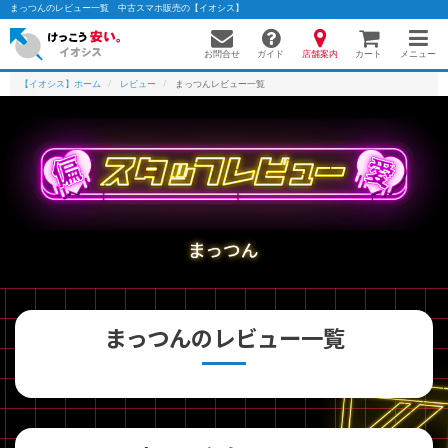
まっつんのレビュー一覧 中古スマホ販売の【イオシス】
お問合せ
店舗案内
メニュー
ガイド
カート
【イオシス】ホーム
レビュー
まっつんレビュー一覧
かんたんパソコン検索に切り替える
フリーワード
まっつん
除外ワード
人気の検索ワード：
Let's note
EliteBook
MacBook
まっつんのレビュー一覧
カテゴリー
商品ジャンルの絞り込み
「スマートフォン」「タブレット」など
シリーズ
商品シリーズ名・ブランド名の絞り込み。