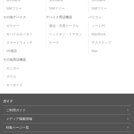
SIMフリー
SIMフリー
SIMフリー
その他デバイス
デバイス周辺機器
パソコン
ガラケー
通信・充電ケーブル
ノートPC
モバイルルーター
ヘッドホン・イヤホン
MacBook
スマートウォッチ
ケース
デスクトップ
VR機器
Mac
その他周辺機器
モニター
マウス
キーボード
ガイド
ご利用ガイド
メディア掲載情報
特集ページ一覧