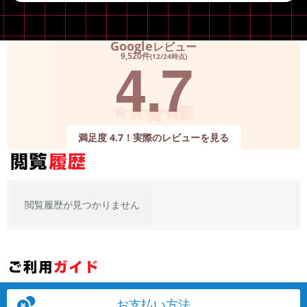
~
Google
レビュー
容量
4.7
9,520件
(12/24時点)
~
モニタサイズ
~
満足度 4.7！実際のレビューを見る
価格
円 ～
円
閲覧履歴が見つかりません
発売日
月 から
年
月 まで
年
お支払い方法