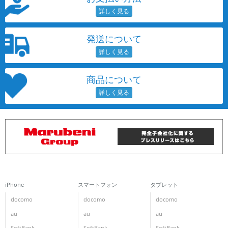
各項目のチェックボックスは「or検索」となります。
ただし機能別のみ「and検索」となります。
発送について
商品について
iPhone
スマートフォン
タブレット
docomo
docomo
docomo
au
au
au
SoftBank
SoftBank
SoftBank