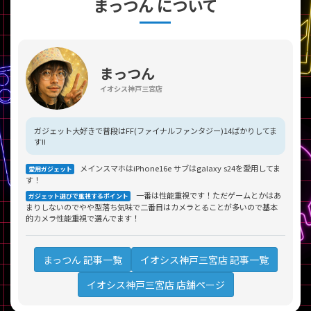
まっつん について
「iPhone」「Xperia」「Galaxy」など
メーカー
製造、販売メーカーの絞り込み
「Apple」「SONY」「SHARP」など
まっつん
機能・特徴
イオシス神戸三宮店
商品の搭載機能による絞り込み
「5G対応」「防水」「ワンセグ」など
ドライブ
ガジェット大好きで普段はFF(ファイナルファンタジー)14ばかりしてま
す!!
ドライブの絞り込み
メインスマホはiPhone16e サブはgalaxy s24を愛用してま
ランク
愛用ガジェット
す！
商品状態の絞り込み
一番は性能重視です！ただゲームとかはあ
「新品」「未使用」「中古」など
ガジェット選びで重視するポイント
まりしないのでやや型落ち気味で二番目はカメラとることが多いので基本
的カメラ性能重視で選んでます！
CPU
CPUの絞り込み
イオシス神戸三宮店 記事一覧
まっつん 記事一覧
OS
OSの絞り込み
イオシス神戸三宮店 店舗ページ
メモリ