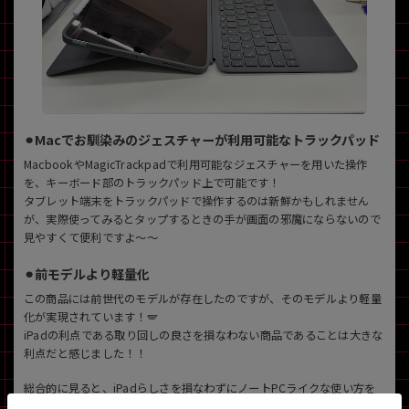
⚫︎Macでお馴染みのジェスチャーが利用可能なトラックパッド
MacbookやMagicTrackpadで利用可能なジェスチャーを用いた操作
を、キーボード部のトラックパッド上で可能です！
タブレット端末をトラックパッドで操作するのは新鮮かもしれません
が、実際使ってみるとタップするときの手が画面の邪魔にならないので
見やすくて便利ですよ〜〜
⚫︎前モデルより軽量化
この商品には前世代のモデルが存在したのですが、そのモデルより軽量
化が実現されています！🪽
iPadの利点である取り回しの良さを損なわない商品であることは大きな
利点だと感じました！！
総合的に見ると、iPadらしさを損なわずにノートPCライクな使い方を
できる素晴らしい商品だと感じました！