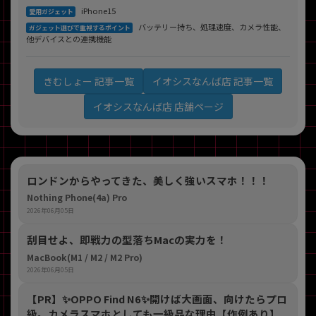
iPhone15
愛用ガジェット
バッテリー持ち、処理速度、カメラ性能、
ガジェット選びで重視するポイント
他デバイスとの連携機能
イオシスなんば店 記事一覧
きむしょー 記事一覧
イオシスなんば店 店舗ページ
ロンドンからやってきた、美しく強いスマホ！！！
Nothing Phone(4a) Pro
2026年06月05日
刮目せよ、即戦力の型落ちMacの実力を！
MacBook(M1 / M2 / M2 Pro)
2026年06月05日
【PR】​✨OPPO Find N6✨開けば大画面、向けたらプロ
級。カメラスマホとしても一級品な理由【作例あり】