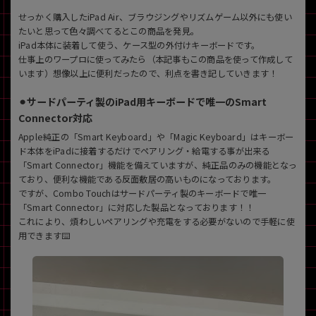
せっかく購入したiPad Air、ブラウジングやリズムゲーム以外にも使い
各項目のチェックボックスは「or検索」となります。
たいと思って色々調べてるとこの商品を発見。
ただし機能別のみ「and検索」となります。
iPad本体に装着して使う、ケース型の外付けキーボードです。
仕事上のワープロに使ってみたら（本記事もこの商品を使って作成して
います）想像以上に便利だったので、利点を書き記していきます！
⚫︎サードパーティ製のiPad用キーボードで唯一のSmart
Connector対応
Apple純正の「Smart Keyboard」や「Magic Keyboard」はキーボー
ド本体をiPadに接着するだけでペアリング・給電する事が出来る
「Smart Connector」機能を備えていますが、純正品のみの機能となっ
ており、便利な機能である反面敷居の高いものになっております。
ですが、Combo Touchはサードパーティ製のキーボードで唯一
「Smart Connector」に対応した製品となっております！！
これにより、煩わしいペアリングや充電をする必要がないので手軽に使
用できます⌨️