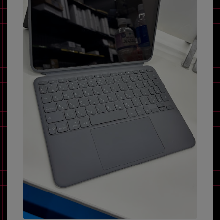
~
容量
~
モニタサイズ
~
価格
円 ～
円
発売日
月 から
年
月 まで
年