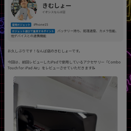
「iPhone」「Xperia」「Galaxy」など
きむしょー
メーカー
イオシスなんば店
製造、販売メーカーの絞り込み
「Apple」「SONY」「SHARP」など
iPhone15
愛用ガジェット
バッテリー持ち、処理速度、カメラ性能、
ガジェット選びで重視するポイント
機能・特徴
他デバイスとの連携機能
商品の搭載機能による絞り込み
「5G対応」「防水」「ワンセグ」など
お久しぶりです！なんば店のきむしょーです。
ドライブ
ドライブの絞り込み
今回は、前回レビューしたiPadで使用しているアクセサリー「Combo
Touch for iPad Air」をレビューさせていただきます📝
ランク
商品状態の絞り込み
「新品」「未使用」「中古」など
CPU
CPUの絞り込み
OS
OSの絞り込み
メモリ