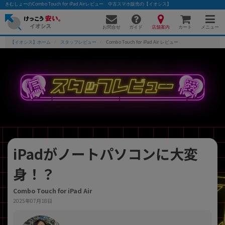
きむしょーのCombo Touch for iPad Airレビュー 中古スマホ販売の【イオシス】
お問合せ
店舗案内
メニュー
ガイド
カート
【イオシス】ホーム
スタッフレビュー
Combo Touch for iPad Air レビュー
かんたんパソコン検索に切り替える
フリーワード
除外ワード
iPadがノートパソコンに大変
人気の検索ワード：
Let's note
EliteBook
MacBook
身！？
カテゴリー
商品ジャンルの絞り込み
「スマートフォン」「タブレット」など
Combo Touch for iPad Air
2025年07月18日
シリーズ
商品シリーズ名・ブランド名の絞り込み。