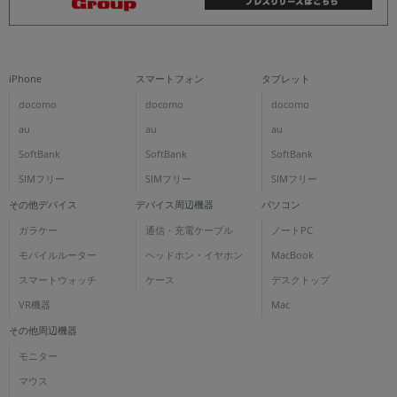
iPhone
スマートフォン
タブレット
docomo
docomo
docomo
au
au
au
SoftBank
SoftBank
SoftBank
SIMフリー
SIMフリー
SIMフリー
その他デバイス
デバイス周辺機器
パソコン
ガラケー
通信・充電ケーブル
ノートPC
モバイルルーター
ヘッドホン・イヤホン
MacBook
スマートウォッチ
ケース
デスクトップ
VR機器
Mac
その他周辺機器
モニター
マウス