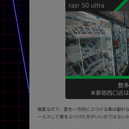
アウトレット
OS
OSの絞り込み
Chr
Win 11
Win 10
MacOS
Win 7
Win 8
容量
~
価格
円 ～
円
偏愛なので、愛を一方的にぶつける事は厭わ
ーカスして愛をぶつけた方がいいのではない