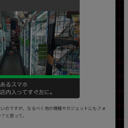
Core i7
Core i5
Core i3
そ
メモリ
~
omeOS
その他
モニタサイズ
~
発売日
月
年
ないのですが、なるべく他の機種やガジェットにもフォ
か？と思って。
月
年