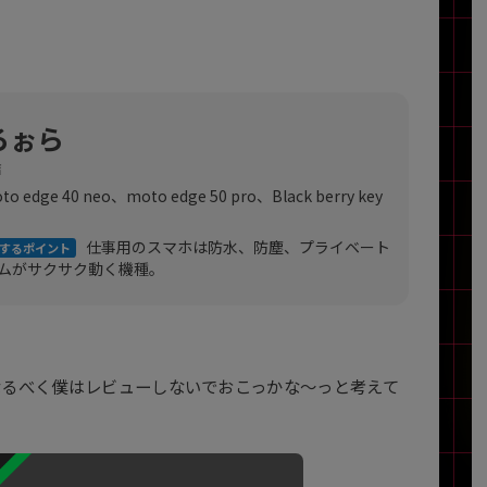
製造、販売メーカーの絞り込み
Pana
TOSHIBA
Apple
SONY
VAIO
Asus
HP
ろぉら
店
o edge 40 neo、moto edge 50 pro、Black berry key
ドライブ
ドライブの絞り込み
仕事用のスマホは防水、防塵、プライベート
するポイント
DVD-マルチ
BD-ROM
BD−R
ムがサクサク動く機種。
DVDスーパーマルチ
その他
なるべく僕はレビューしないでおこっかな～っと考えて
CPU
CPUの絞り込み
Apple M1
Apple M2
ンク
Cランク
Ryzen 9