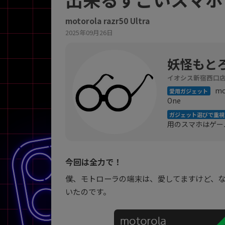
商品シリーズ名・ブランド名の絞り込み。
motorola razr50 Ultra
Let's note
dynabook
Thinkpad
LAVIE
FMV
2025年09月26日
macbook
Inspiron
aspire
妖怪もと
イオシス新宿西口
mot
愛用ガジェット
機能・特徴
One
商品の搭載機能による絞り込み
ガジェット選びで重視
Webカメラ内蔵
用のスマホはゲー
今回は全力で！
僕、モトローラの端末は、愛してますけど、
ランク
いたのです。
商品状態の絞り込み
新品/未使用
Aランク
Bラ
未使用
中古
新品