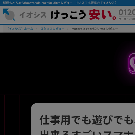
妖怪もとろぉらのmotorola razr50 Ultraレビュー 中古スマホ販売の【イオシス】
【イオシス】ホーム
スタッフレビュー
motorola razr50 Ultra レビュー
フリーワード
除外ワード
人気の検索ワード：
Let's note
EliteBook
MacBook
仕事用でも遊びでも
出来るすごいスマホ
シリーズ