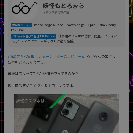
「iPhone」「Xperia」「Galaxy」など
妖怪もとろぉら
メーカー
イオシス新宿西口店
製造、販売メーカーの絞り込み
「Apple」「SONY」「SHARP」など
moto edge 40 neo、moto edge 50 pro、Black berry
愛用ガジェット
key One
機能・特徴
仕事用のスマホは防水、防塵、プライベー
ガジェット選びで重視するポイント
商品の搭載機能による絞り込み
ト用のスマホはゲームがサクサク動く機種。
「5G対応」「防水」「ワンセグ」など
ドライブ
前編(アキバ買取センターシュガーのレビュー)
からごらんの皆さま。
妖怪もとろぉらですよ。
ドライブの絞り込み
ランク
後編はスタッフTさんが何を使ってるのか？
商品状態の絞り込み
「新品」「未使用」「中古」など
あ、僕ですか？そりゃモトローラですよ。
CPU
CPUの絞り込み
OS
OSの絞り込み
メモリ