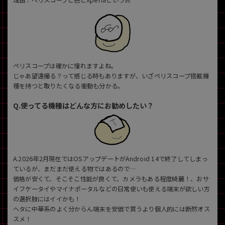
理由：ペリスコープと色とXperiaという点
ペリスコープは確かに憧れますよね。
じゃあ望遠撮る？って感じる時もありますが、いざペリスコープ搭載機
種を持つと取りたくなる衝動も分かる。
Q.使ってる機種はどんな方にお勧めしたい？
A.2026年2月現在ではOSアップデートがAndroid 14で終了してしまっ
ているが、まだまだ使える物ではあるので…
価格が安くて、そこそこ性能が良くて、カメラもある程度綺麗！、おサ
イフケータイやマイナポータルなどの日常使いも使える端末が欲しい方
の選択肢にはイイかも！
ヘタに中華系のよく分からん端末を安価で買うより個人的には断然オス
スメ！