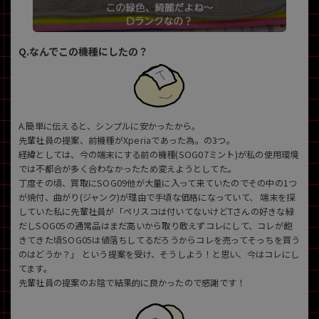
各項目のチェックボックスは「or検索」となります。
ただし機能別のみ「and検索」となります。
Q.なんでこの機種にしたの？
A.簡単に伝えると、シンプルに安かったから。
先輩社員の提案、前機種がXperiaであった為。の3つ。
経緯としては、今の端末にする前の機種(SOG07ミント)が私の使用環境
では不都合が多く合わなかったため変えようとしてた。
丁度その頃、買取にSOG09他が大量に入って来ていたのでその中の1つ
が焼付、曲がり(ジャンク)が理由で手頃な価格になっていて、 端末を探
していた私に先輩社員が「ペリスコは付いてないけどTさんの好きな緑
だしSOG05の通常品はまだ高いから取り敢えずコレにして、コレが飽
きてきた頃SOG05は値落ちしてるだろうからコレを売ってそっちを買う
のはどうか？」 という提案を受け、そうしよう！と思い、今はコレにし
てます。
先輩社員の提案のお陰で結果的に良かったので感謝です！