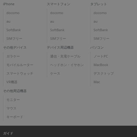
iPhone
スマートフォン
タブレット
docomo
docomo
docomo
au
au
au
SoftBank
SoftBank
SoftBank
SIMフリー
SIMフリー
SIMフリー
その他デバイス
デバイス周辺機器
パソコン
ガラケー
通信・充電ケーブル
ノートPC
モバイルルーター
ヘッドホン・イヤホン
MacBook
スマートウォッチ
ケース
デスクトップ
VR機器
Mac
その他周辺機器
モニター
マウス
キーボード
ガイド