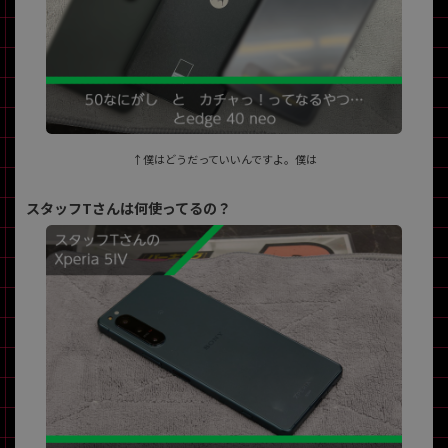
~
容量
~
モニタサイズ
↑僕はどうだっていいんですよ。僕は
~
スタッフTさんは何使ってるの？
価格
円 ～
円
発売日
月 から
年
月 まで
年