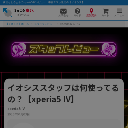
妖怪もとろぉらのxperia5 IVレビュー 中古スマホ販売の【イオシス】
お問合せ
店舗案内
メニュー
ガイド
カート
【イオシス】ホーム
スタッフレビュー
xperia5 IV レビュー
かんたんパソコン検索に切り替える
フリーワード
除外ワード
イオシススタッフは何使ってる
人気の検索ワード：
Let's note
EliteBook
MacBook
の？【xperia5 IV】
カテゴリー
商品ジャンルの絞り込み
「スマートフォン」「タブレット」など
xperia5 IV
2026年04月03日
シリーズ
商品シリーズ名・ブランド名の絞り込み。