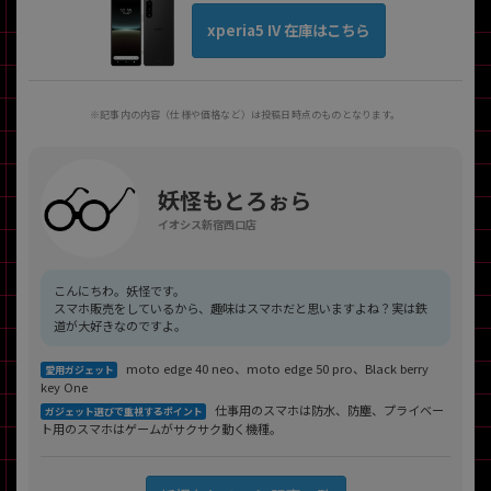
xperia5 IV 在庫はこちら
※記事内の内容（仕様や価格など）は投稿日時点のものとなります。
妖怪もとろぉら
イオシス新宿西口店
こんにちわ。妖怪です。
スマホ販売をしているから、趣味はスマホだと思いますよね？実は鉄
道が大好きなのですよ。
moto edge 40 neo、moto edge 50 pro、Black berry
愛用ガジェット
key One
仕事用のスマホは防水、防塵、プライベー
ガジェット選びで重視するポイント
ト用のスマホはゲームがサクサク動く機種。