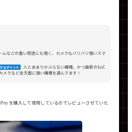
製造、販売メーカーの絞り込み
Pana
TOSHIBA
Apple
SONY
VAIO
Asus
HP
ー
ームなどの重い用途にも強く、カメラもバリバリ強いスマ
ドライブ
ドライブの絞り込み
人とあまりかぶらない機種。かつ最新のSoC
するポイント
DVD-マルチ
BD-ROM
BD−R
カメラなど全方面に強い機種を選んでます！
DVDスーパーマルチ
その他
 (4a) Pro を購入して使用しているのでレビューさせていた
CPU
CPUの絞り込み
Apple M1
Apple M2
ンク
Cランク
Ryzen 9