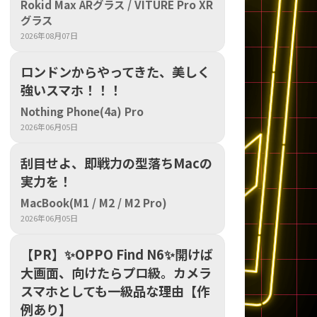
Rokid Max ARグラス / VITURE Pro XR
グラス
sonic
FUJITSU
Lenovo
2026年08月07日
ロンドンからやってきた、美しく
強いスマホ！！！
Nothing Phone(4a) Pro
2026年06月05日
刮目せよ、即戦力の型落ちMacの
DVD-ROM
DVD±RW
実力を！
MacBook(M1 / M2 / M2 Pro)
2026年06月05日
【PR】​✨OPPO Find N6✨開けば
大画面、向けたらプロ級。カメラ
スマホとしても一級品な理由【作
Ryzen 7
Ryzen 5
Core i9
例あり】