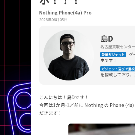
商品シリーズ名・ブランド名の絞り込み。
Nothing Phone(4a) Pro
Let's note
dynabook
Thinkpad
LAVIE
FMV
2026年06月05日
macbook
Inspiron
aspire
島D
名古屋買取センタ
ゲ
愛用ガジェット
機能・特徴
ホです！
商品の搭載機能による絞り込み
ガジェット選びで重視
Webカメラ内蔵
を搭載しており、
こんにちは！島Dです！
今回は1か月ほど前に Nothing の Phone
だきます！
ランク
商品状態の絞り込み
新品/未使用
Aランク
Bラ
未使用
中古
新品