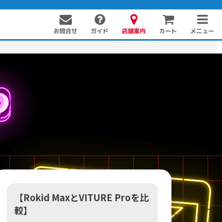
お問合せ
店舗案内
メニュー
ガイド
カート
PC周辺機器
PCパーツ
ソフト
【Rokid MaxとVITURE Proを比
較】