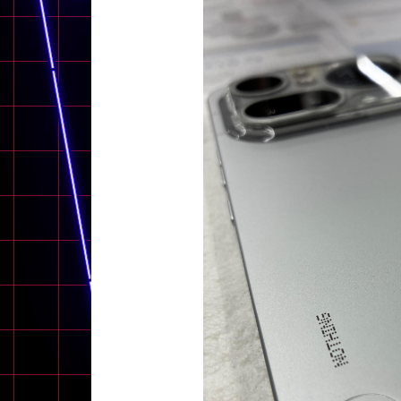
アウトレット
OS
OSの絞り込み
Chr
Win 11
Win 10
MacOS
Win 7
Win 8
容量
~
価格
円 ～
円