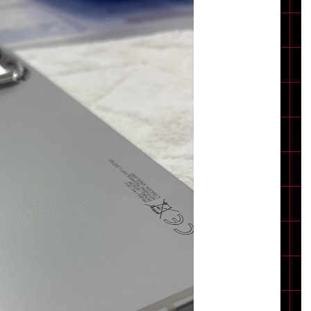
Core i7
Core i5
Core i3
そ
メモリ
~
omeOS
その他
モニタサイズ
~
発売日
月
年
月
年