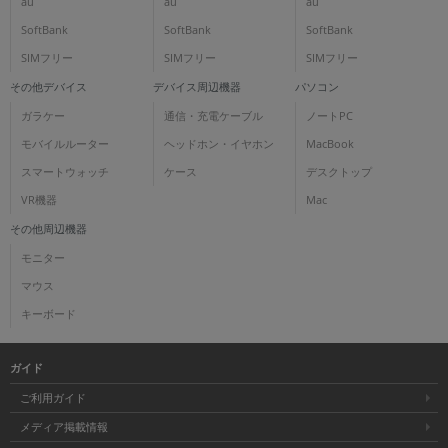
au
au
au
SoftBank
SoftBank
SoftBank
SIMフリー
SIMフリー
SIMフリー
その他デバイス
デバイス周辺機器
パソコン
ガラケー
通信・充電ケーブル
ノートPC
モバイルルーター
ヘッドホン・イヤホン
MacBook
スマートウォッチ
ケース
デスクトップ
VR機器
Mac
その他周辺機器
モニター
マウス
キーボード
ガイド
ご利用ガイド
メディア掲載情報