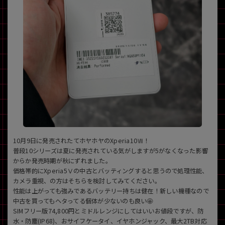
~
容量
~
モニタサイズ
~
価格
円 ～
円
10月9日に発売されたてホヤホヤのXperia10Ⅶ！
普段10シリーズは夏に発売されている気がしますが5がなくなった影響
からか発売時期が秋にずれました。
価格帯的にXperia5Ⅴの中古とバッティングすると思うので処理性能、
発売日
カメラ重視、の方はそちらを検討してみてください。
性能は上がっても強みであるバッテリー持ちは健在！新しい機種なので
月 から
年
中古を買ってもヘタってる個体が少ないのも良い🤩
SIMフリー版74,800円とミドルレンジにしてはいいお値段ですが、防
月 まで
年
水・防塵(IP68)、おサイフケータイ、イヤホンジャック、最大2TB対応