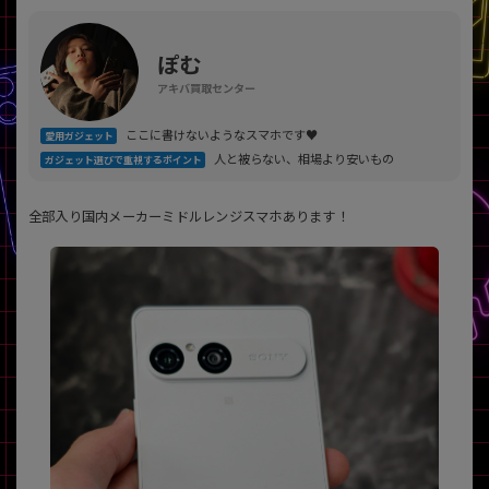
「iPhone」「Xperia」「Galaxy」など
メーカー
ぽむ
製造、販売メーカーの絞り込み
「Apple」「SONY」「SHARP」など
アキバ買取センター
機能・特徴
ここに書けないようなスマホです♥
愛用ガジェット
商品の搭載機能による絞り込み
人と被らない、相場より安いもの
ガジェット選びで重視するポイント
「5G対応」「防水」「ワンセグ」など
ドライブ
全部入り国内メーカーミドルレンジスマホあります！
ドライブの絞り込み
ランク
商品状態の絞り込み
「新品」「未使用」「中古」など
CPU
CPUの絞り込み
OS
OSの絞り込み
メモリ