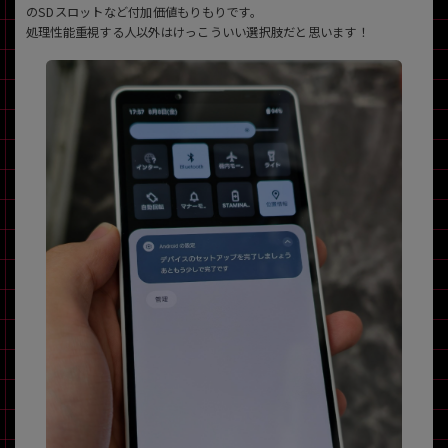
のSDスロットなど付加価値もりもりです。
処理性能重視する人以外はけっこういい選択肢だと思います！
各項目のチェックボックスは「or検索」となります。
ただし機能別のみ「and検索」となります。