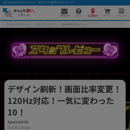
ぽむのXperia10 VIIレビュー 中古スマホ販売の【イオシス】
お問合せ
店舗案内
メニュー
ガイド
カート
【イオシス】ホーム
スタッフレビュー
Xperia10 VII レビュー
かんたんパソコン検索に切り替える
フリーワード
除外ワード
デザイン刷新！画面比率変更！
人気の検索ワード：
Let's note
EliteBook
MacBook
120Hz対応！一気に変わった
カテゴリー
商品ジャンルの絞り込み
10！
「スマートフォン」「タブレット」など
シリーズ
Xperia10 VII
商品シリーズ名・ブランド名の絞り込み。
2025年11月14日