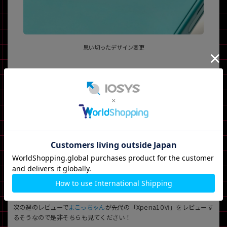
思い切ったデザイン変更
携帯性
6.1インチなので片手操作も快適です！
レスポンス
855＋相当なのでゲームしない限り基本快適だと思います
バッテリー
省電力かつ出たばかりなのでめちゃくちゃいい！
まとめ
コスパよりも使い勝手を重視する方にピッタリなスマホになっていま
す！
次の週のレビューで
まこっちゃん
が先代の「Xperia10Ⅵ」をレビューす
るそうなので是非そちらも見てください！