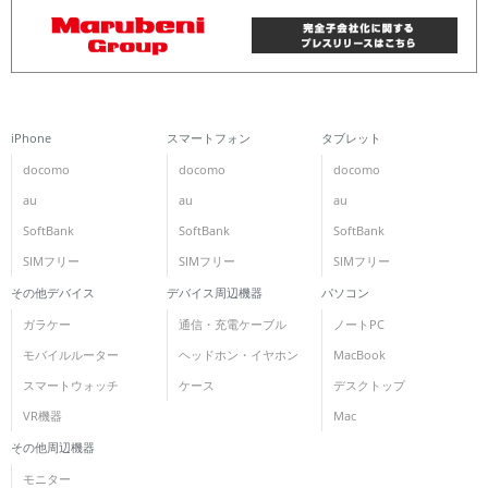
iPhone
スマートフォン
タブレット
docomo
docomo
docomo
au
au
au
SoftBank
SoftBank
SoftBank
SIMフリー
SIMフリー
SIMフリー
その他デバイス
デバイス周辺機器
パソコン
ガラケー
通信・充電ケーブル
ノートPC
モバイルルーター
ヘッドホン・イヤホン
MacBook
スマートウォッチ
ケース
デスクトップ
VR機器
Mac
その他周辺機器
モニター