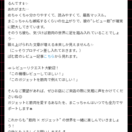
るんです📱✨
あれがまた…
めちゃくちゃ分かりやすくて、読みやすくて、最高マッスル。
まこっちゃんも嫉妬するくらいの仕上がりで、彼の“レビュー筋”が確実
に肥大してきています。
そのうち彼も、気づけば筋肉の世界に足を踏み入れていることでしょ
う…
鍛え上げられた文章が増える未来しか見えません💪✨
（こっそりプロテイン差し入れておきます。）
ぽむ君のレビュー記事
こちら
から見れます。
📣 レビューリクエスト大歓迎！
「この機種レビューしてほしい！」
「このガジェットを筋肉で例えてほしい！」
そんなご要望があれば、ぜひお店にご来店の際に気軽に声をかけてくだ
さいね😊
ガジェットと筋肉を愛するあなたを、まこっちゃんはいつでも全力でサ
ポートします🔥
これからも “筋肉 × ガジェット” の世界を一緒に楽しんでいきましょ
う！
今後ともよろしくお願いします💪💕