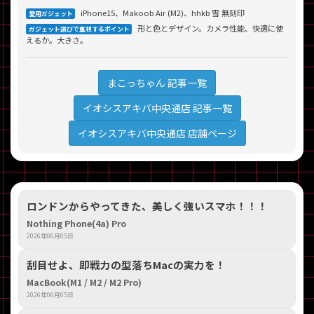
iPhone15、Makoob Air (M2)、hhkb 雪 無刻印
愛用ガジェット
形と色とデザイン。カメラ性能、快適に使
ガジェット選びで重視するポイント
えるか。大きさ。
まこっちゃん 記事一覧
イオシスアキバ中央通店 記事一覧
イオシスアキバ中央通店 店舗ページ
ロンドンからやってきた、美しく強いスマホ！！！
Nothing Phone(4a) Pro
2026年06月05日
刮目せよ、即戦力の型落ちMacの実力を！
MacBook(M1 / M2 / M2 Pro)
2026年06月05日