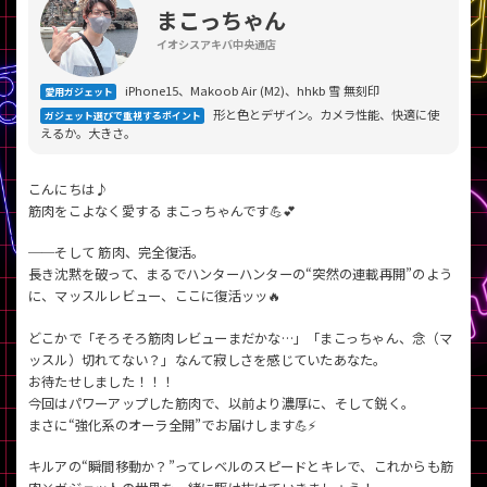
「iPhone」「Xperia」「Galaxy」など
まこっちゃん
メーカー
イオシスアキバ中央通店
製造、販売メーカーの絞り込み
「Apple」「SONY」「SHARP」など
iPhone15、Makoob Air (M2)、hhkb 雪 無刻印
愛用ガジェット
形と色とデザイン。カメラ性能、快適に使
ガジェット選びで重視するポイント
機能・特徴
えるか。大きさ。
商品の搭載機能による絞り込み
「5G対応」「防水」「ワンセグ」など
こんにちは♪
ドライブ
筋肉をこよなく愛する まこっちゃんです💪💕
ドライブの絞り込み
──そして 筋肉、完全復活。
ランク
長き沈黙を破って、まるでハンターハンターの“突然の連載再開”のよう
商品状態の絞り込み
に、マッスルレビュー、ここに復活ッッ🔥
「新品」「未使用」「中古」など
どこかで「そろそろ筋肉レビューまだかな…」「まこっちゃん、念（マ
CPU
ッスル）切れてない？」なんて寂しさを感じていたあなた。
CPUの絞り込み
お待たせしました！！！
今回はパワーアップした筋肉で、以前より濃厚に、そして鋭く。
OS
まさに“強化系のオーラ全開”でお届けします💪⚡️
OSの絞り込み
キルアの“瞬間移動か？”ってレベルのスピードとキレで、これからも筋
メモリ