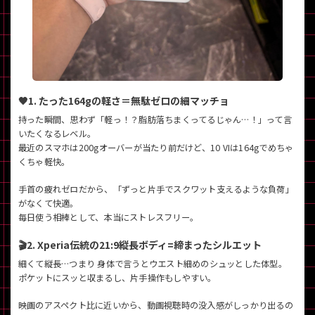
各項目のチェックボックスは「or検索」となります。
ただし機能別のみ「and検索」となります。
🖤1. たった164gの軽さ＝無駄ゼロの細マッチョ
持った瞬間、思わず「軽っ！？脂肪落ちまくってるじゃん…！」って言
いたくなるレベル。
最近のスマホは200gオーバーが当たり前だけど、10 VIは164gでめちゃ
くちゃ軽快。
手首の疲れゼロだから、「ずっと片手でスクワット支えるような負荷」
がなくて快適。
毎日使う相棒として、本当にストレスフリー。
🎬2. Xperia伝統の21:9縦長ボディ=締まったシルエット
細くて縦長…つまり 身体で言うとウエスト細めのシュッとした体型。
ポケットにスッと収まるし、片手操作もしやすい。
映画のアスペクト比に近いから、動画視聴時の没入感がしっかり出るの