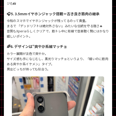
ジ💪📸
🎧5. 3.5mmイヤホンジャック搭載＝古き良き筋肉の継承
令和のスマホでイヤホンジャックが残ってるのって貴重。
まるで 「デッドリフトは絶対外さない」みたいな伝統を守る強さ🔥
音質もXperiaらしくクリアで、筋トレ中に有線で音楽聴く勢にはかなり
嬉しいポイント。
🌈6. デザインは“爽やか系細マッチョ
カラー展開が淡色で爽やか。
サイズ感も手になじむし、黒光りマッチョというより、「細いのに筋肉
ある爽やか系イケメン」タイプ。
男女どっちが持っても似合う。