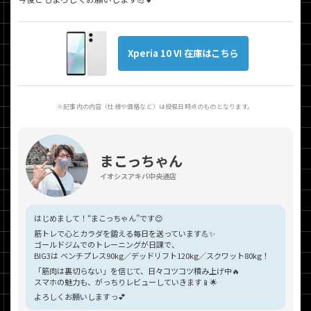
Xperia 10 VI 在庫はこちら
※記事内の内容（仕様や価格など）は投稿日時点のものとなります。
まこっちゃん
イオシスアキバ中央通店
はじめまして！“まこっちゃん”です😊
筋トレで心とカラダを鍛える毎日を送っています💪✨
ゴールドジムでのトレーニングが日課で、
BIG3は ベンチプレス90kg／デッドリフト120kg／スクワット80kg！
「筋肉は裏切らない」を信じて、日々コツコツ積み上げ中🔥
スマホの魅力も、がっちりレビューしていきます📱🌟
よろしくお願いしますっ💕