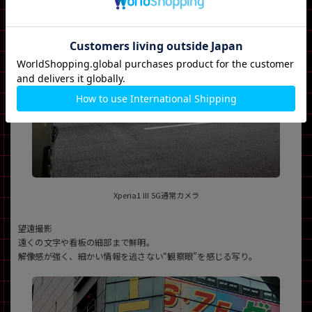
Xperia1 III 5G通常カメラ
望遠撮影
遠くの文字や看板の細部まで鮮明。
解像感が強く、細かい情報を逃さない“観察眼”を感じる写り。