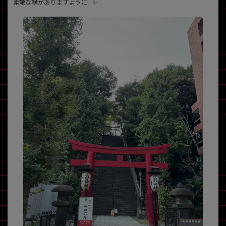
素敵な縁がありますように…✨
~
容量
~
モニタサイズ
~
価格
円 ～
円
発売日
月 から
年
月 まで
年