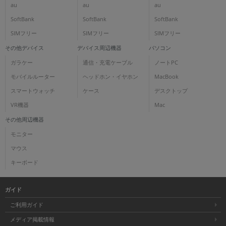
au
au
au
SoftBank
SoftBank
SoftBank
SIMフリー
SIMフリー
SIMフリー
その他デバイス
デバイス周辺機器
パソコン
ガラケー
通信・充電ケーブル
ノートPC
モバイルルーター
ヘッドホン・イヤホン
MacBook
スマートウォッチ
ケース
デスクトップ
VR機器
Mac
その他周辺機器
モニター
マウス
キーボード
ガイド
ご利用ガイド
メディア掲載情報