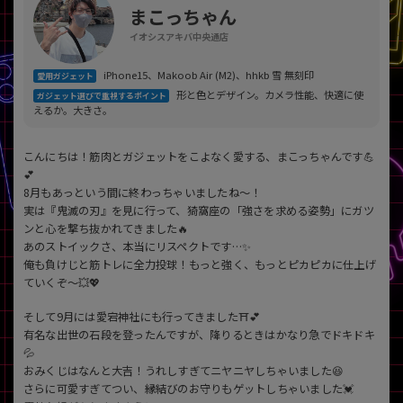
「iPhone」「Xperia」「Galaxy」など
まこっちゃん
メーカー
イオシスアキバ中央通店
製造、販売メーカーの絞り込み
「Apple」「SONY」「SHARP」など
iPhone15、Makoob Air (M2)、hhkb 雪 無刻印
愛用ガジェット
形と色とデザイン。カメラ性能、快適に使
ガジェット選びで重視するポイント
機能・特徴
えるか。大きさ。
商品の搭載機能による絞り込み
「5G対応」「防水」「ワンセグ」など
こんにちは！筋肉とガジェットをこよなく愛する、まこっちゃんです💪
ドライブ
💕
ドライブの絞り込み
8月もあっという間に終わっちゃいましたね〜！
実は『鬼滅の刃』を見に行って、猗窩座の「強さを求める姿勢」にガツ
ランク
ンと心を撃ち抜かれてきました🔥
商品状態の絞り込み
あのストイックさ、本当にリスペクトです…✨
「新品」「未使用」「中古」など
俺も負けじと筋トレに全力投球！もっと強く、もっとピカピカに仕上げ
ていくぞ〜💥💖
CPU
CPUの絞り込み
そして9月には愛宕神社にも行ってきました⛩️💕
有名な出世の石段を登ったんですが、降りるときはかなり急でドキドキ
OS
💦
OSの絞り込み
おみくじはなんと大吉！うれしすぎてニヤニヤしちゃいました😆
さらに可愛すぎてつい、縁結びのお守りもゲットしちゃいました💓
メモリ