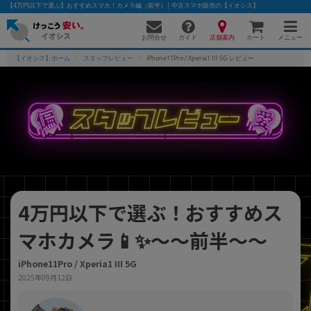
【4万円以下で選ぶ】おすすめスマホ！カメラ編（前半）| 中古スマホ販売の【イオシス】
お問合せ
店舗案内
メニュー
ガイド
カート
【イオシス】ホーム
スタッフレビュー
iPhone11Pro / Xperia1 III 5G レビュー
かんたんパソコン検索に切り替える
フリーワード
除外ワード
4万円以下で選ぶ！おすすめス
人気の検索ワード：
Let's note
EliteBook
MacBook
マホカメラ📱✨～～前半～～
カテゴリー
商品ジャンルの絞り込み
「スマートフォン」「タブレット」など
iPhone11Pro / Xperia1 III 5G
2025年09月12日
シリーズ
商品シリーズ名・ブランド名の絞り込み。