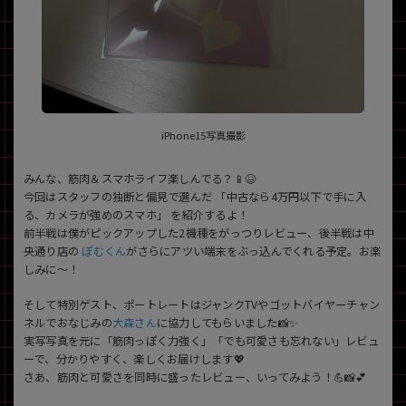
iPhone15写真撮影
みんな、筋肉＆スマホライフ楽しんでる？📱😆
今回はスタッフの独断と偏見で選んだ 「中古なら4万円以下で手に入
る、カメラが強めのスマホ」 を紹介するよ！
前半戦は僕がピックアップした2機種をがっつりレビュー、後半戦は中
央通り店の
ぽむくん
がさらにアツい端末をぶっ込んでくれる予定。お楽
しみに〜！
そして特別ゲスト、ポートレートはジャンクTVやゴットバイヤーチャン
ネルでおなじみの
大森さん
に協力してもらいました📸✨
実写写真を元に「筋肉っぽく力強く」「でも可愛さも忘れない」レビュ
ーで、分かりやすく、楽しくお届けします💖
さあ、筋肉と可愛さを同時に盛ったレビュー、いってみよう！💪📸💕