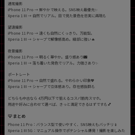
通常撮影
iPhone 11 Pro → 鮮やかで映える。SNS映え最優先✨
Xperia 1 III → 自然でリアル。目で見た景色を忠実に再現💪
望遠撮影
iPhone 11 Pro → 遠くも自然にくっきり。万能型。
Xperia 1 III → シャープで解像感高め。細部に強い🔥
夜景撮影
iPhone 11 Pro → 明るく華やか。盛り感あり🌃
Xperia 1 III → 落ち着いた発色でリアル。力強さあり✨
ポートレート
iPhone 11 Pro → 自然で盛れる。やわらかい印象💖
Xperia 1 III → シャープで立体感あり。存在感抜群💪
どちらも中古なら 4万円以下で狙えるコスパ筋肉スマホ。
用途や好みに合わせて選べば、きっと満足できるはずです💪💕
💡 まとめ
Phone 11 Pro：バランス型で使いやすく、SNS映えもバッチリ📱
Xperia 1 III 5G：マニュアル操作でポテンシャル爆発！撮影を楽しみた