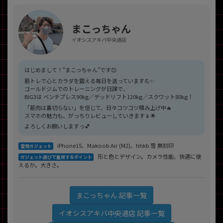
まこっちゃん
イオシスアキバ中央通店
はじめまして！“まこっちゃん”です😊
筋トレで心とカラダを鍛える毎日を送っています💪✨
ゴールドジムでのトレーニングが日課で、
BIG3は ベンチプレス90kg／デッドリフト120kg／スクワット80kg！
「筋肉は裏切らない」を信じて、日々コツコツ積み上げ中🔥
スマホの魅力も、がっちりレビューしていきます📱🌟
よろしくお願いしますっ💕
iPhone15、Makoob Air (M2)、hhkb 雪 無刻印
愛用ガジェット
形と色とデザイン。カメラ性能、快適に使
ガジェット選びで重視するポイント
えるか。大きさ。
まこっちゃん 記事一覧
イオシスアキバ中央通店 記事一覧