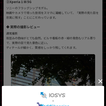
②Xperia 1 III 5G
ソニーのフラッグシップモデル。
映画やカメラで培った技術をスマホに凝縮していて、「実際の見た目を
忠実に残す」ことにこだわっています。
◆ 実際の撮影レビュー
通常撮影
街並みの色味がとても自然。ビルや看板の赤・緑の発色もリアル寄り
で、実際の目で見た景色に近い。
ディテールが細かく、質感をしっかり残してくれます。