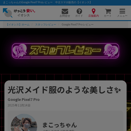
まこっちゃんのGoogle Pixel7 Proレビュー 中古スマホ販売の【イオシス】
お問合せ
店舗案内
メニュー
ガイド
カート
【イオシス】ホーム
スタッフレビュー
Google Pixel7 Pro レビュー
かんたんパソコン検索に切り替える
フリーワード
除外ワード
光沢メイド服のような美しさ✨
人気の検索ワード：
Let's note
EliteBook
MacBook
Google Pixel7 Pro
カテゴリー
2025年11月14日
商品ジャンルの絞り込み
「スマートフォン」「タブレット」など
シリーズ
まこっちゃん
商品シリーズ名・ブランド名の絞り込み。