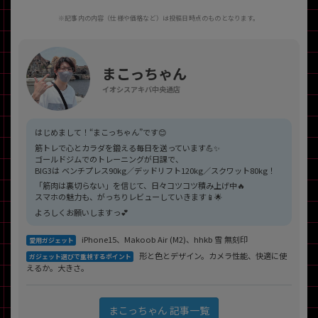
※記事内の内容（仕様や価格など）は投稿日時点のものとなります。
まこっちゃん
イオシスアキバ中央通店
はじめまして！“まこっちゃん”です😊
筋トレで心とカラダを鍛える毎日を送っています💪✨
ゴールドジムでのトレーニングが日課で、
BIG3は ベンチプレス90kg／デッドリフト120kg／スクワット80kg！
「筋肉は裏切らない」を信じて、日々コツコツ積み上げ中🔥
スマホの魅力も、がっちりレビューしていきます📱🌟
よろしくお願いしますっ💕
iPhone15、Makoob Air (M2)、hhkb 雪 無刻印
愛用ガジェット
形と色とデザイン。カメラ性能、快適に使
ガジェット選びで重視するポイント
えるか。大きさ。
まこっちゃん 記事一覧