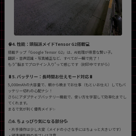
🧠4. 性能：頭脳派メイドTensor G2搭載💻
搭載チップ「Google Tensor G2」は、AI処理が得意な賢い子。
翻訳・音声認識・写真補正など、すべてが一瞬で完了！
もう“脳までプロテイン入り”って感じです（封印中ですが💦）
🔋5. バッテリー：長時間お仕えモード対応🔋
5,000mAhの大容量で、朝から晩までお仕事（もといお仕え）してもバ
ッテリー切れの心配ナシ！
さらにアダプティブバッテリー機能で、使い方を学習して効率化までし
てくれます。
まるで気が利く優秀メイド✨
⚠️6. ちょっぴり気になる部分💦
・片手操作は少し大変（メイドの小さな手にはちょっと大きいです）
・望遠撮影時の手ブレは注意