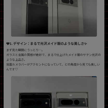
~
容量
~
モニタサイズ
🩶1. デザイン：まるで光沢メイド服のような美しさ✨
~
まず見た瞬間にうっとり…。
ガラスと金属の質感が絶妙で、まるで仕上げたメイド服のサテン光沢の
価格
ような上品さ。
背面カメラバーがアクセントになっていて、どの角度から見ても美しい
円 ～
円
んです♡
発売日
月 から
年
月 まで
年