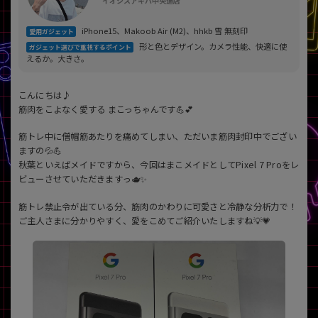
イオシスアキバ中央通店
「iPhone」「Xperia」「Galaxy」など
メーカー
iPhone15、Makoob Air (M2)、hhkb 雪 無刻印
愛用ガジェット
製造、販売メーカーの絞り込み
形と色とデザイン。カメラ性能、快適に使
ガジェット選びで重視するポイント
「Apple」「SONY」「SHARP」など
えるか。大きさ。
機能・特徴
こんにちは♪
商品の搭載機能による絞り込み
「5G対応」「防水」「ワンセグ」など
筋肉をこよなく愛する まこっちゃんです💪💕
ドライブ
筋トレ中に僧帽筋あたりを痛めてしまい、ただいま筋肉封印中でござい
ドライブの絞り込み
ますの💦💪
秋葉といえばメイドですから、今回はまこメイドとしてPixel 7 Proをレ
ランク
ビューさせていただきますっ🫖✨
商品状態の絞り込み
「新品」「未使用」「中古」など
筋トレ禁止令が出ている分、筋肉のかわりに可愛さと冷静な分析力で！
ご主人さまに分かりやすく、愛をこめてご紹介いたしますね💡💗
CPU
CPUの絞り込み
OS
OSの絞り込み
メモリ