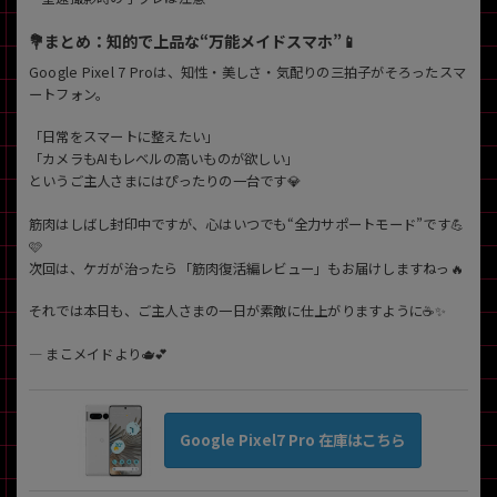
💐まとめ：知的で上品な“万能メイドスマホ”📱
Google Pixel 7 Proは、知性・美しさ・気配りの三拍子がそろったスマ
ートフォン。
「日常をスマートに整えたい」
「カメラもAIもレベルの高いものが欲しい」
というご主人さまにはぴったりの一台です💎
筋肉はしばし封印中ですが、心はいつでも“全力サポートモード”です💪
🩷
次回は、ケガが治ったら「筋肉復活編レビュー」もお届けしますねっ🔥
それでは本日も、ご主人さまの一日が素敵に仕上がりますように☕✨
— まこメイドより🫖💕
Google Pixel7 Pro 在庫はこちら