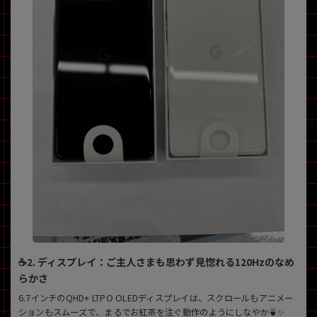
各項目のチェックボックスは「or検索」となります。
ただし機能別のみ「and検索」となります。
☕2. ディスプレイ：ご主人さまも思わず見惚れる120Hzのなめ
らかさ
6.7インチのQHD+ LTPO OLEDディスプレイは、スクロールもアニメー
ションもスムーズで、まるでお紅茶を注ぐ動作のようにしなやか🍵✨