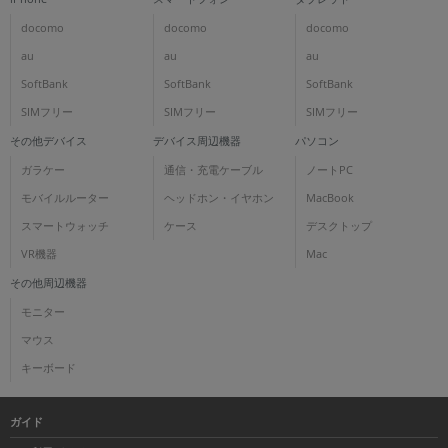
docomo
docomo
docomo
au
au
au
SoftBank
SoftBank
SoftBank
SIMフリー
SIMフリー
SIMフリー
その他デバイス
デバイス周辺機器
パソコン
ガラケー
通信・充電ケーブル
ノートPC
モバイルルーター
ヘッドホン・イヤホン
MacBook
スマートウォッチ
ケース
デスクトップ
VR機器
Mac
その他周辺機器
モニター
マウス
キーボード
ガイド