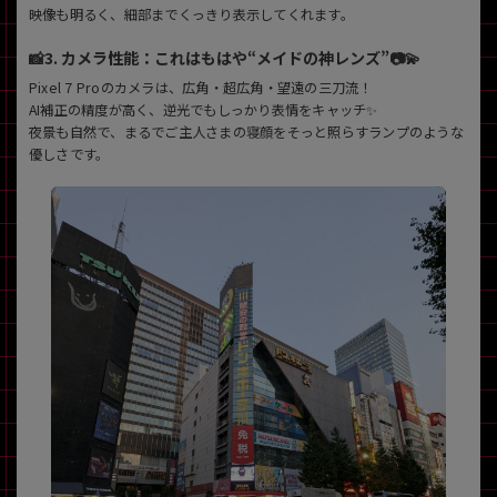
映像も明るく、細部までくっきり表示してくれます。
📸3. カメラ性能：これはもはや“メイドの神レンズ”📷💫
Pixel 7 Proのカメラは、広角・超広角・望遠の三刀流！
AI補正の精度が高く、逆光でもしっかり表情をキャッチ✨
夜景も自然で、まるでご主人さまの寝顔をそっと照らすランプのような
優しさです。