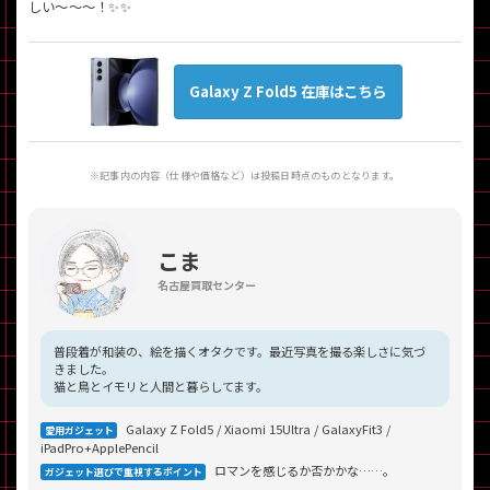
しい～～～！✨✨
Galaxy Z Fold5 在庫はこちら
※記事内の内容（仕様や価格など）は投稿日時点のものとなります。
こま
名古屋買取センター
普段着が和装の、絵を描くオタクです。最近写真を撮る楽しさに気づ
きました。
猫と鳥とイモリと人間と暮らしてます。
Galaxy Z Fold5 / Xiaomi 15Ultra / GalaxyFit3 /
愛用ガジェット
iPadPro+ApplePencil
ロマンを感じるか否かかな……。
ガジェット選びで重視するポイント