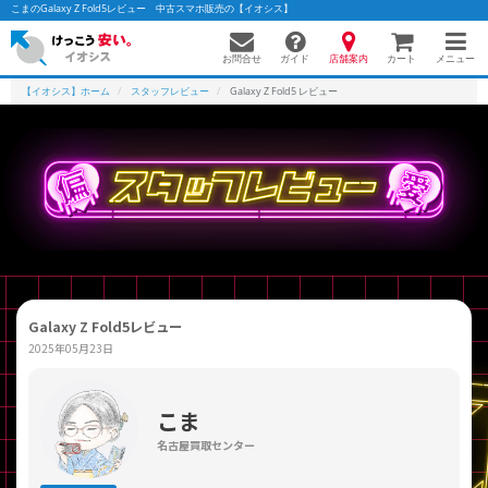
こまのGalaxy Z Fold5レビュー 中古スマホ販売の【イオシス】
お問合せ
店舗案内
メニュー
ガイド
カート
【イオシス】ホーム
スタッフレビュー
Galaxy Z Fold5 レビュー
かんたんパソコン検索に切り替える
フリーワード
除外ワード
Galaxy Z Fold5レビュー
人気の検索ワード：
Let's note
EliteBook
MacBook
2025年05月23日
カテゴリー
商品ジャンルの絞り込み
「スマートフォン」「タブレット」など
こま
名古屋買取センター
シリーズ
商品シリーズ名・ブランド名の絞り込み。