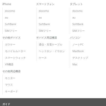
iPhone
スマートフォン
タブレット
docomo
docomo
docomo
au
au
au
SoftBank
SoftBank
SoftBank
SIMフリー
SIMフリー
SIMフリー
その他デバイス
デバイス周辺機器
パソコン
ガラケー
通信・充電ケーブル
ノートPC
モバイルルーター
ヘッドホン・イヤホン
MacBook
スマートウォッチ
ケース
デスクトップ
VR機器
Mac
その他周辺機器
モニター
マウス
キーボード
ガイド