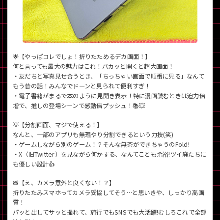
~
容量
~
🌟【やっぱコレでしょ！折りたためるデカ画面！】
何と言っても最大の魅力はこれ！パカッと開くと超大画面！
・友だちと写真見せ合うとき、「ちっちゃい画面で順番に見る」なんて
モニタサイズ
もう昔の話！みんなでドーンと見られて便利すぎ！
~
・電子書籍がまるで本のように見開き表示！特に漫画読むときは迫力倍
増で、推しの登場シーンで感動倍プッシュ！📚💥
価格
💡【分割画面、マジで使える！】
なんと、一部のアプリも無理やり分割できるという力技(笑)
円 ～
円
・ゲームしながら別のゲーム！？そんな無茶ができちゃうのFold!
・X（旧Twitter）を見ながら何かする、なんてことも余裕!ツイ廃たちに
も優しい設計👍
発売日
📸【え、カメラ意外と良くない！？】
月 から
年
折りたたみスマホってカメラ妥協してそう…と思いきや、しっかり高画
質！
パッと出してサッと撮れて、旅行でもSNSでも大活躍!むしろこれで全部
月 まで
年