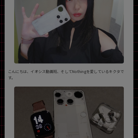
~
容量
~
モニタサイズ
~
こんにちは、イオシス動画班、そしてNothingを愛しているキクタで
価格
す。
円 ～
円
発売日
月 から
年
月 まで
年