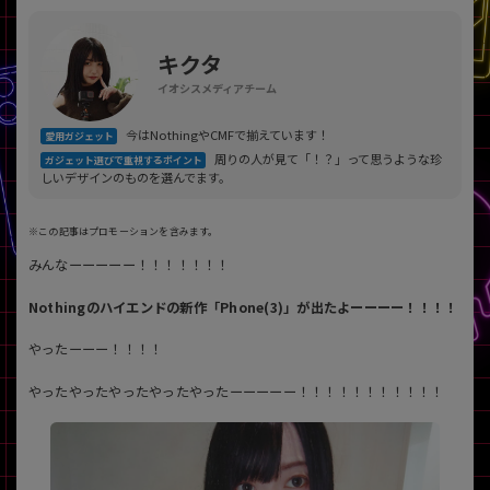
「iPhone」「Xperia」「Galaxy」など
メーカー
キクタ
製造、販売メーカーの絞り込み
「Apple」「SONY」「SHARP」など
イオシスメディアチーム
機能・特徴
今はNothingやCMFで揃えています！
愛用ガジェット
商品の搭載機能による絞り込み
周りの人が見て「！？」って思うような珍
ガジェット選びで重視するポイント
「5G対応」「防水」「ワンセグ」など
しいデザインのものを選んでます。
ドライブ
ドライブの絞り込み
※この記事はプロモーションを含みます。
みんなーーーーー！！！！！！！
ランク
商品状態の絞り込み
Nothingのハイエンドの新作「Phone(3)」が出たよーーーー！！！！
「新品」「未使用」「中古」など
CPU
やったーーー！！！！
CPUの絞り込み
やったやったやったやったやったーーーーー！！！！！！！！！！！
OS
OSの絞り込み
メモリ