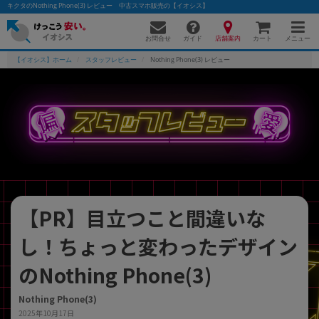
キクタのNothing Phone(3) レビュー 中古スマホ販売の【イオシス】
お問合せ
店舗案内
メニュー
ガイド
カート
【イオシス】ホーム
スタッフレビュー
Nothing Phone(3) レビュー
かんたんパソコン検索に切り替える
フリーワード
除外ワード
【PR】目立つこと間違いな
人気の検索ワード：
Let's note
EliteBook
MacBook
し！ちょっと変わったデザイン
カテゴリー
商品ジャンルの絞り込み
のNothing Phone(3)
「スマートフォン」「タブレット」など
シリーズ
Nothing Phone(3)
商品シリーズ名・ブランド名の絞り込み。
2025年10月17日