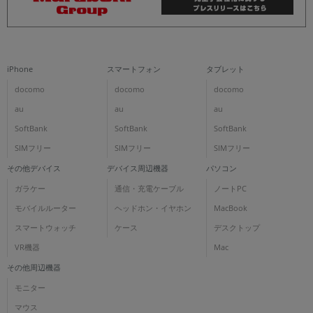
iPhone
スマートフォン
タブレット
docomo
docomo
docomo
au
au
au
SoftBank
SoftBank
SoftBank
SIMフリー
SIMフリー
SIMフリー
その他デバイス
デバイス周辺機器
パソコン
ガラケー
通信・充電ケーブル
ノートPC
モバイルルーター
ヘッドホン・イヤホン
MacBook
スマートウォッチ
ケース
デスクトップ
VR機器
Mac
その他周辺機器
モニター
マウス