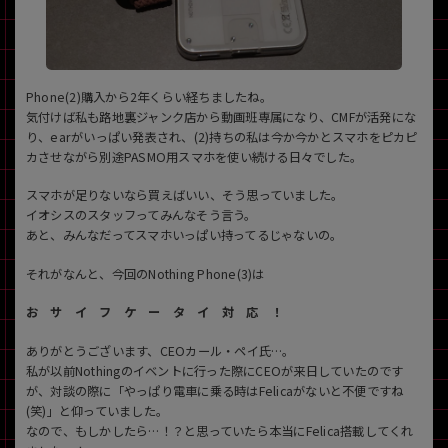
各項目のチェックボックスは「or検索」となります。
ただし機能別のみ「and検索」となります。
Phone(2)購入から2年くらい経ちましたね。
気付けば私も路地裏ジャンク店から動画班専属になり、CMFが活発にな
り、earがいっぱい発表され、(2)持ちの私は今か今かとスマホをピカピ
カさせながら別途PASMO用スマホを使い続ける日々でした。
スマホが足りないなら買えばいい、そう思っていました。
イオシスのスタッフってみんなそう言う。
あと、みんなだってスマホいっぱい持ってるじゃないの。
それがなんと、今回のNothing Phone(3)は
お サ イ フ ケ ー タ イ 対 応 ！
ありがとうございます、CEOカール・ペイ氏…。
私が以前Nothingのイベントに行った際にCEOが来日していたのです
が、対談の際に「やっぱり電車に乗る時はFelicaがないと不便ですね
(笑)」と仰っていました。
なので、もしかしたら…！？と思っていたら本当にFelica搭載してくれ