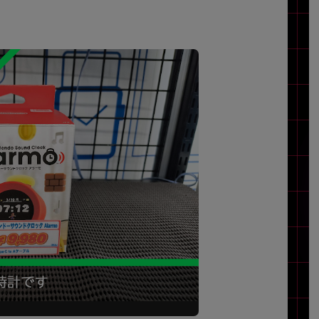
Core i7
Core i5
Core i3
そ
メモリ
~
omeOS
その他
モニタサイズ
~
発売日
月
年
月
年