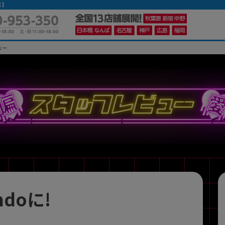
ス】
ュー
かんたんパソコン検索に切り替える
カテゴリー
商品ジャンルの絞り込み
ノートPC
デスクPC
モニター
doに!
メーカー