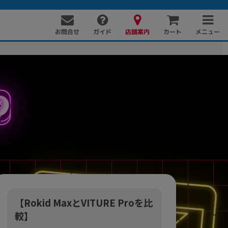
お問合せ
店舗案内
メニュー
ガイド
カート
PC周辺機器
PCパーツ
ソフト
【Rokid MaxとVITURE Proを比
較】