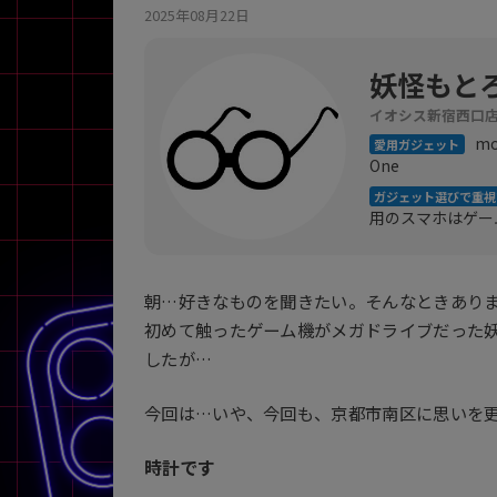
2025年08月22日
商品シリーズ名・ブランド名の絞り込み。
Let's note
dynabook
Thinkpad
LAVIE
FMV
妖怪もと
macbook
Inspiron
aspire
イオシス新宿西口
mot
愛用ガジェット
One
ガジェット選びで重視
機能・特徴
用のスマホはゲー
商品の搭載機能による絞り込み
Webカメラ内蔵
朝…好きなものを聞きたい。そんなときあり
初めて触ったゲーム機がメガドライブだった妖
したが…
今回は…いや、今回も、京都市南区に思いを
ランク
商品状態の絞り込み
時計です
新品/未使用
Aランク
Bラ
未使用
中古
新品