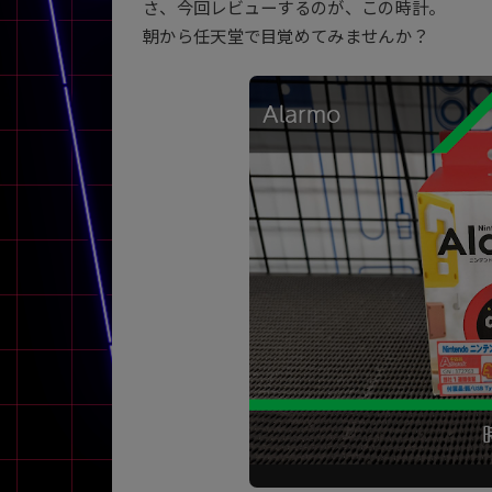
さ、今回レビューするのが、この時計。
アウトレット
朝から任天堂で目覚めてみませんか？
OS
OSの絞り込み
Chr
Win 11
Win 10
MacOS
Win 7
Win 8
容量
~
価格
円 ～
円