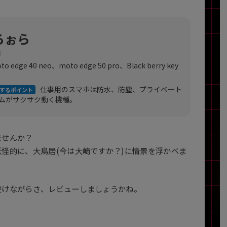
製造、販売メーカーの絞り込み
Pana
TOSHIBA
Apple
SONY
VAIO
ろぉら
Asus
HP
店
o edge 40 neo、moto edge 50 pro、Black berry key
仕事用のスマホは防水、防塵、プライベート
するポイント
ドライブ
ムがサクサク動く機種。
ドライブの絞り込み
DVD-マルチ
BD-ROM
BD−R
ませんか？
DVDスーパーマルチ
その他
怪的に、大鳥居(今は大崎ですか？)に情景を浮かべま
更けながらさ、レビューしましょうかね。
CPU
CPUの絞り込み
Apple M1
Apple M2
ンク
Cランク
Ryzen 9