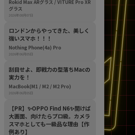
Rokid Max ARグラス / VITURE Pro XR
グラス
sonic
FUJITSU
Lenovo
2026年08月07日
ロンドンからやってきた、美しく
強いスマホ！！！
Nothing Phone(4a) Pro
2026年06月05日
刮目せよ、即戦力の型落ちMacの
DVD-ROM
DVD±RW
実力を！
MacBook(M1 / M2 / M2 Pro)
2026年06月05日
【PR】​✨OPPO Find N6✨開けば
大画面、向けたらプロ級。カメラ
スマホとしても一級品な理由【作
Ryzen 7
Ryzen 5
Core i9
例あり】