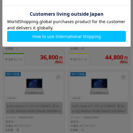
Wi-Fiモデル
256GB
256GB
ThinkPad X13 Gen1 20T3S7EL00【C
Surface Pro7+ 1NA-00013 プラチナ
ore i5(1.7GHz)/8GB/256GB SSD/Win
【Core i5(2.4GHz)/8GB/256GB SSD/
11Pro】
Win11Pro】
メーカー：Lenovo
メーカー：MICROSOFT
発売日：
発売日：
-
-
付属品: ACアダプタ
付属品: ACアダプタ
在庫数：1
在庫数：43
36,800
44,800
円
円
中古Bランク
中古Cランク
(税込)
(税込)
Win11搭載
Win11搭載
256GB
256GB
Let's note LV1 CF-LV1UDAVS【Cor
Let's note LV1 CF-LV1UDAVS【Cor
e i5(2.6GHz)/16GB/256GB SSD/Win1
e i5(2.6GHz)/16GB/256GB SSD/Win1
1Pro】
1Pro】
メーカー：PANASONIC
メーカー：PANASONIC
発売日：
発売日：
-
-
付属品: ACアダプター
付属品: ACアダプター
在庫数：28
在庫数：16