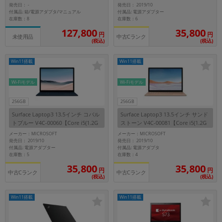
発売日：
発売日： 2019/10
-
~
付属品: 箱/電源アダプタ/マニュアル
付属品: 電源アダプター
在庫数：8
在庫数：6
127,800
35,800
円
円
容量
中古Cランク
未使用品
(税込)
(税込)
~
Win11搭載
Win11搭載
モニタサイズ
Wi-Fiモデル
Wi-Fiモデル
~
256GB
256GB
Surface Laptop3 13.5インチ コバル
Surface Laptop3 13.5インチ サンド
価格
トブルー V4C-00060【Core i5(1.2G
ストーン V4C-00081【Core i5(1.2G
Hz)/8GB/256GB SSD/Win11Pro】
Hz)/8GB/256GB SSD/Win11Pro】
メーカー：MICROSOFT
メーカー：MICROSOFT
円 ～
円
発売日： 2019/10
発売日： 2019/10
付属品: 電源アダプター
付属品: 電源アダプタ
在庫数：5
在庫数：4
35,800
35,800
円
円
中古Cランク
中古Cランク
発売日
(税込)
(税込)
月 から
年
Win11搭載
Win11搭載
月 まで
年