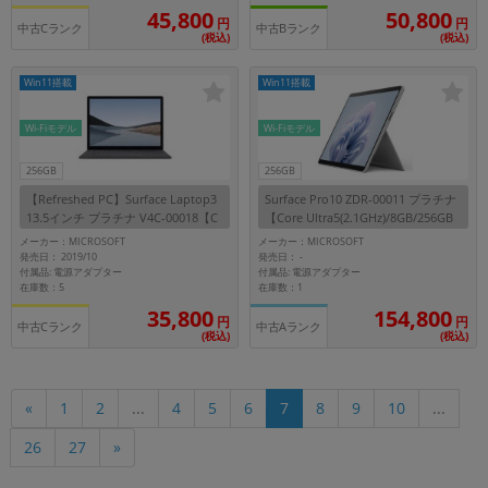
45,800
50,800
円
円
中古Cランク
中古Bランク
(税込)
(税込)
Win11搭載
Win11搭載
Wi-Fiモデル
Wi-Fiモデル
256GB
256GB
【Refreshed PC】Surface Laptop3
Surface Pro10 ZDR-00011 プラチナ
13.5インチ プラチナ V4C-00018【C
【Core Ultra5(2.1GHz)/8GB/256GB
orei5(1.2GHz)/8GB/256GB SSD/Win
SSD/Win11Pro】
メーカー：MICROSOFT
メーカー：MICROSOFT
11Pro】
発売日： 2019/10
発売日：
-
付属品: 電源アダプター
付属品: 電源アダプター
在庫数：5
在庫数：1
35,800
154,800
円
円
中古Cランク
中古Aランク
(税込)
(税込)
10
«
1
2
...
4
5
6
7
8
9
...
26
27
»