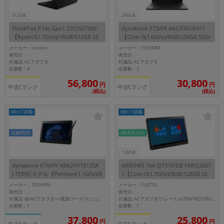
512GB
256GB
各項目のチェックボックスは「or検索」となります。
ただし機能別のみ「and検索」となります。
ThinkPad P14s Gen1 20Y2S07600
dynabook S73/FR A6S7FRF2F611
【Ryzen7(1.7GHz)/16GB/512GB SS
【Core i5(1.6GHz)/8GB/256GB SSD/
D/Win11Pro】
Win11Pro】
メーカー：Lenovo
メーカー：TOSHIBA
発売日：
発売日：
-
-
付属品: ACアダプタ
付属品: ACアダプタ
在庫数：4
在庫数：2
56,800
30,800
円
円
中古Cランク
中古Cランク
(税込)
(税込)
Win11搭載
Win11搭載
SIMFREE
Wi-Fiモデル
128GB
dynabook K70/HY A6K2HYT8125A
ARROWS Tab Q7310/DB FARQ2601
LTE対応モデル【Pentium(1.1GHz)/8
1【Core i5(1.7GHz)/8GB/128GB SS
GB/128GB eMMC/Win11Pro】
D/Win11Pro】
メーカー：TOSHIBA
メーカー：FUJITSU
発売日：
発売日：
-
-
付属品: 箱/ACアダプター/電源コード/マニュアル/充電式アクティブ静電ペン2
付属品: ACアダプタ/クレードル(FMV-NDS36)/クレードルACアダプタ/ストラップ付カバー /ペン
在庫数：1
在庫数：1
37,800
25,800
円
円