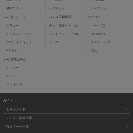
SIMフリー
SIMフリー
SIMフリー
その他デバイス
デバイス周辺機器
パソコン
ガラケー
通信・充電ケーブル
ノートPC
モバイルルーター
ヘッドホン・イヤホン
MacBook
スマートウォッチ
ケース
デスクトップ
VR機器
Mac
その他周辺機器
モニター
マウス
キーボード
ガイド
ご利用ガイド
メディア掲載情報
特集ページ一覧