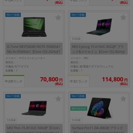
中古Aランク
中古Cランク
(税込)
(税込)
Win11搭載
Win11搭載
512GB
G-Tune NEXTGEAR-NOTE i5560GA1
MSI Cyborg 15 A13UC-6022JP ブラ
NG-N-i5560GA1【Core i7(2.2GHz)/1
ック&スケルトン【Core i7(2.4GHz)/
6GB/256GB SSD+1TB HDD/Win11H
16GB/512GB SSD/Win11Home】
メーカー：マウスコンピューター
メーカー：MSI
ome】
発売日：
発売日：
-
-
付属品: ACアダプタ
付属品: 箱/電源アダプタ/マニュアル
在庫数：1
在庫数：1
114,800
70,800
円
円
中古Bランク
中古Cランク
(税込)
(税込)
Win11搭載
Win11搭載
Wi-Fiモデル
512GB
512GB
MSI Thin-15-B12UC-5002JP【Core i
Surface Pro11 ZIA-00028 ブラック
5(2.0GHz)/16GB/512GB SSD/Win11
【Snapdragon(3.4GHz)/16GB/512G