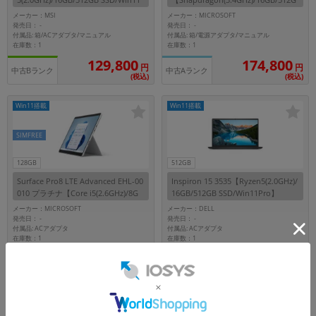
Home】
B SSD/Win11Home】
メーカー：MSI
メーカー：MICROSOFT
発売日：
発売日：
-
-
付属品: 箱/ACアダプタ/マニュアル
付属品: 箱/電源アダプタ/マニュアル
在庫数：1
在庫数：1
129,800
174,800
円
円
中古Bランク
中古Aランク
(税込)
(税込)
Win11搭載
Win11搭載
SIMFREE
128GB
512GB
Surface Pro8 LTE Advanced EHL-00
Inspiron 15 3535【Ryzen5(2.0GHz)/
010 プラチナ【Core i5(2.6GHz)/8G
16GB/512GB SSD/Win11Pro】
B/128GB SSD/Win11Pro】
メーカー：MICROSOFT
メーカー：DELL
発売日：
発売日：
-
-
付属品: ACアダプタ
付属品: ACアダプタ
在庫数：1
在庫数：1
74,800
77,800
円
円
中古Bランク
中古Bランク
(税込)
(税込)
Win11搭載
Win11搭載