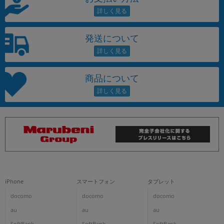
発送について
商品について
iPhone
スマートフォン
タブレット
docomo
docomo
docomo
au
au
au
SoftBank
SoftBank
SoftBank