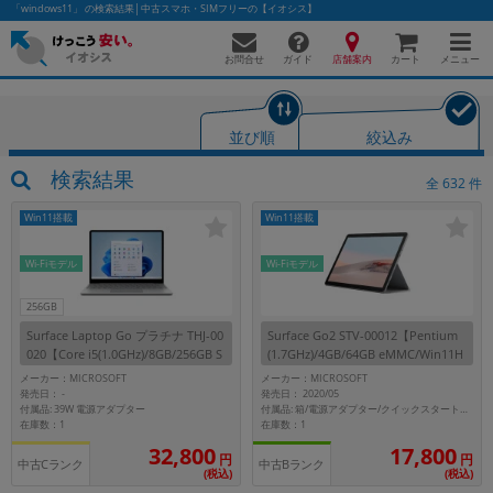
「windows11」 の検索結果│中古スマホ・SIMフリーの【イオシス】
お問合せ
店舗案内
メニュー
ガイド
カート
並び順
絞込み
かんたんパソコン検索に切り替える
検索結果
全
632
件
Win11搭載
Win11搭載
フリーワード
Wi-Fiモデル
Wi-Fiモデル
除外ワード
256GB
Surface Laptop Go プラチナ THJ-00
Surface Go2 STV-00012【Pentium
人気の検索ワード：
Let's note
EliteBook
MacBook
020【Core i5(1.0GHz)/8GB/256GB S
(1.7GHz)/4GB/64GB eMMC/Win11H
SD/Win11Pro】
ome】
カテゴリー
メーカー：MICROSOFT
メーカー：MICROSOFT
発売日：
発売日： 2020/05
-
商品ジャンルの絞り込み
付属品: 39W 電源アダプター
付属品: 箱/電源アダプター/クイックスタートガイド
「スマートフォン」「タブレット」など
在庫数：1
在庫数：1
32,800
17,800
シリーズ
円
円
中古Cランク
中古Bランク
(税込)
(税込)
商品シリーズ名・ブランド名の絞り込み。