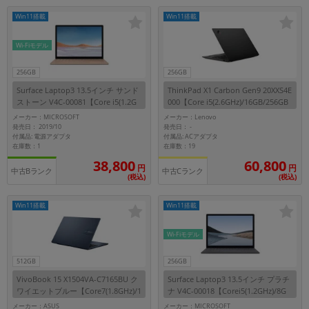
「iPhone」「Xperia」「Galaxy」など
Win11搭載
Win11搭載
メーカー
製造、販売メーカーの絞り込み
Wi-Fiモデル
「Apple」「SONY」「SHARP」など
256GB
256GB
機能・特徴
Surface Laptop3 13.5インチ サンド
ThinkPad X1 Carbon Gen9 20XXS4E
商品の搭載機能による絞り込み
ストーン V4C-00081【Core i5(1.2G
000【Core i5(2.6GHz)/16GB/256GB
「5G対応」「防水」「ワンセグ」など
Hz)/8GB/256GB SSD/Win11Pro】
SSD/Win11Pro】
メーカー：MICROSOFT
メーカー：Lenovo
ドライブ
発売日： 2019/10
発売日：
-
付属品: 電源アダプタ
付属品: ACアダプタ
ドライブの絞り込み
在庫数：1
在庫数：19
38,800
60,800
円
円
ランク
中古Bランク
中古Cランク
(税込)
(税込)
商品状態の絞り込み
「新品」「未使用」「中古」など
Win11搭載
Win11搭載
CPU
CPUの絞り込み
Wi-Fiモデル
OS
512GB
256GB
OSの絞り込み
VivoBook 15 X1504VA-C7165BU ク
Surface Laptop3 13.5インチ プラチ
ワイエットブルー【Core7(1.8GHz)/1
ナ V4C-00018【Corei5(1.2GHz)/8G
メモリ
6GB/512GB SSD/Win11Home】
B/256GB SSD/Win11Pro】
メーカー：ASUS
メーカー：MICROSOFT