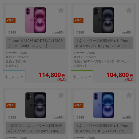
「iPhone」「Xperia」「Galaxy」など
メーカー
製造、販売メーカーの絞り込み
「Apple」「SONY」「SHARP」など
128GB
nanoSIM
128GB
nanoSIM
機能・特徴
iPhone16 A3286 (MYDT3J/A) 128GB
【ネットワーク利用制限▲】iPhone
商品の搭載機能による絞り込み
ピンク 【au版SIMフリー】
16 A3286 (MYDQ3J/A) 128GB ブラッ
「5G対応」「防水」「ワンセグ」など
ク 【au版SIMフリー】
メーカー：Apple
メーカー：Apple
ドライブ
発売日： 2024/09
発売日： 2024/09
付属品: 本体のみ
付属品: 箱/USB-C充電ケーブル(1m)/SIMカードツール
ドライブの絞り込み
在庫数：2
在庫数：1
114,800
104,800
円
円
ランク
中古Aランク
中古Bランク
(税込)
(税込)
商品状態の絞り込み
「新品」「未使用」「中古」など
CPU
CPUの絞り込み
OS
128GB
nanoSIM
128GB
nanoSIM
OSの絞り込み
【箱傷み】【ネットワーク利用制限
【ネットワーク利用制限▲】iPhone
▲】iPhone16 A3286 (MYDQ3J/A) 1
16 A3286 (MYDU3J/A) 128GB ウルト
メモリ
28GB ブラック 【au版SIMフリー】
ラマリン 【au版SIMフリー】
メーカー：Apple
メーカー：Apple