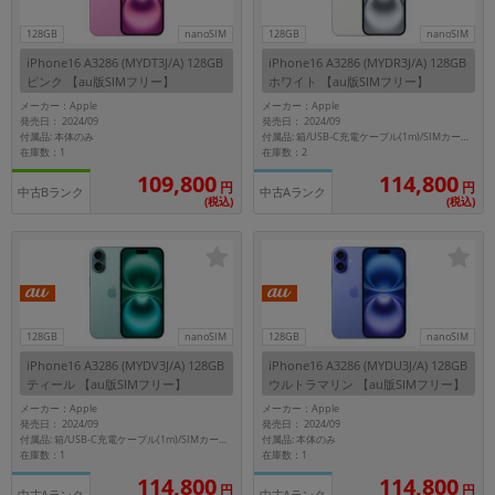
128GB
nanoSIM
128GB
nanoSIM
各項目のチェックボックスは「or検索」となります。
ただし機能別のみ「and検索」となります。
iPhone16 A3286 (MYDT3J/A) 128GB
iPhone16 A3286 (MYDR3J/A) 128GB
ピンク 【au版SIMフリー】
ホワイト 【au版SIMフリー】
メーカー：Apple
メーカー：Apple
発売日： 2024/09
発売日： 2024/09
付属品: 本体のみ
付属品: 箱/USB-C充電ケーブル(1m)/SIMカードツール
在庫数：1
在庫数：2
109,800
114,800
円
円
中古Bランク
中古Aランク
(税込)
(税込)
128GB
nanoSIM
128GB
nanoSIM
iPhone16 A3286 (MYDV3J/A) 128GB
iPhone16 A3286 (MYDU3J/A) 128GB
ティール 【au版SIMフリー】
ウルトラマリン 【au版SIMフリー】
メーカー：Apple
メーカー：Apple
発売日： 2024/09
発売日： 2024/09
付属品: 本体のみ
付属品: 箱/USB-C充電ケーブル(1m)/SIMカードツール
在庫数：1
在庫数：1
114,800
114,800
円
円