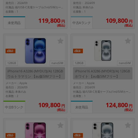
発売日： 2024/09
発売日： 2024/09
~
付属品: 本体のみ
付属品: 箱/USB-C充電ケーブル(1m)/SIMカードツール
在庫数：1
在庫数：1
119,800
109,800
円
円
容量
中古Aランク
未使用品
(税込)
(税込)
~
モニタサイズ
~
128GB
nanoSIM
128GB
nanoSIM
iPhone16 A3286 (MYDU3J/A) 128GB
iPhone16 A3286 (MYDR3J/A) 128GB
価格
ウルトラマリン 【au版SIMフリー】
ホワイト 【au版SIMフリー】
メーカー：Apple
メーカー：Apple
円 ～
円
発売日： 2024/09
発売日： 2024/09
付属品: 本体のみ
付属品: 箱/USB-C充電ケーブル(1m)/SIMカードツール
在庫数：2
在庫数：1
109,800
124,800
円
円
中古Bランク
未使用品
発売日
(税込)
(税込)
月 から
年
月 まで
年