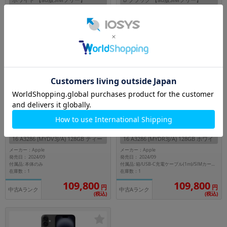
メーカー：Apple
メーカー：Apple
発売日： 2024/09
発売日： 2024/09
付属品: 本体のみ
付属品: 本体のみ
在庫数：1
在庫数：1
114,800
127,800
円
円
中古Aランク
中古Bランク
(税込)
(税込)
128GB
nanoSIM
128GB
nanoSIM
【ネットワーク利用制限▲】iPhone
【ネットワーク利用制限▲】iPhone
16 A3286 (MYDV3J/A) 128GB ティー
16 A3286 (MYDR3J/A) 128GB ホワイ
ル 【au版SIMフリー】
ト 【au版SIMフリー】
メーカー：Apple
メーカー：Apple
発売日： 2024/09
発売日： 2024/09
付属品: 本体のみ
付属品: 箱/USB-C充電ケーブル(1m)/SIMカードツール
在庫数：1
在庫数：1
109,800
109,800
円
円
中古Aランク
中古Aランク
(税込)
(税込)