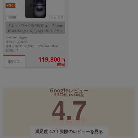
128GB
nanoSIM
【ネットワーク利用制限▲】iPhone
16 A3286 (MYDQ3J/A) 128GB ブラッ
ク 【au版SIMフリー】
メーカー：Apple
発売日： 2024/09
付属品: 箱/USB-C充電ケーブル(1m)/SIMカードツール
在庫数：2
119,800
円
未使用品
(税込)
Google
レビュー
4.7
9,520件
(12/24時点)
満足度 4.7！実際のレビューを見る