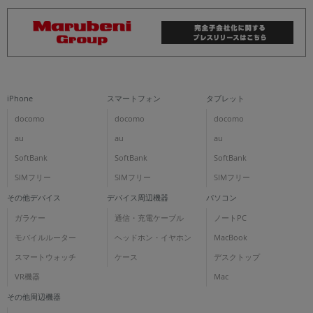
iPhone
スマートフォン
タブレット
docomo
docomo
docomo
au
au
au
SoftBank
SoftBank
SoftBank
SIMフリー
SIMフリー
SIMフリー
その他デバイス
デバイス周辺機器
パソコン
ガラケー
通信・充電ケーブル
ノートPC
モバイルルーター
ヘッドホン・イヤホン
MacBook
スマートウォッチ
ケース
デスクトップ
VR機器
Mac
その他周辺機器