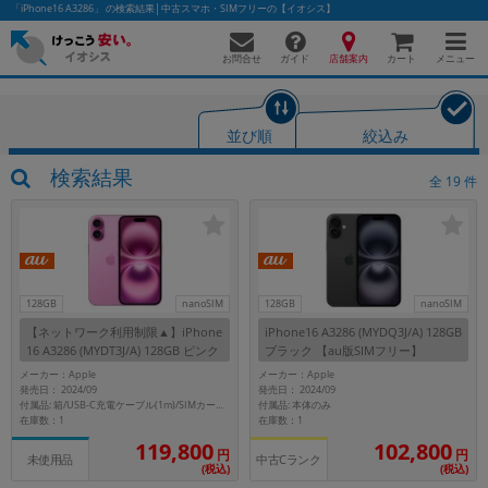
「iPhone16 A3286」 の検索結果│中古スマホ・SIMフリーの【イオシス】
お問合せ
店舗案内
メニュー
ガイド
カート
並び順
絞込み
かんたんパソコン検索に切り替える
検索結果
全
19
件
フリーワード
除外ワード
128GB
nanoSIM
128GB
nanoSIM
【ネットワーク利用制限▲】iPhone
iPhone16 A3286 (MYDQ3J/A) 128GB
人気の検索ワード：
Let's note
EliteBook
MacBook
16 A3286 (MYDT3J/A) 128GB ピンク
ブラック 【au版SIMフリー】
【au版SIMフリー】
カテゴリー
メーカー：Apple
メーカー：Apple
発売日： 2024/09
発売日： 2024/09
商品ジャンルの絞り込み
付属品: 本体のみ
付属品: 箱/USB-C充電ケーブル(1m)/SIMカードツール
「スマートフォン」「タブレット」など
在庫数：1
在庫数：1
119,800
102,800
シリーズ
円
円
中古Cランク
未使用品
(税込)
(税込)
商品シリーズ名・ブランド名の絞り込み。