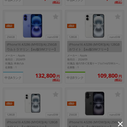
中古Aランク
中古Aランク
(税込)
(税込)
256GB
nanoSIM
128GB
nanoSIM
iPhone16 A3286 (MYE03J/A) 256GB
iPhone16 A3286 (MYDR3J/A) 128GB
ウルトラマリン 【au版SIMフリー】
ホワイト 【au版SIMフリー】
メーカー：Apple
メーカー：Apple
発売日： 2024/09
発売日： 2024/09
付属品: 本体のみ
付属品: 箱/USB-C充電ケーブル(1m)/SIMカードツール
在庫数：1
在庫数：1
132,800
109,800
円
円
中古Aランク
中古Bランク
(税込)
(税込)
128GB
nanoSIM
256GB
nanoSIM
iPhone16 A3286 (MYDR3J/A) 128GB
iPhone16 A3286 (MYDW3J/A) 256G
ホワイト 【au版SIMフリー】
B ブラック 【au版SIMフリー】