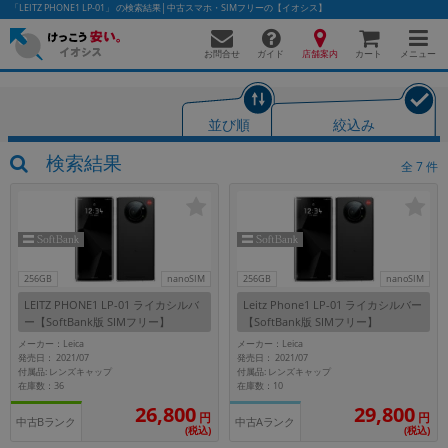
「LEITZ PHONE1 LP-01」 の検索結果│中古スマホ・SIMフリーの【イオシス】
お問合せ
店舗案内
メニュー
ガイド
カート
並び順
絞込み
かんたんパソコン検索に切り替える
検索結果
全
7
件
フリーワード
除外ワード
256GB
nanoSIM
256GB
nanoSIM
LEITZ PHONE1 LP-01 ライカシルバ
Leitz Phone1 LP-01 ライカシルバー
人気の検索ワード：
Let's note
EliteBook
MacBook
ー【SoftBank版 SIMフリー】
【SoftBank版 SIMフリー】
カテゴリー
メーカー：Leica
メーカー：Leica
発売日： 2021/07
発売日： 2021/07
商品ジャンルの絞り込み
付属品: レンズキャップ
付属品: レンズキャップ
「スマートフォン」「タブレット」など
在庫数：36
在庫数：10
26,800
29,800
シリーズ
円
円
中古Bランク
中古Aランク
(税込)
(税込)
商品シリーズ名・ブランド名の絞り込み。