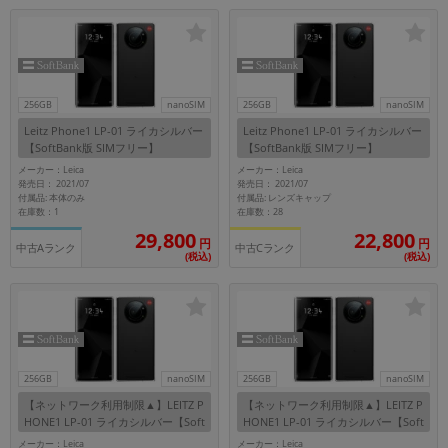
「iPhone」「Xperia」「Galaxy」など
メーカー
製造、販売メーカーの絞り込み
「Apple」「SONY」「SHARP」など
256GB
nanoSIM
256GB
nanoSIM
機能・特徴
Leitz Phone1 LP-01 ライカシルバー
Leitz Phone1 LP-01 ライカシルバー
商品の搭載機能による絞り込み
【SoftBank版 SIMフリー】
【SoftBank版 SIMフリー】
「5G対応」「防水」「ワンセグ」など
メーカー：Leica
メーカー：Leica
ドライブ
発売日： 2021/07
発売日： 2021/07
付属品: 本体のみ
付属品: レンズキャップ
ドライブの絞り込み
在庫数：1
在庫数：28
29,800
22,800
円
円
ランク
中古Aランク
中古Cランク
(税込)
(税込)
商品状態の絞り込み
「新品」「未使用」「中古」など
CPU
CPUの絞り込み
OS
256GB
nanoSIM
256GB
nanoSIM
OSの絞り込み
【ネットワーク利用制限▲】LEITZ P
【ネットワーク利用制限▲】LEITZ P
HONE1 LP-01 ライカシルバー【Soft
HONE1 LP-01 ライカシルバー【Soft
メモリ
Bank版 SIMフリー】
Bank版 SIMフリー】
メーカー：Leica
メーカー：Leica