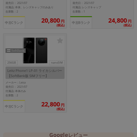
発売日： 2021/07
発売日： 2021/07
~
付属品: 本体、レンズキャップのみあり
付属品: レンズキャップ
在庫数：2
在庫数：1
20,800
24,800
円
円
容量
中古Cランク
中古Bランク
(税込)
(税込)
~
モニタサイズ
~
256GB
nanoSIM
Leitz Phone1 LP-01 ライカシルバー
価格
【SoftBank版 SIMフリー】
メーカー：Leica
円 ～
円
発売日： 2021/07
付属品: 本体のみ
在庫数：2
22,800
円
中古Cランク
発売日
(税込)
月 から
年
月 まで
年
Google
レビュー