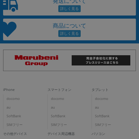
発送について
商品について
iPhone
スマートフォン
タブレット
docomo
docomo
docomo
au
au
au
SoftBank
SoftBank
SoftBank
SIMフリー
SIMフリー
SIMフリー
その他デバイス
デバイス周辺機器
パソコン