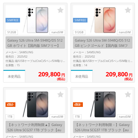
「iPhone」「Xperia」「Galaxy」など
メーカー
製造、販売メーカーの絞り込み
SIMFREE
SIMFREE
「Apple」「SONY」「SHARP」など
512GB
nanoSIM
512GB
nanoSIM
機能・特徴
Galaxy S26 Ultra SM-S948Q/DS 512
Galaxy S26 Ultra SM-S948Q/DS 512
商品の搭載機能による絞り込み
GB ホワイト【国内版 SIMフリー】
GB ピンクゴールド【国内版 SIMフ
「5G対応」「防水」「ワンセグ」など
リー】
メーカー：SAMSUNG
メーカー：SAMSUNG
ドライブ
発売日： 2025/02
発売日： 2025/02
付属品: 箱/USBケーブル(CtoC)/Sペン/SIM取り出し用ピン/マニュアル
付属品: 箱/USBケーブル(CtoC)/Sペン/SIM取り出し用ピン/マニュアル
ドライブの絞り込み
在庫数：15
在庫数：14
209,800
209,800
円
円
ランク
未使用品
未使用品
(税込)
(税込)
商品状態の絞り込み
「新品」「未使用」「中古」など
未使用
CPU
CPUの絞り込み
1TB
nanoSIM
1TB
nanoSIM
【ネットワーク利用制限▲】Galaxy
【ネットワーク利用制限－】Galaxy
OS
S26 Ultra SCG37 1TB ブラック【au
S26 Ultra SCG37 1TB ブラック【au
OSの絞り込み
版 SIMフリー】
版 SIMフリー】
メーカー：SAMSUNG
メーカー：SAMSUNG