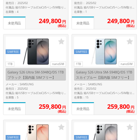
発売日： 2025/02
発売日： 2025/02
メモリ
付属品: 箱/USBケーブル(CtoC)/Sペン/SIM取り出し用ピン/マニュアル
付属品: 箱/USBケーブル(CtoC)/Sペン/SIM取り出し用ピン/マニュアル
在庫数：4
在庫数：1
~
249,800
249,800
円
円
未使用品
未使用品
(税込)
(税込)
容量
~
SIMFREE
SIMFREE
モニタサイズ
1TB
nanoSIM
1TB
nanoSIM
~
Galaxy S26 Ultra SM-S948Q/DS 1TB
Galaxy S26 Ultra SM-S948Q/DS 1TB
ブラック【国内版 SIMフリー】
スカイブルー【国内版 SIMフリー】
メーカー：SAMSUNG
メーカー：SAMSUNG
価格
発売日： 2025/02
発売日： 2025/02
付属品: 箱/USBケーブル(CtoC)/Sペン/SIM取り出し用ピン/マニュアル
付属品: 箱/USBケーブル(CtoC)/Sペン/SIM取り出し用ピン/マニュアル
円 ～
円
在庫数：5
在庫数：15
259,800
259,800
円
円
未使用品
未使用品
(税込)
(税込)
発売日
月 から
年
SIMFREE
SIMFREE