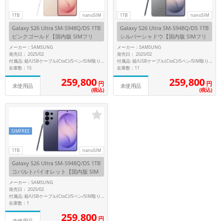
月 まで
年
1TB
nanoSIM
1TB
nanoSIM
Galaxy S26 Ultra SM-S948Q/DS 1TB
Galaxy S26 Ultra SM-S948Q/DS 1TB
各項目のチェックボックスは「or検索」となります。
ピンクゴールド【国内版 SIMフリ
シルバーシャドウ【国内版 SIMフリ
ただし機能別のみ「and検索」となります。
ー】
ー】
メーカー：SAMSUNG
メーカー：SAMSUNG
発売日： 2025/02
発売日： 2025/02
付属品: 箱/USBケーブル(CtoC)/Sペン/SIM取り出し用ピン/マニュアル
付属品: 箱/USBケーブル(CtoC)/Sペン/SIM取り出し用ピン/マニュアル
在庫数：15
在庫数：11
259,800
259,800
円
円
未使用品
未使用品
(税込)
(税込)
SIMFREE
1TB
nanoSIM
Galaxy S26 Ultra SM-S948Q/DS 1TB
コバルトバイオレット【国内版 SIM
フリー】
メーカー：SAMSUNG
発売日： 2025/02
付属品: 箱/USBケーブル(CtoC)/Sペン/SIM取り出し用ピン/マニュアル
在庫数：1
259,800
円