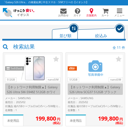
「Galaxy S26 Ultra」 の検索結果│中古スマホ・SIMフリーの【イオシス】
お問合せ
店舗案内
メニュー
ガイド
カート
並び順
絞込み
かんたんパソコン検索に切り替える
検索結果
全
11
件
フリーワード
除外ワード
512GB
nanoSIM
512GB
nanoSIM
【ネットワーク利用制限▲】Galaxy
【ネットワーク利用制限▲】Galaxy
人気の検索ワード：
Let's note
EliteBook
MacBook
S26 Ultra SM-S948Z 512GB ホワイ
S26 Ultra SCG37 512GB ブラック
ト【SoftBank版 SIMフリー】
【au版 SIMフリー】
カテゴリー
メーカー：SAMSUNG
メーカー：SAMSUNG
発売日： 2025/02
発売日： 2025/02
商品ジャンルの絞り込み
付属品: 箱/USBケーブル(CtoC)/Sペン/SIM取り出し用ピン/マニュアル
付属品: 箱/USBケーブル(CtoC)/Sペン/SIM取り出し用ピン/マニュアル
「スマートフォン」「タブレット」など
在庫数：1
在庫数：1
199,800
199,800
シリーズ
円
円
未使用品
未使用品
(税込)
(税込)
商品シリーズ名・ブランド名の絞り込み。