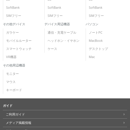
SoftBank
SoftBank
SoftBank
SIMフリー
SIMフリー
SIMフリー
その他デバイス
デバイス周辺機器
パソコン
ガラケー
通信・充電ケーブル
ノートPC
モバイルルーター
ヘッドホン・イヤホン
MacBook
スマートウォッチ
ケース
デスクトップ
VR機器
Mac
その他周辺機器
モニター
マウス
キーボード
ガイド
ご利用ガイド
メディア掲載情報