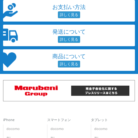
お支払い方法
発送について
商品について
iPhone
スマートフォン
タブレット
docomo
docomo
docomo
au
au
au