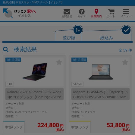
検索結果│中古スマホ・SIMフリーの【イオシス】
お問合せ
店舗案内
メニュー
ガイド
カート
並び順
絞込み
かんたんパソコン検索に切り替える
検索結果
全
59
件
Win11搭載
Win11搭載
フリーワード
除外ワード
1TB
512GB
Raider-GE78HX-SmartTP-13VG-220
Modern 15 A5M-259JP【Ryzen7(1.8
人気の検索ワード：
Let's note
EliteBook
MacBook
1JP コアブラック【Core i9(2.2GHz)/
GHz)/16GB/512GB SSD/Win11Hom
32GB/1TB SSD/Win11Home】
e】
カテゴリー
メーカー：MSI
メーカー：MSI
発売日：
発売日：
-
-
商品ジャンルの絞り込み
付属品: 箱/ACアダプタ/マニュアル
付属品: ACアダプタ
「スマートフォン」「タブレット」など
在庫数：1
在庫数：1
224,800
53,800
シリーズ
円
円
中古Aランク
中古Cランク
(税込)
(税込)
商品シリーズ名・ブランド名の絞り込み。