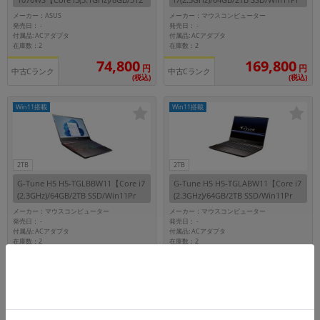
GB SSD/Win11Home】
o】
メーカー：ASUS
メーカー：マウスコンピューター
発売日：
発売日：
-
-
付属品: ACアダプタ
付属品: ACアダプタ
在庫数：2
在庫数：2
74,800
169,800
円
円
中古Cランク
中古Cランク
(税込)
(税込)
Win11搭載
Win11搭載
2TB
2TB
G-Tune H5 H5-TGLBBW11【Core i7
G-Tune H5 H5-TGLABW11【Core i7
(2.3GHz)/64GB/2TB SSD/Win11Pr
(2.3GHz)/64GB/2TB SSD/Win11Pr
o】
o】
メーカー：マウスコンピューター
メーカー：マウスコンピューター
発売日：
発売日：
-
-
付属品: ACアダプタ
付属品: ACアダプタ
在庫数：2
在庫数：2
169,800
169,800
円
円
中古Cランク
中古Cランク
(税込)
(税込)
Win11搭載
Win11搭載