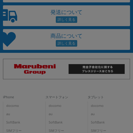
発送について
商品について
iPhone
スマートフォン
タブレット
docomo
docomo
docomo
au
au
au
SoftBank
SoftBank
SoftBank
SIMフリー
SIMフリー
SIMフリー