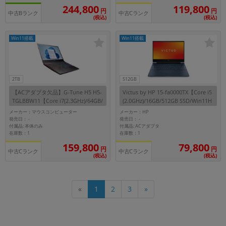
244,800
119,800
円
円
中古Bランク
中古Cランク
(税込)
(税込)
Win11搭載
Win11搭載
2TB
512GB
【ACアダプタ欠品】G-Tune H5 H5-
Victus by HP 15-fa0000TX【Core i5
TGLBBW11【Core i7(2.3GHz)/64GB/
(2.0GHz)/16GB/512GB SSD/Win11H
2TB SSD/Win11Pro】
ome】
メーカー：マウスコンピューター
メーカー：HP
発売日：
発売日：
-
-
付属品: 本体のみ
付属品: ACアダプタ
在庫数：1
在庫数：1
159,800
79,800
円
円
中古Cランク
中古Cランク
(税込)
(税込)
«
1
2
3
»