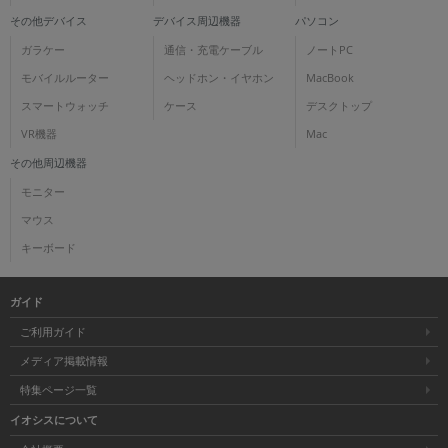
その他デバイス
デバイス周辺機器
パソコン
ガラケー
通信・充電ケーブル
ノートPC
モバイルルーター
ヘッドホン・イヤホン
MacBook
スマートウォッチ
ケース
デスクトップ
VR機器
Mac
その他周辺機器
モニター
マウス
キーボード
ガイド
ご利用ガイド
メディア掲載情報
特集ページ一覧
イオシスについて