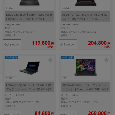
512GB
512GB
各項目のチェックボックスは「or検索」となります。
ただし機能別のみ「and検索」となります。
DELL G15 5520【Core i7(2.3GHz)/16
ASUS TUF Gaming A15 FA507XI-R9
GB/512GB SSD/Win11Home】
R4070【Ryzen9(4.0GHz)/16GB/512
GB SSD/Win11Home】
メーカー：DELL
メーカー：ASUS
発売日：
発売日：
-
-
付属品: ACアダプタ/電源コード
付属品: 箱/ACアダプタ/マニュアル
在庫数：1
在庫数：1
119,800
204,800
円
円
中古Bランク
中古Aランク
(税込)
(税込)
Win11搭載
Win11搭載
512GB
2TB
Lenovo Legion 550Pi 82AW0036JP
Alienware m16 R2 ダークメタリッ
アイアングレー【Core i7(2.6GHz)/1
クムーン【Core Ultra9(2.3GHz)/64G
6GB/512GB SSD/Win11Home】
B/2TB SSD/Win11Pro】
メーカー：Lenovo
メーカー：DELL
発売日：
発売日：
-
-
付属品: 箱/ACアダプタ/マニュアル
付属品: ACアダプター/電源ケーブル
在庫数：1
在庫数：5
269,800
84,800
円
円