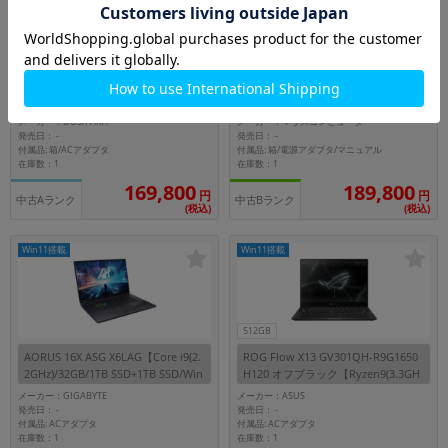
1TB
512GB
GALLERIA RL7C-R45-4【Core Ultra7
G-Tune P5I7G60BKCCDW101DEC
(1.4GHz)/16GB/1TB SSD/Win11Hom
【Core i7(2.4GHz)/16GB/512GB SS
e】
D/Win11Pro】
メーカー：DOS/PARA
メーカー：マウスコンピューター
発売日：
発売日：
-
-
付属品: 箱/ACアダプタ
付属品: 箱/電源アダプタ/マニュアル
在庫数：1
在庫数：1
169,800
189,800
円
円
中古Aランク
中古Bランク
(税込)
(税込)
Win11搭載
Win11搭載
512GB
AORUS 16X ASG X6LAG【Core i9(2.
ROG Flow X13 GV301QH-R9G1650
2GHz)/32GB/1TB SSD+1TB SSD/Win
H120 オフブラック【Ryzen9(3.3GH
11Pro】
z)/16GB/512GB SSD/Win11Home】
メーカー：GIGABYTE
メーカー：ASUS
発売日：
発売日：
-
-
付属品: ACアダプタ
付属品: ACアダプタ
在庫数：1
在庫数：1