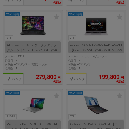
中古Bランク
中古Cランク
(税込)
(税込)
Win11搭載
Win11搭載
2TB
2TB
Alienware m16 R2 ダークメタリッ
mouse DAIV 6H 22066H-ADLASW11
クムーン【Core Ultra9(2.3GHz)/64G
【Core i9(2.5GHz)/64GB/2TB SSD/W
B/2TB SSD/Win11Pro】
in11Pro】
メーカー：DELL
メーカー：マウスコンピューター
発売日：
発売日：
-
-
付属品: ACアダプター/電源ケーブル
付属品: ACアダプタ
在庫数：4
在庫数：4
279,800
199,800
円
円
中古Bランク
中古Cランク
(税込)
(税込)
Win11搭載
Win11搭載
512GB
2TB
Vivobook Pro 15 OLED K3500PH-L
G-Tune H5 H5-TGLBBW11-H【Core
1076WS【Core i5(3.1GHz)/8GB/512
i7(2.3GHz)/64GB/2TB SSD/Win11Pr