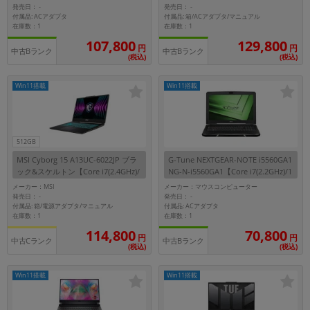
発売日：
発売日：
-
-
~
付属品: ACアダプタ
付属品: 箱/ACアダプタ/マニュアル
在庫数：1
在庫数：1
107,800
129,800
円
円
容量
中古Bランク
中古Bランク
(税込)
(税込)
~
Win11搭載
Win11搭載
モニタサイズ
~
512GB
MSI Cyborg 15 A13UC-6022JP ブラ
G-Tune NEXTGEAR-NOTE i5560GA1
価格
ック&スケルトン【Core i7(2.4GHz)/
NG-N-i5560GA1【Core i7(2.2GHz)/1
16GB/512GB SSD/Win11Home】
6GB/256GB SSD+1TB HDD/Win11H
メーカー：MSI
メーカー：マウスコンピューター
円 ～
円
ome】
発売日：
発売日：
-
-
付属品: 箱/電源アダプタ/マニュアル
付属品: ACアダプタ
在庫数：1
在庫数：1
114,800
70,800
円
円
中古Cランク
中古Bランク
発売日
(税込)
(税込)
月 から
年
Win11搭載
Win11搭載
月 まで
年