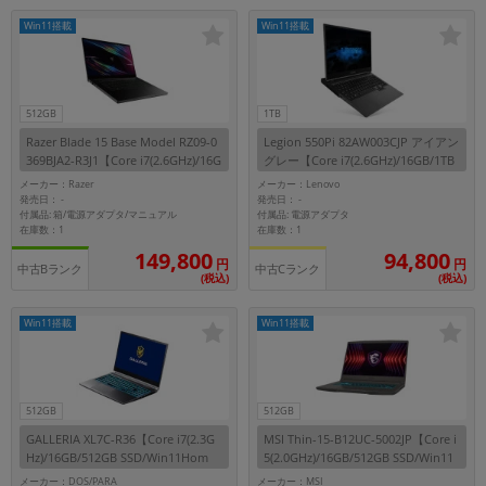
「iPhone」「Xperia」「Galaxy」など
Win11搭載
Win11搭載
メーカー
製造、販売メーカーの絞り込み
「Apple」「SONY」「SHARP」など
512GB
1TB
機能・特徴
Razer Blade 15 Base Model RZ09-0
Legion 550Pi 82AW003CJP アイアン
商品の搭載機能による絞り込み
369BJA2-R3J1【Core i7(2.6GHz)/16G
グレー【Core i7(2.6GHz)/16GB/1TB
「5G対応」「防水」「ワンセグ」など
B/512GB SSD/Win11Home】
SSD/Win11Home】
メーカー：Razer
メーカー：Lenovo
ドライブ
発売日：
発売日：
-
-
付属品: 箱/電源アダプタ/マニュアル
付属品: 電源アダプタ
ドライブの絞り込み
在庫数：1
在庫数：1
149,800
94,800
円
円
ランク
中古Bランク
中古Cランク
(税込)
(税込)
商品状態の絞り込み
「新品」「未使用」「中古」など
Win11搭載
Win11搭載
CPU
CPUの絞り込み
OS
512GB
512GB
OSの絞り込み
GALLERIA XL7C-R36【Core i7(2.3G
MSI Thin-15-B12UC-5002JP【Core i
Hz)/16GB/512GB SSD/Win11Hom
5(2.0GHz)/16GB/512GB SSD/Win11
メモリ
e】
Home】
メーカー：DOS/PARA
メーカー：MSI