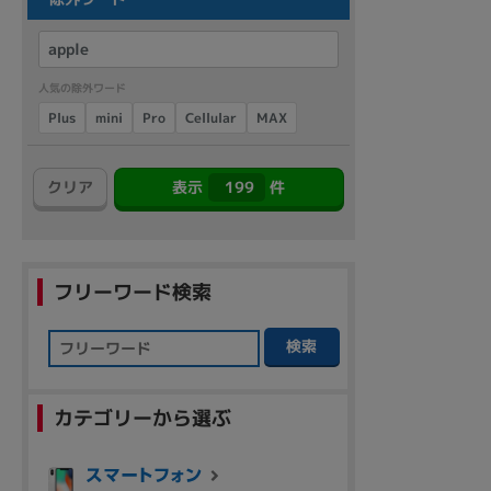
商品シリーズ名・ブランド名の絞り込み。
Let's note
dynabook
Thinkpad
LAVIE
FMV
macbook
Inspiron
aspire
人気の除外ワード
Cellular
Plus
mini
MAX
Pro
199
クリア
表示
件
機能・特徴
商品の搭載機能による絞り込み
Webカメラ内蔵
フリーワード検索
検索
ランク
カテゴリーから選ぶ
商品状態の絞り込み
新品/未使用
Aランク
Bラ
未使用
中古
新品