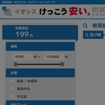
検索結果│中古スマホ・SIMフリーの【イオシス】
検索
対象商品
199
並び順
件
価格
円 ～
円
フリーワード
除外ワード
状態
人気の検索ワード：
Let's note
EliteBook
MacBook
新品 / 未使用
美品中古
中古品
シリーズ
除外ワード