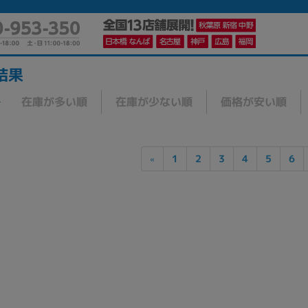
結果
在庫が多い順
在庫が少ない順
価格が安い順
かんたんパソコン検索に切り替える
1
2
3
4
5
6
«
カテゴリー
商品ジャンルの絞り込み
ノートPC
デスクPC
モニター
メーカー