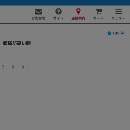
お問合せ
店舗案内
メニュー
ガイド
カート
全
199
件
価格が高い順
7
8
9
»
PC周辺機器
PCパーツ
ソフト