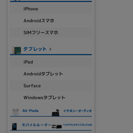
アウトレット
iPhone
Androidスマホ
SIMフリースマホ
OS
OSの絞り込み
Chr
Win 11
Win 10
MacOS
Win 7
Win 8
iPad
容量
Androidタブレット
~
Surface
Windowsタブレット
価格
円 ～
円