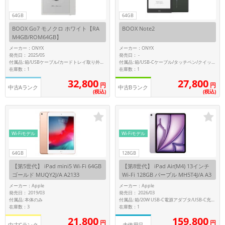
64GB
64GB
各項目のチェックボックスは「or検索」となります。
ただし機能別のみ「and検索」となります。
BOOX Go7 モノクロ ホワイト【RA
BOOX Note2
M4GB/ROM64GB】
メーカー：ONYX
メーカー：ONYX
発売日： 2025/05
発売日：
-
付属品: 箱/USBケーブル/カードトレイ取り外しツール/クイックスタートガイド
付属品: 箱/USB-Cケーブル/タッチペン/クイックスタートガイド
在庫数：1
在庫数：1
32,800
27,800
円
円
中古Aランク
中古Bランク
(税込)
(税込)
Wi-Fiモデル
Wi-Fiモデル
64GB
128GB
【第5世代】 iPad mini5 Wi-Fi 64GB
【第8世代】 iPad Air(M4) 13インチ
ゴールド MUQY2J/A A2133
Wi-Fi 128GB パープル MH5T4J/A A3
461
メーカー：Apple
メーカー：Apple
発売日： 2019/03
発売日： 2026/03
付属品: 本体のみ
付属品: 箱/20W USB-C電源アダプタ/USB-C充電ケーブル(1m)/マニュアル
在庫数：3
在庫数：1
159,800
21,800
円
円