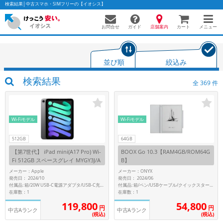
検索結果│中古スマホ・SIMフリーの【イオシス】
お問合せ
店舗案内
メニュー
ガイド
カート
並び順
絞込み
かんたんパソコン検索に切り替える
検索結果
全
369
件
フリーワード
Wi-Fiモデル
Wi-Fiモデル
除外ワード
512GB
64GB
【第7世代】 iPad mini(A17 Pro) Wi-
BOOX Go 10.3【RAM4GB/ROM64G
人気の検索ワード：
Let's note
EliteBook
MacBook
Fi 512GB スペースグレイ MYGY3J/A
B】
A2993
カテゴリー
メーカー：Apple
メーカー：ONYX
発売日： 2024/10
発売日： 2024/06
商品ジャンルの絞り込み
付属品: 箱/20W USB-C電源アダプタ/USB-C充電ケーブル(1m)/マニュアル
付属品: 箱/ペン/USBケーブル/クイックスタートガイド
「スマートフォン」「タブレット」など
在庫数：1
在庫数：1
119,800
54,800
シリーズ
円
円
中古Aランク
中古Aランク
(税込)
(税込)
商品シリーズ名・ブランド名の絞り込み。