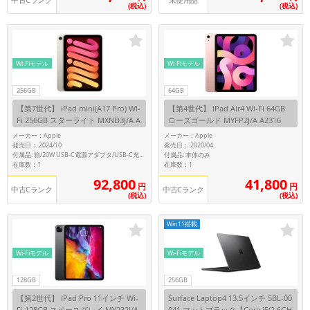
中古Cランク
未使用品
(税込)
(税込)
Wi-Fiモデル
Wi-Fiモデル
256GB
64GB
【第7世代】 iPad mini(A17 Pro) Wi-
【第4世代】 iPad Air4 Wi-Fi 64GB
Fi 256GB スターライト MXND3J/A A
ローズゴールド MYFP2J/A A2316
2993
メーカー：Apple
メーカー：Apple
発売日： 2024/10
発売日： 2020/04
付属品: 本体のみ
付属品: 箱/20W USB-C電源アダプタ/USB-C充電ケーブル(1m)/マニュアル
在庫数：1
在庫数：1
92,800
41,800
円
円
中古Cランク
中古Cランク
(税込)
(税込)
Win11搭載
Wi-Fiモデル
Wi-Fiモデル
128GB
256GB
【第2世代】 iPad Pro 11インチ Wi-
Surface Laptop4 13.5インチ 5BL-00
Fi 128GB スペースグレイ MY232J/A
041 マットブラック【Core i5(2.6GH