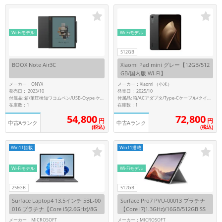
「iPhone」「Xperia」「Galaxy」など
メーカー
製造、販売メーカーの絞り込み
Wi-Fiモデル
Wi-Fiモデル
「Apple」「SONY」「SHARP」など
512GB
機能・特徴
BOOX Note Air3C
Xiaomi Pad mini グレー【12GB/512
商品の搭載機能による絞り込み
GB/国内版 Wi-Fi】
「5G対応」「防水」「ワンセグ」など
メーカー：ONYX
メーカー：Xiaomi （小米）
ドライブ
発売日： 2023/10
発売日： 2025/10
付属品: 箱/ACアダプタ/Type-Cケーブル/クイックガイド
付属品: 箱/筆圧検知ワコムペン/USB-Ctype ケーブル/SIMピン/クイックスタートガイド
ドライブの絞り込み
在庫数：1
在庫数：1
54,800
72,800
円
円
ランク
中古Aランク
中古Aランク
(税込)
(税込)
商品状態の絞り込み
「新品」「未使用」「中古」など
Win11搭載
Win11搭載
CPU
CPUの絞り込み
Wi-Fiモデル
Wi-Fiモデル
OS
256GB
512GB
OSの絞り込み
Surface Laptop4 13.5インチ 5BL-00
Surface Pro7 PVU-00013 プラチナ
016 プラチナ【Core i5(2.6GHz)/8G
【Core i7(1.3GHz)/16GB/512GB SS
メモリ
B/256GB SSD/Win11Pro】
D/Win11Pro】
メーカー：MICROSOFT
メーカー：MICROSOFT