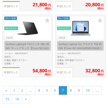
21,800
20,800
円
円
中古Bランク
中古Cランク
(税込)
(税込)
Win11搭載
Win11搭載
Wi-Fiモデル
Wi-Fiモデル
256GB
256GB
Surface Laptop4 13.5インチ 5BL-00
Surface Laptop Go プラチナ THJ-00
041 マットブラック【Core i5(2.6GH
020【Core i5(1.0GHz)/8GB/256GB S
z)/8GB/256GB SSD/Win11Pro】
SD/Win11Pro】
メーカー：MICROSOFT
メーカー：MICROSOFT
発売日：
発売日：
-
-
付属品: 電源アダプター
付属品: 39W 電源アダプター
在庫数：1
在庫数：1
54,800
32,800
円
円
中古Bランク
中古Cランク
(税込)
(税込)
10
«
1
2
...
4
5
6
7
8
9
...
15
16
»