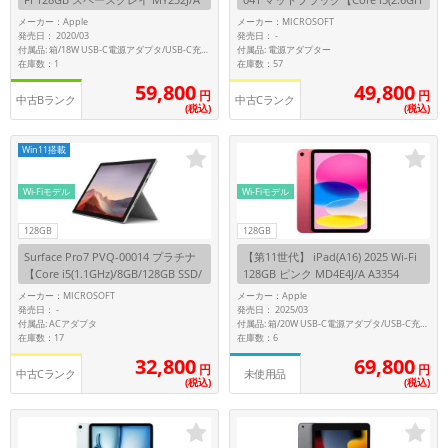
A2228
z)/8GB/256GB SSD/Win11Pro】
メーカー：Apple
メーカー：MICROSOFT
発売日： 2020/03
発売日：
-
付属品: 電源アダプター
付属品: 箱/18W USB-C電源アダプタ/USB-C充電ケーブル(1m)/クイックスタートガイド
在庫数：1
在庫数：57
59,800
49,800
円
円
中古Bランク
中古Cランク
(税込)
(税込)
Win11搭載
Wi-Fiモデル
Wi-Fiモデル
128GB
128GB
Surface Pro7 PVQ-00014 プラチナ
【第11世代】 iPad(A16) 2025 Wi-Fi
【Core i5(1.1GHz)/8GB/128GB SSD/
128GB ピンク MD4E4J/A A3354
Win11Pro】
メーカー：MICROSOFT
メーカー：Apple
発売日：
発売日： 2025/03
-
付属品: ACアダプタ
付属品: 箱/20W USB-C電源アダプタ/USB-C充電ケーブル(1m)/マニュアル
在庫数：17
在庫数：6
32,800
69,800
円
円
中古Cランク
未使用品
(税込)
(税込)