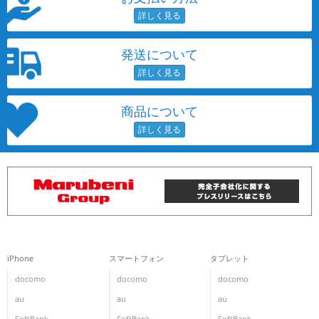
発送について
商品について
iPhone
スマートフォン
タブレット
docomo
docomo
docomo
au
au
au
SoftBank
SoftBank
SoftBank