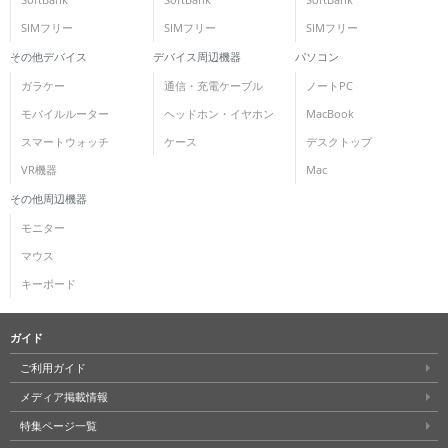
SIMフリー
SIMフリー
SIMフリー
その他デバイス
デバイス周辺機器
パソコン
ガラケー
通信・充電ケーブル
ノートPC
モバイルルーター
ヘッドホン・イヤホン
MacBook
スマートウォッチ
ケース
デスクトップ
VR機器
Mac
その他周辺機器
モニター
マウス
キーボード
ガイド
ご利用ガイド
メディア掲載情報
特集ページ一覧