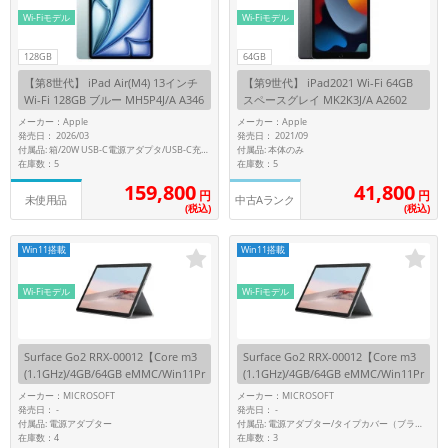
Wi-Fiモデル
Wi-Fiモデル
128GB
64GB
【第8世代】 iPad Air(M4) 13インチ
【第9世代】 iPad2021 Wi-Fi 64GB
Wi-Fi 128GB ブルー MH5P4J/A A346
スペースグレイ MK2K3J/A A2602
1
メーカー：Apple
メーカー：Apple
発売日： 2026/03
発売日： 2021/09
付属品: 本体のみ
付属品: 箱/20W USB-C電源アダプタ/USB-C充電ケーブル(1m)/マニュアル
在庫数：5
在庫数：5
159,800
41,800
円
円
未使用品
中古Aランク
(税込)
(税込)
Win11搭載
Win11搭載
Wi-Fiモデル
Wi-Fiモデル
Surface Go2 RRX-00012【Core m3
Surface Go2 RRX-00012【Core m3
(1.1GHz)/4GB/64GB eMMC/Win11Pr
(1.1GHz)/4GB/64GB eMMC/Win11Pr
o】
o】
メーカー：MICROSOFT
メーカー：MICROSOFT
発売日：
発売日：
-
-
付属品: 電源アダプター
付属品: 電源アダプター/タイプカバー（ブラック）
在庫数：4
在庫数：3