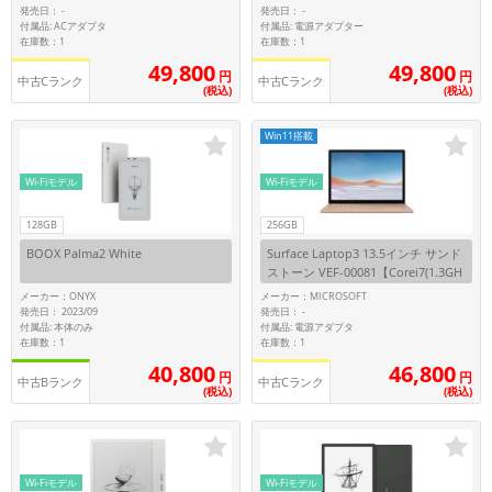
発売日：
発売日：
-
-
~
付属品: ACアダプタ
付属品: 電源アダプター
在庫数：1
在庫数：1
49,800
49,800
円
円
容量
中古Cランク
中古Cランク
(税込)
(税込)
~
Win11搭載
モニタサイズ
Wi-Fiモデル
Wi-Fiモデル
~
128GB
256GB
BOOX Palma2 White
Surface Laptop3 13.5インチ サンド
価格
ストーン VEF-00081【Corei7(1.3GH
z)/16GB/256GB SSD/Win11Home】
メーカー：ONYX
メーカー：MICROSOFT
円 ～
円
発売日： 2023/09
発売日：
-
付属品: 本体のみ
付属品: 電源アダプタ
在庫数：1
在庫数：1
40,800
46,800
円
円
中古Bランク
中古Cランク
発売日
(税込)
(税込)
月 から
年
月 まで
年
Wi-Fiモデル
Wi-Fiモデル