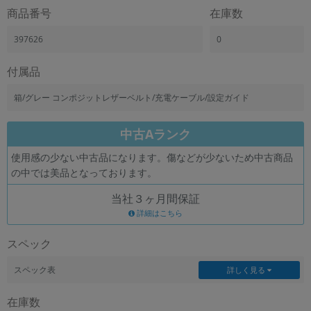
「iPhone」「Xperia」「Galaxy」など
商品番号
在庫数
メーカー
397626
0
製造、販売メーカーの絞り込み
「Apple」「SONY」「SHARP」など
付属品
機能・特徴
商品の搭載機能による絞り込み
箱/グレー コンポジットレザーベルト/充電ケーブル/設定ガイド
「5G対応」「防水」「ワンセグ」など
ドライブ
中古Aランク
ドライブの絞り込み
使用感の少ない中古品になります。傷などが少ないため中古商品
ランク
の中では美品となっております。
商品状態の絞り込み
「新品」「未使用」「中古」など
当社３ヶ月間保証
詳細はこちら
CPU
CPUの絞り込み
スペック
OS
スペック表
詳しく見る
OSの絞り込み
在庫数
メモリ