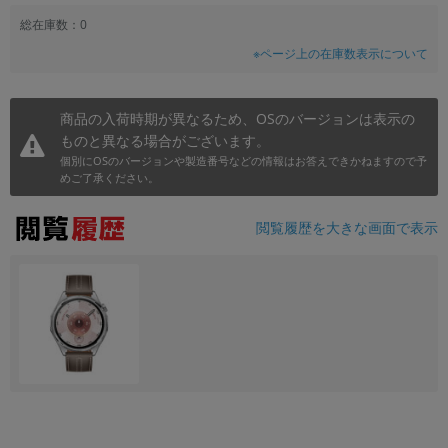
~
総在庫数：0
※ページ上の在庫数表示について
容量
~
商品の入荷時期が異なるため、OSのバージョンは表示の
ものと異なる場合がございます。
モニタサイズ
個別にOSのバージョンや製造番号などの情報はお答えできかねますので予
めご了承ください。
~
閲覧履歴を大きな画面で表示
価格
円 ～
円
発売日
月 から
年
月 まで
年