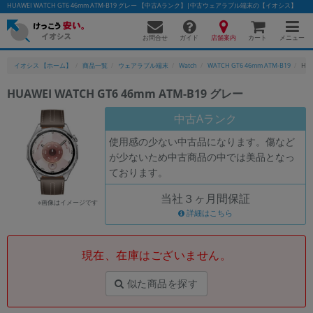
HUAWEI WATCH GT6 46mm ATM-B19 グレー 【中古Aランク】|中古ウェアラブル端末の【イオシス】
お問合せ
店舗案内
メニュー
ガイド
カート
イオシス 【ホーム】
商品一覧
ウェアラブル端末
Watch
WATCH GT6 46mm ATM-B19
HUA
HUAWEI WATCH GT6 46mm ATM-B19 グレー
かんたんパソコン検索に切り替える
中古Aランク
使用感の少ない中古品になります。傷など
が少ないため中古商品の中では美品となっ
フリーワード
ております。
除外ワード
当社３ヶ月間保証
※画像はイメージです
人気の検索ワード：
Let's note
詳細はこちら
EliteBook
MacBook
カテゴリー
現在、在庫はございません。
商品ジャンルの絞り込み
「スマートフォン」「タブレット」など
似た商品を探す
シリーズ
商品シリーズ名・ブランド名の絞り込み。