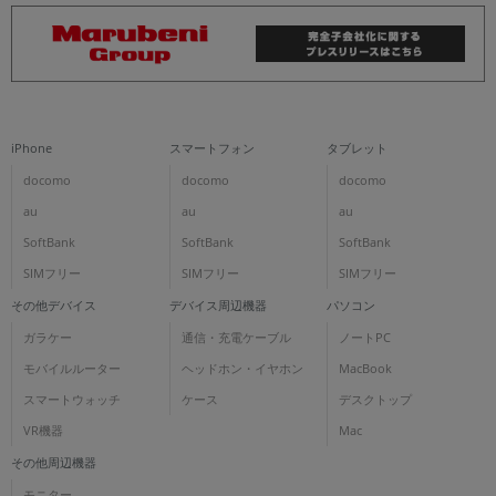
iPhone
スマートフォン
タブレット
docomo
docomo
docomo
au
au
au
SoftBank
SoftBank
SoftBank
SIMフリー
SIMフリー
SIMフリー
その他デバイス
デバイス周辺機器
パソコン
ガラケー
通信・充電ケーブル
ノートPC
モバイルルーター
ヘッドホン・イヤホン
MacBook
スマートウォッチ
ケース
デスクトップ
VR機器
Mac
その他周辺機器
モニター