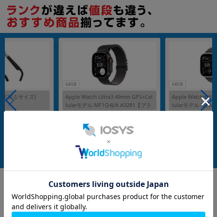
各項目のチェックボックスは「or検索」となります。
ただし機能別のみ「and検索」となります。
64GB
64GB
X1112 (Lサイズ)
Apple Watch Ultra3 49mm GPS+Cel
Apple Watch Ultr
lularモデル MF1Q4J/A A3281【ブラ
lularモデル MEWH
ックチタニウムケース/ブラックチタ
ュラルチタニウム
メーカー：Apple
メーカー：Apple
ニウムミラネーゼループ(M)】
ルーオーシャンバ
発売日：2025/09
発売日：2025/09
付属品: 箱/C-Cケーブル/ノーズパッド（S/M/L）/保護ケース/レンズフレーム（度数なし）/マニュアル
付属品: ブラックチタニウムミラネーゼループ(M)
在庫数：1
在庫数：1
中古Cランク
中古Bランク
66,800
99,800
(税込)
(税込)
円
円
Google
レビュー