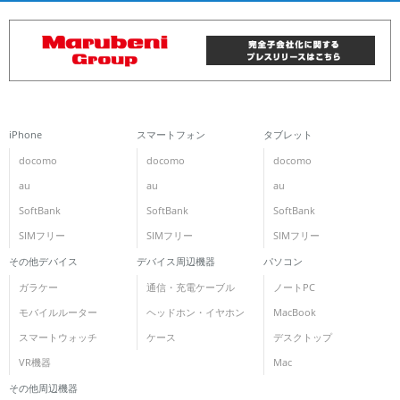
iPhone
スマートフォン
タブレット
docomo
docomo
docomo
au
au
au
SoftBank
SoftBank
SoftBank
SIMフリー
SIMフリー
SIMフリー
その他デバイス
デバイス周辺機器
パソコン
ガラケー
通信・充電ケーブル
ノートPC
モバイルルーター
ヘッドホン・イヤホン
MacBook
スマートウォッチ
ケース
デスクトップ
VR機器
Mac
その他周辺機器