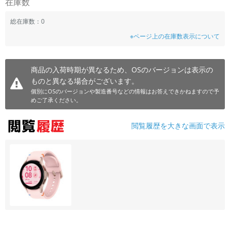
在庫数
~
総在庫数：0
※ページ上の在庫数表示について
容量
~
商品の入荷時期が異なるため、OSのバージョンは表示の
ものと異なる場合がございます。
モニタサイズ
個別にOSのバージョンや製造番号などの情報はお答えできかねますので予
~
めご了承ください。
価格
閲覧履歴を大きな画面で表示
円 ～
円
発売日
月 から
年
月 まで
年