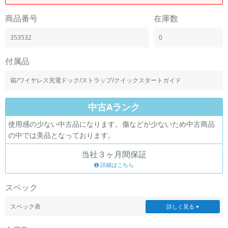
「iPhone」「Xperia」「Galaxy」など
商品番号
在庫数
メーカー
製造、販売メーカーの絞り込み
353532
0
「Apple」「SONY」「SHARP」など
機能・特徴
付属品
商品の搭載機能による絞り込み
「5G対応」「防水」「ワンセグ」など
箱/ワイヤレス充電ドック/ストラップ/クイックスタートガイド
ドライブ
中古Aランク
ドライブの絞り込み
使用感の少ない中古品になります。傷などが少ないため中古商品
ランク
の中では美品となっております。
商品状態の絞り込み
「新品」「未使用」「中古」など
当社３ヶ月間保証
CPU
詳細はこちら
CPUの絞り込み
スペック
OS
OSの絞り込み
スペック表
詳しく見る
メモリ