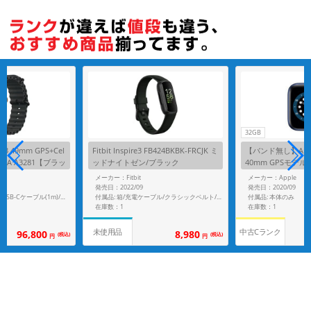
各項目のチェックボックスは「or検索」となります。
ただし機能別のみ「and検索」となります。
32GB
tra3 49mm GPS+Cel
Fitbit Inspire3 FB424BKBK-FRCJK ミ
【バンド無し】Apple 
J4J/A A3281【ブラッ
ッドナイトゼン/ブラック
40mm GPSモデル M
ス/ブラックオーシ
1【ブルーアルミ
メーカー：Fitbit
メーカー：Apple
発売日：2022/09
発売日：2020/09
付属品: 本体のみ
付属品: 磁気高速充電USB-Cケーブル(1m)/ブラックオーシャンバンド
付属品: 箱/充電ケーブル/クラシックベルト/マニュアル
在庫数：1
在庫数：1
中古Cランク
未使用品
96,800
8,980
(税込)
(税込)
円
円