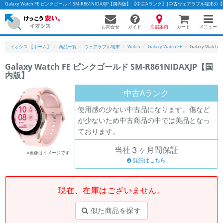
Galaxy Watch FE ピンクゴールド SM-R861NIDAXJP【国内版】 【中古Aランク】|中古ウェアラブル端末
お問合せ
店舗案内
メニュー
ガイド
カート
イオシス 【ホーム】
商品一覧
ウェアラブル端末
Watch
Galaxy Watch FE
Galaxy Watc
Galaxy Watch FE ピンクゴールド SM-R861NIDAXJP【国
内版】
かんたんパソコン検索に切り替える
中古Aランク
使用感の少ない中古品になります。傷など
フリーワード
が少ないため中古商品の中では美品となっ
ております。
除外ワード
当社３ヶ月間保証
人気の検索ワード：
Let's note
EliteBook
MacBook
※画像はイメージです
詳細はこちら
カテゴリー
商品ジャンルの絞り込み
「スマートフォン」「タブレット」など
現在、在庫はございません。
シリーズ
似た商品を探す
商品シリーズ名・ブランド名の絞り込み。