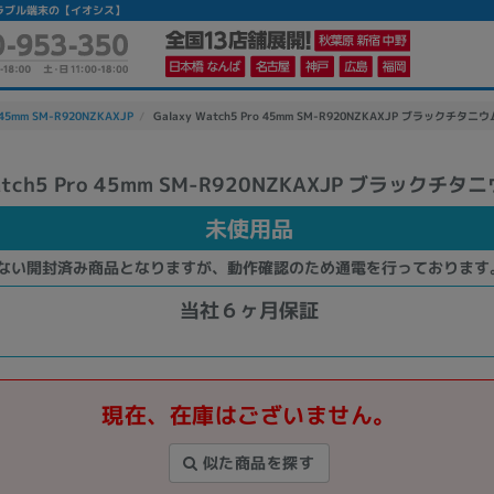
ウェアラブル端末の【イオシス】
o 45mm SM-R920NZKAXJP
Galaxy Watch5 Pro 45mm SM-R920NZKAXJP ブラックチタニウ
Watch5 Pro 45mm SM-R920NZKAXJP ブラックチタ
かんたんパソコン検索に切り替える
未使用品
ない開封済み商品となりますが、動作確認のため通電を行っております
カテゴリー
商品ジャンルの絞り込み
当社６ヶ月保証
ノートPC
デスクPC
モニター
現在、在庫はございません。
似た商品を探す
メーカー