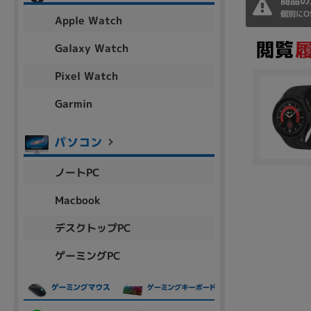
商品の
アウトレット
個別にO
Apple Watch
Galaxy Watch
Pixel Watch
OS
OSの絞り込み
Garmin
Chr
Win 11
Win 10
MacOS
Win 7
Win 8
容量
ノートPC
~
Macbook
デスクトップPC
価格
ゲーミングPC
円 ～
円