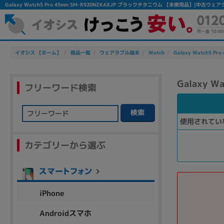
Galaxy Watch5 Pro 45mm SM-R920NZKAXJP ブラックチタニウム 【未使用品】|中古
イオシス 【ホーム】
商品一覧
ウェアラブル端末
Watch
Galaxy Watch5 Pr
Galaxy 
フリーワード検索
検索
使用されてい
フリーワード
カテゴリーから選ぶ
除外ワード
人気の検索ワード：
Let's note
EliteBook
MacBook
iPhone
Androidスマホ
シリーズ