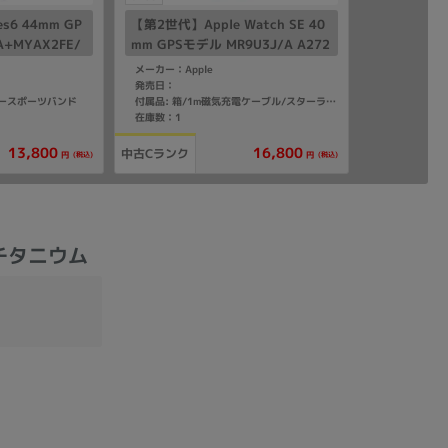
ies6 44mm GP
【第2世代】Apple Watch SE 40
A+MYAX2FE/
mm GPSモデル MR9U3J/A A272
バーアルミニウム
2【スターライトアルミニウムケ
メーカー：Apple
イビースポー
ース/スターライトスポーツバン
発売日：
ビースポーツバンド
付属品: 箱/1m磁気充電ケーブル/スターライトスポーツバンド(S/M)/マニュアル
ド】
在庫数：1
13,800
16,800
中古Cランク
(税込)
(税込)
円
円
ックチタニウム