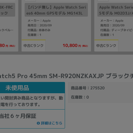
KBK-FRC
【バンド無し】Apple Watch Seri
Apple Watch Ser
ラック
es6 40mm GPSモデル MG143L
Sモデル M02D3J/
L/A A2291【ブルーアルミニウム
A A2292【シル
メーカー：Apple
メーカー：Apple
ケース】
ケース/ディープネ
発売日：2020/09
発売日：2020/09
付属品: 本体のみ
付属品: ディープネイ
付属品: 箱/充電ケーブル/クラシックベルト/マニュアル
ツバンド】
在庫数：1
在庫数：1
80
10,800
中古Cランク
中古Cランク
(税込)
(税込)
円
円
Watch5 Pro 45mm SM-R920NZKAXJP ブラ
未使用品
商品番号
：275520
在庫数
：0
ない開封済み商品となりますが、動
通電を行っております。
当社６ヶ月保証
詳細はこちら