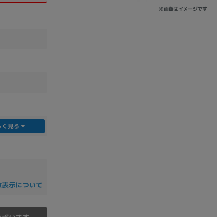
※画像はイメージです
sonic
FUJITSU
Lenovo
DVD-ROM
DVD±RW
しく見る
数表示について
Ryzen 7
Ryzen 5
Core i9