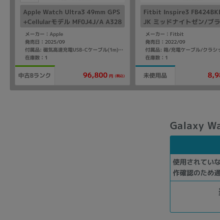
Apple Watch Ultra3 49mm GPS
Fitbit Inspire3 FB424B
+Cellularモデル MF0J4J/A A328
JK ミッドナイトゼン/ブ
1【ブラックチタニウムケース/ブ
メーカー：Apple
メーカー：Fitbit
ラックオーシャンバンド】
発売日：2025/09
発売日：2022/09
付属品: 磁気高速充電USB-Cケーブル(1m)/ブラックオーシャンバンド
在庫数：1
在庫数：1
96,800
8,9
中古Bランク
未使用品
(税込)
円
Galaxy 
使用されてい
作確認のため