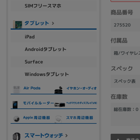
SIMフリースマホ
商品シリーズ名・ブランド名の絞り込み。
商品番号
Let's note
dynabook
Thinkpad
LAVIE
FMV
275520
macbook
Inspiron
aspire
iPad
付属品
Androidタブレット
箱/ワイヤレ
機能・特徴
Surface
商品の搭載機能による絞り込み
スペック
Windowsタブレット
Webカメラ内蔵
スペック表
在庫数
総在庫数：0
ランク
商品状態の絞り込み
新品/未使用
Aランク
Bラ
未使用
中古
新品