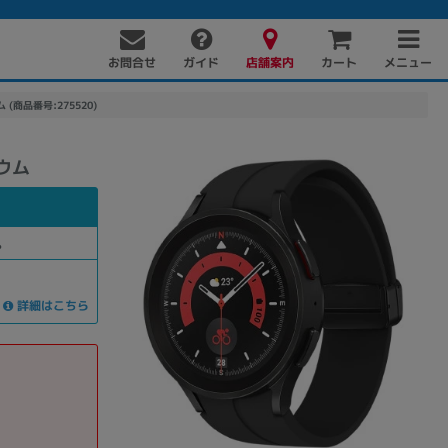
お問合せ
店舗案内
メニュー
ガイド
カート
ム (商品番号:275520)
ニウム
。
詳細はこちら
PC周辺機器
PCパーツ
ソフト