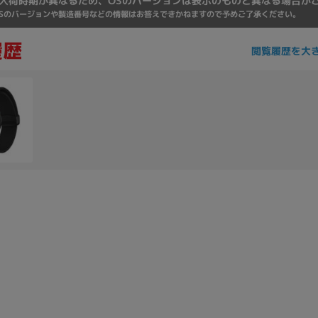
入荷時期が異なるため、OSのバージョンは表示のものと異なる場合が
Core i7
Core i5
Core i3
そ
Sのバージョンや製造番号などの情報はお答えできかねますので予めご了承ください。
閲覧履歴を大
メモリ
~
omeOS
その他
モニタサイズ
~
発売日
月
年
月
年