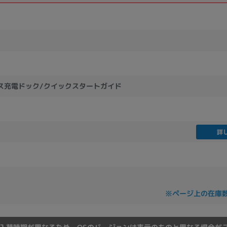
製造、販売メーカーの絞り込み
Pana
TOSHIBA
Apple
SONY
VAIO
Asus
HP
ス充電ドック/クイックスタートガイド
ドライブ
ドライブの絞り込み
DVD-マルチ
BD-ROM
BD−R
詳
DVDスーパーマルチ
その他
CPU
※ページ上の在庫
CPUの絞り込み
Apple M1
Apple M2
ンク
Cランク
Ryzen 9