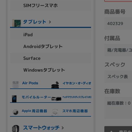
SIMフリースマホ
商品シリーズ名・ブランド名の絞り込み。
商品番号
Let's note
dynabook
Thinkpad
LAVIE
FMV
402329
macbook
Inspiron
aspire
iPad
付属品
Androidタブレット
箱/充電器/
機能・特徴
Surface
商品の搭載機能による絞り込み
スペック
Windowsタブレット
Webカメラ内蔵
スペック表
在庫数
総在庫数：0
ランク
商品状態の絞り込み
新品/未使用
Aランク
Bラ
未使用
中古
新品