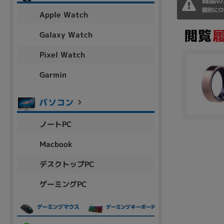
商品の
アウトレット
個別にO
Apple Watch
Galaxy Watch
Pixel Watch
OS
OSの絞り込み
Garmin
Chr
Win 11
Win 10
MacOS
Win 7
Win 8
容量
ノートPC
~
Macbook
デスクトップPC
価格
ゲーミングPC
円 ～
円