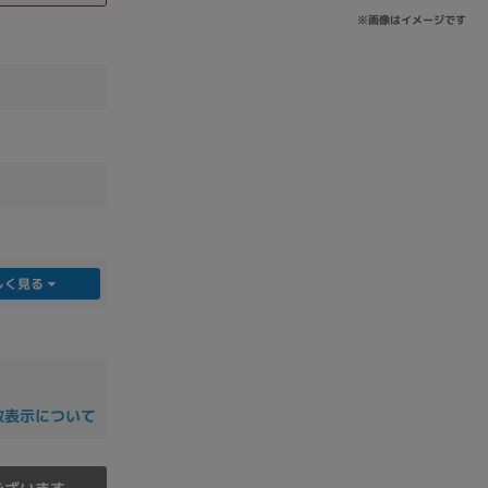
※画像はイメージです
sonic
FUJITSU
Lenovo
DVD-ROM
DVD±RW
しく見る
数表示について
Ryzen 7
Ryzen 5
Core i9