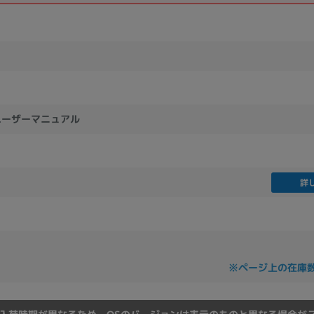
製造、販売メーカーの絞り込み
Pana
TOSHIBA
Apple
SONY
VAIO
Asus
HP
ユーザーマニュアル
ドライブ
ドライブの絞り込み
DVD-マルチ
BD-ROM
BD−R
詳
DVDスーパーマルチ
その他
CPU
※ページ上の在庫
CPUの絞り込み
Apple M1
Apple M2
ンク
Cランク
Ryzen 9