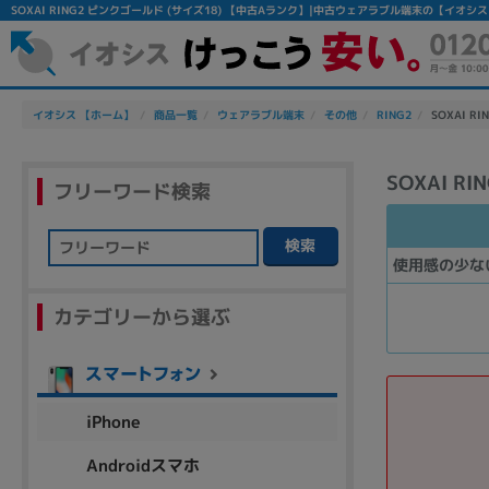
SOXAI RING2 ピンクゴールド (サイズ18) 【中古Aランク】|中古ウェアラブル端末の【イオシ
イオシス 【ホーム】
商品一覧
ウェアラブル端末
その他
RING2
SOXAI R
SOXAI R
フリーワード検索
検索
使用感の少な
フリーワード
カテゴリーから選ぶ
除外ワード
人気の検索ワード：
Let's note
EliteBook
MacBook
iPhone
Androidスマホ
シリーズ