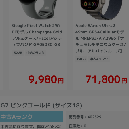
Google Pixel Watch2 Wi-
Apple Watch Ultra2
Fiモデル Champagne Gold
49mm GPS+Cellularモデ
アルミケース/Hazelアクテ
ル MREP3J/A A2986【ナ
ィブバンド GA05030-GB
チュラルチタニウムケース/
ブルーアルパインループ】
32GB
中古Cランク
64GB
中古Aランク
71,800
9,980
円
円
円
ING2 ピンクゴールド (サイズ18)
中古Aランク
商品番号
：402329
在庫数
：0
い中古品になります。傷などが少な