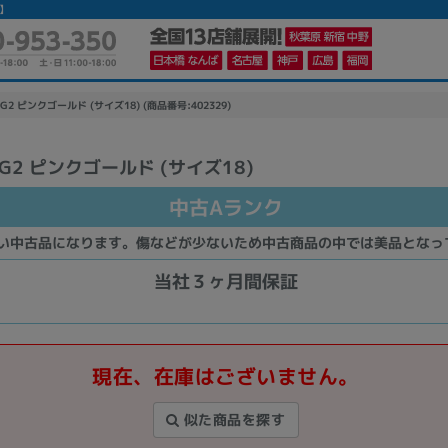
ス】
ING2 ピンクゴールド (サイズ18) (商品番号:402329)
ING2 ピンクゴールド (サイズ18)
かんたんパソコン検索に切り替える
中古Aランク
い中古品になります。傷などが少ないため中古商品の中では美品となっ
カテゴリー
商品ジャンルの絞り込み
当社３ヶ月間保証
ノートPC
デスクPC
モニター
現在、在庫はございません。
似た商品を探す
メーカー