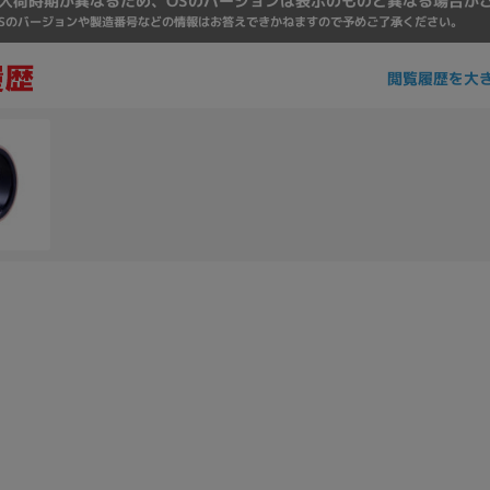
入荷時期が異なるため、OSのバージョンは表示のものと異なる場合が
Core i7
Core i5
Core i3
そ
Sのバージョンや製造番号などの情報はお答えできかねますので予めご了承ください。
閲覧履歴を大
メモリ
~
omeOS
その他
モニタサイズ
~
発売日
月
年
月
年