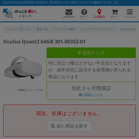
Oculus Quest2 64GB 301-00352-01 【中古Bランク】|中古ウェアラブル端末の【イオシス】
お問合せ
店舗案内
メニュー
ガイド
カート
イオシス 【ホーム】
商品一覧
ウェアラブル端末
ヘッドマウントディスプレイ
Oculus Quest2
Oculus Quest2 64GB 301-00352-01
かんたんパソコン検索に切り替える
中古Bランク
特に目立つ傷などがない中古品となります
が、経年劣化に該当する使用感が見られる
フリーワード
商品になります。
除外ワード
当社３ヶ月間保証
※画像はイメージです
人気の検索ワード：
Let's note
詳細はこちら
EliteBook
MacBook
カテゴリー
現在、在庫はございません。
商品ジャンルの絞り込み
「スマートフォン」「タブレット」など
似た商品を探す
シリーズ
商品シリーズ名・ブランド名の絞り込み。