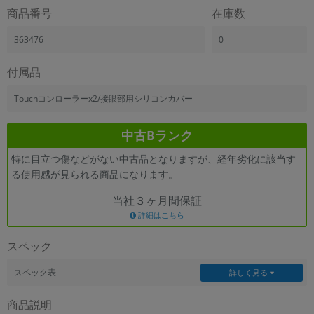
「iPhone」「Xperia」「Galaxy」など
商品番号
在庫数
メーカー
363476
0
製造、販売メーカーの絞り込み
「Apple」「SONY」「SHARP」など
付属品
機能・特徴
商品の搭載機能による絞り込み
Touchコンローラーx2/接眼部用シリコンカバー
「5G対応」「防水」「ワンセグ」など
ドライブ
中古Bランク
ドライブの絞り込み
特に目立つ傷などがない中古品となりますが、経年劣化に該当す
ランク
る使用感が見られる商品になります。
商品状態の絞り込み
「新品」「未使用」「中古」など
当社３ヶ月間保証
詳細はこちら
CPU
CPUの絞り込み
スペック
OS
スペック表
詳しく見る
OSの絞り込み
商品説明
メモリ