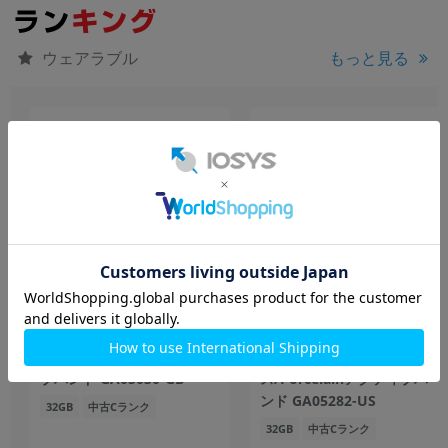
もっと見る
ウェアラブル
Google Pixel Watch2 Wi-Fi
Google Pixel Watch3
モデル Champagne Goldア
41mm LTEモデル Polished
ルミケース/Hazelアクティ
Silverアルミケー
ブバンド GA05030-GB
ス/Porcelainアクティブバ
ンド GA05282-US
32GB
中古Cランク
32GB
中古Cランク