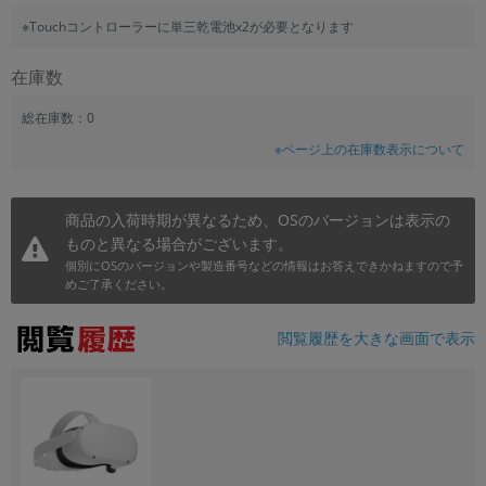
~
※Touchコントローラーに単三乾電池x2が必要となります
在庫数
容量
~
総在庫数：0
※ページ上の在庫数表示について
モニタサイズ
~
商品の入荷時期が異なるため、OSのバージョンは表示の
ものと異なる場合がございます。
価格
個別にOSのバージョンや製造番号などの情報はお答えできかねますので予
めご了承ください。
円 ～
円
閲覧履歴を大きな画面で表示
発売日
月 から
年
月 まで
年