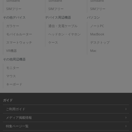
SoftBank
SoftBank
SoftBank
SIMフリー
SIMフリー
SIMフリー
その他デバイス
デバイス周辺機器
パソコン
ガラケー
通信・充電ケーブル
ノートPC
モバイルルーター
ヘッドホン・イヤホン
MacBook
スマートウォッチ
ケース
デスクトップ
VR機器
Mac
その他周辺機器
モニター
マウス
キーボード
ガイド
ご利用ガイド
メディア掲載情報
特集ページ一覧