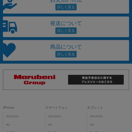
発送について
商品について
iPhone
スマートフォン
タブレット
docomo
docomo
docomo
au
au
au