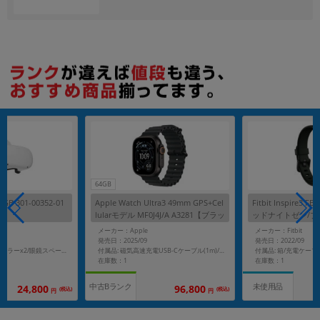
各項目のチェックボックスは「or検索」となります。
ただし機能別のみ「and検索」となります。
64GB
4GB 301-00352-01
Apple Watch Ultra3 49mm GPS+Cel
Fitbit Inspire3 F
lularモデル MF0J4J/A A3281【ブラッ
ッドナイトゼン/ブ
クチタニウムケース/ブラックオーシ
R
メーカー：Apple
メーカー：Fitbit
ャンバンド】
発売日：2025/09
発売日：2022/09
付属品: Touchコンローラーx2/眼鏡スペーサー
付属品: 磁気高速充電USB-Cケーブル(1m)/ブラックオーシャンバンド
在庫数：1
在庫数：1
中古Bランク
未使用品
24,800
96,800
(税込)
(税込)
円
円