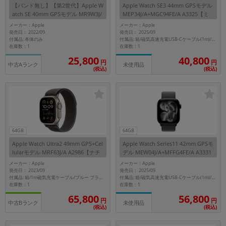
【バンド無し】【第2世代】Apple W
Apple Watch SE3 44mm GPSモデル
atch SE 40mm GPSモデル MR9W3J/
MEP34J/A+MGC94FE/A A3325【ミ
A A2722【スターライトアルミニウ
ッドナイトアルミニウムケース/ブル
メーカー：Apple
メーカー：Apple
ムケース】
ーリボンNikeスポーツバンド(S/M)】
発売日： 2022/09
発売日： 2025/09
付属品: 本体のみ
付属品: 箱/磁気高速充電USB-Cケーブル(1m)/ブルーリボンNikeスポーツバンド(S/M)/マニュアル
在庫数：1
在庫数：1
25,800
40,800
円
円
中古Aランク
未使用品
(税込)
(税込)
64GB
64GB
Apple Watch Ultra2 49mm GPS+Cel
Apple Watch Series11 42mm GPSモ
lularモデル MRF63J/A A2986【ナチ
デル MEW04J/A+MFFG4FE/A A3331
ュラルチタニウムケース/ブルー ブ
【ジェットブラックアルミニウムケ
メーカー：Apple
メーカー：Apple
ラックトレイルループ(M/L)】
ース/ダークグレイスポーツループ】
発売日： 2023/09
発売日： 2025/09
付属品: 箱/1m磁気充電ケーブル/ブルー ブラックトレイルループ(M/L)/マニュアル
付属品: 箱/磁気高速充電USB-Cケーブル(1m)/ダークグレイスポーツループ/マニュアル
在庫数：1
在庫数：1
65,800
56,800
円
円
中古Bランク
未使用品
(税込)
(税込)