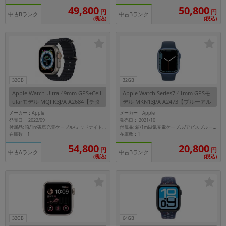
49,800
50,800
円
円
中古Bランク
中古Bランク
(税込)
(税込)
32GB
32GB
Apple Watch Ultra 49mm GPS+Cell
Apple Watch Series7 41mm GPSモ
ularモデル MQFK3J/A A2684【チタ
デル MKN13J/A A2473【ブルーアル
ニウムケース/ミッドナイトオーシャ
ミニウムケース/アビスブルースポー
メーカー：Apple
メーカー：Apple
ンバンド】
ツバンド】
発売日： 2022/09
発売日： 2021/10
付属品: 箱/1m磁気充電ケーブル/ミッドナイトオーシャンバンド/マニュアル
付属品: 箱/1m磁気充電ケーブル/アビスブルースポーツバンド/マニュアル
在庫数：1
在庫数：1
54,800
20,800
円
円
中古Aランク
中古Bランク
(税込)
(税込)
32GB
64GB