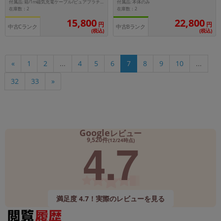
ド】
付属品: 本体のみ
付属品: 箱/1m磁気充電ケーブル/ピュアプラチナムブラックNikeスポーツバンド/マニュアル
在庫数：2
在庫数：2
15,800
22,800
円
円
中古Cランク
中古Bランク
(税込)
(税込)
«
1
2
...
4
5
6
7
8
9
10
...
32
33
»
Google
レビュー
4.7
9,520件
(12/24時点)
満足度 4.7！実際のレビューを見る