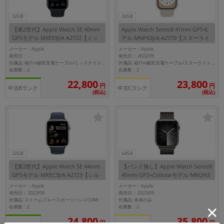
32GB
32GB
【第2世代】Apple Watch SE 40mm
Apple Watch Series8 41mm GPSモ
GPSモデル MXE93J/A A2722【ミッ
デル MNP63J/A A2770【スターライ
ドナイトアルミニウムケース/ミッド
トアルミニウムケース/スターライト
メーカー：Apple
メーカー：Apple
ナイトスポーツバンド】
スポーツバンド】
発売日：
発売日： 2022/09
-
付属品: 箱/1m磁気充電ケーブル/ミッドナイトスポーツバンド(M/L)/マニュアル
付属品: 箱/1m磁気充電ケーブル/スターライトスポーツバンド/マニュアル
在庫数：2
在庫数：2
22,800
23,800
円
円
中古Bランク
中古Cランク
(税込)
(税込)
32GB
64GB
【第2世代】Apple Watch SE 44mm
【バンド無し】Apple Watch Series9
GPSモデル MREC3J/A A2723【シル
45mm GPS+Cellularモデル MRQN3
バーアルミニウムケース/ストームブ
J/A A2984【グラファイトステンレス
メーカー：Apple
メーカー：Apple
ルースポーツバンド】
スチールケース】
発売日： 2022/09
発売日： 2023/09
付属品: ストームブルースポーツバンド(S/M)
付属品: 本体のみ
在庫数：2
在庫数：2
24,800
35,800
円
円