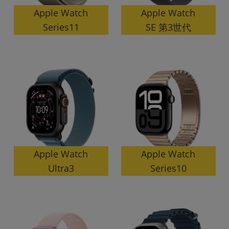
「iPhone」「Xperia」「Galaxy」など
Apple Watch
Apple Watch
メーカー
SE 第3世代
Series11
製造、販売メーカーの絞り込み
「Apple」「SONY」「SHARP」など
機能・特徴
商品の搭載機能による絞り込み
「5G対応」「防水」「ワンセグ」など
ドライブ
ドライブの絞り込み
ランク
商品状態の絞り込み
「新品」「未使用」「中古」など
Apple Watch
Apple Watch
CPU
Series10
Ultra3
CPUの絞り込み
OS
OSの絞り込み
メモリ