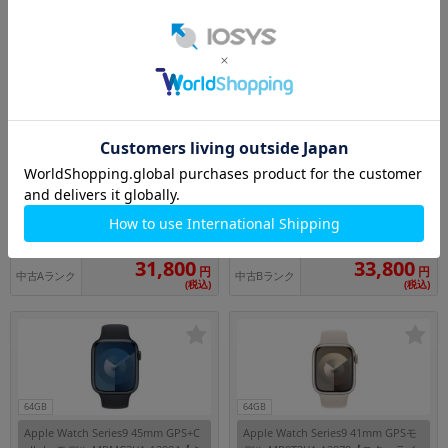
中古Bランク
中古Cランク
(税込)
(税込)
64GB
64GB
Apple Watch SE3 40mm GPSモデル
Apple Watch SE3 44mm GPSモデル
MEHX4J/A+MGA84FE/A A3324【ミ
MEHN4J/A A3325【ミッドナイトア
ッドナイトアルミニウムケース/ブル
ルミニウムケース/ミッドナイトスポ
メーカー：Apple
メーカー：Apple
ーリボンNikeスポーツバンド 】
ーツバンド(S/M)】
発売日： 2025/09
発売日： 2025/09
付属品: 箱/磁気高速充電USB-Cケーブル(1m)/ブルーリボンNikeスポーツバンド(M/L)/マニュアル
付属品: 箱/磁気高速充電USB-Cケーブル(1m)/ミッドナイトスポーツバンド(S/M)/マニュアル
在庫数：1
在庫数：1
31,800
33,800
円
円
中古Aランク
中古Bランク
(税込)
(税込)
64GB
64GB
Apple Watch Series9 45mm GPS+C
Apple Watch Series9 41mm GPSモ