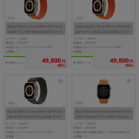
32GB
32GB
Apple Watch Ultra 49mm GPS+Cell
Apple Watch Ultra 49mm GPS+Cell
ularモデル MNHH3J/A A2684【チタ
ularモデル MQFL3J/A A2684【チタ
ニウムケース/オレンジアルパインル
ニウムケース/オレンジアルパインル
メーカー：Apple
メーカー：Apple
ープ】
ープ(M)】
発売日： 2022/09
発売日： 2022/09
付属品: オレンジアルパインループ(S)
付属品: オレンジアルパインループ(M)
在庫数：1
在庫数：1
49,800
49,800
円
円
中古Bランク
中古Bランク
(税込)
(税込)
32GB
32GB
Apple Watch Ultra 49mm GPS+Cell
Apple Watch Hermes Series8 41mm
ularモデル MQFP3J/A A2684【チタ
GPS+Cellularモデル MNN13J/A A27
ニウムケース/グリーンアルパインル
73【シルバーステンレススチールケ
メーカー：Apple
メーカー：Apple
ープ】
ース/Hermesスポーツバンド】
発売日： 2022/09
発売日： 2022/09
付属品: グリーンアルパインループ(L)
付属品: 箱/1m磁気充電ケーブル/Hermesスポーツバンド/マニュアル
在庫数：1
在庫数：1