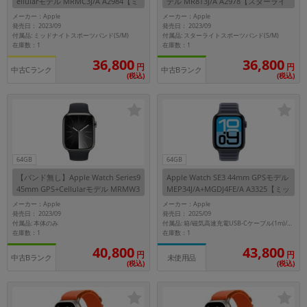
ellularモデル MRMC3J/A A2984【ミ
デル MR8T3J/A A2978【スターライ
ッドナイトアルミニウムケース/ミッ
トアルミニウムケース/スターライト
メーカー：Apple
メーカー：Apple
ドナイトスポーツバンド】
スポーツバンド】
発売日： 2023/09
発売日： 2023/09
付属品: ミッドナイトスポーツバンド(S/M)
付属品: スターライトスポーツバンド(S/M)
在庫数：1
在庫数：1
36,800
36,800
円
円
中古Cランク
中古Bランク
(税込)
(税込)
64GB
64GB
【バンド無し】Apple Watch Series9
Apple Watch SE3 44mm GPSモデル
45mm GPS+Cellularモデル MRMW3
MEP34J/A+MGDJ4FE/A A3325【ミッ
J/A A2984【グラファイトステンレス
ドナイトアルミニウムケース/ネイビ
メーカー：Apple
メーカー：Apple
スチールケース】
ーマグネティックリンク(M/L)】
発売日： 2023/09
発売日： 2025/09
付属品: 本体のみ
付属品: 箱/磁気高速充電USB-Cケーブル(1m)/ネイビーマグネティックリンク(M/L)/マニュアル
在庫数：1
在庫数：1
40,800
43,800
円
円
中古Bランク
未使用品
(税込)
(税込)