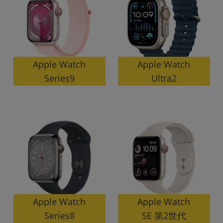
~
容量
~
Apple Watch
Apple Watch
Series9
Ultra2
モニタサイズ
~
価格
円 ～
円
発売日
月 から
年
Apple Watch
Apple Watch
SE 第2世代
Series8
月 まで
年