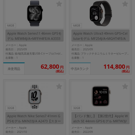
64GB
64GB
Apple Watch Series11 46mm GPSモ
Apple Watch Ultra3 49mm GPS+Cel
デル MEW84J/A+MFFH4FE/A A3333
lularモデル MF254J/A+MGHT4FE/A
【ジェットブラックアルミニウムケ
A3281【ブラックチタニウムケース/
メーカー：Apple
メーカー：Apple
ース/アンカーブルースポーツルー
ブラックチタニウムミラネーゼルー
発売日： 2025/09
発売日： 2025/09
プ】
プ(M)】
付属品: 箱/磁気高速充電USB-Cケーブル(1m)/アンカーブルースポーツループ/マニュアル
付属品: ブラックチタニウムミラネーゼループ(M)
在庫数：1
在庫数：1
114,800
62,800
円
円
未使用品
中古Aランク
(税込)
(税込)
32GB
32GB
Apple Watch Nike Series7 41mm G
【バンド無し】【第2世代】Apple W
PSモデル MKN33J/A A2473【スター
atch SE 44mm GPSモデル MRTW3J/
ライトアルミニウムケース/ピュアプ
A A2723【スターライトアルミニウ
メーカー：Apple
メーカー：Apple
ラチナム ブラックNikeスポーツバン
ムケース】
発売日： 2021/10
発売日： 2022/09