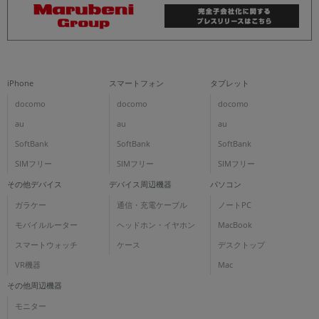
iPhone
スマートフォン
タブレット
docomo
docomo
docomo
au
au
au
SoftBank
SoftBank
SoftBank
SIMフリー
SIMフリー
SIMフリー
その他デバイス
デバイス周辺機器
パソコン
ガラケー
通信・充電ケーブル
ノートPC
モバイルルーター
ヘッドホン・イヤホン
MacBook
スマートウォッチ
ケース
デスクトップ
VR機器
Mac
その他周辺機器
モニター