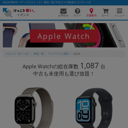
Apple Watch（アップルウォッチ）商品一覧│中古スマホ販売の【イオシス】
お問合せ
店舗案内
メニュー
ガイド
カート
Apple Watch
かんたんパソコン検索に切り替える
イオシス 【ホーム】
商品一覧
ウェアラブル端末
Apple
1,087
フリーワード
Apple Watchの総在庫数
台
中古も未使用も選び放題！
除外ワード
人気の検索ワード：
Let's note
EliteBook
MacBook
カテゴリー
商品ジャンルの絞り込み
「スマートフォン」「タブレット」など
シリーズ
商品シリーズ名・ブランド名の絞り込み。