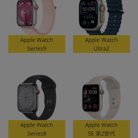
~
容量
~
Apple Watch
Apple Watch
Series9
Ultra2
モニタサイズ
~
価格
円 ～
円
発売日
月 から
年
Apple Watch
Apple Watch
SE 第2世代
Series8
月 まで
年