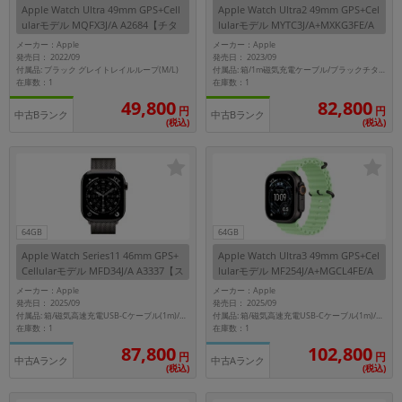
Apple Watch Ultra 49mm GPS+Cell
Apple Watch Ultra2 49mm GPS+Cel
ularモデル MQFX3J/A A2684【チタ
lularモデル MYTC3J/A+MXKG3FE/A
ニウムケース/ブラック グレイトレ
A2986【ブラックチタニウムケース/
メーカー：Apple
メーカー：Apple
イルループ(M/L)】
ブラックチタニウムミラネーゼルー
発売日： 2022/09
発売日： 2023/09
プ(M)】
付属品: ブラック グレイトレイルループ(M/L)
付属品: 箱/1m磁気充電ケーブル/ブラックチタニウムミラネーゼループ(M)/マニュアル
在庫数：1
在庫数：1
49,800
82,800
円
円
中古Bランク
中古Bランク
(税込)
(税込)
64GB
64GB
Apple Watch Series11 46mm GPS+
Apple Watch Ultra3 49mm GPS+Cel
Cellularモデル MFD34J/A A3337【ス
lularモデル MF254J/A+MGCL4FE/A
レートチタニウムケース/スレートミ
A3281【ブラックチタニウムケース/
メーカー：Apple
メーカー：Apple
ラネーゼループ（S/M）】
ネオングリーンオーシャンバンド】
発売日： 2025/09
発売日： 2025/09
付属品: 箱/磁気高速充電USB-Cケーブル(1m)/スレートミラネーゼループ（S/M）/マニュアル
付属品: 箱/磁気高速充電USB-Cケーブル(1m)/ネオングリーオーシャンバンド/マニュアル
在庫数：1
在庫数：1
102,800
87,800
円
円
中古Aランク
中古Aランク
(税込)
(税込)