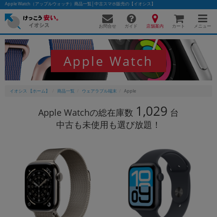
Apple Watch（アップルウォッチ）商品一覧│中古スマホ販売の【イオシス】
お問合せ
店舗案内
メニュー
ガイド
カート
Apple Watch
かんたんパソコン検索に切り替える
イオシス 【ホーム】
商品一覧
ウェアラブル端末
Apple
1,029
フリーワード
Apple Watchの総在庫数
台
中古も未使用も選び放題！
除外ワード
人気の検索ワード：
Let's note
EliteBook
MacBook
カテゴリー
商品ジャンルの絞り込み
「スマートフォン」「タブレット」など
シリーズ
商品シリーズ名・ブランド名の絞り込み。