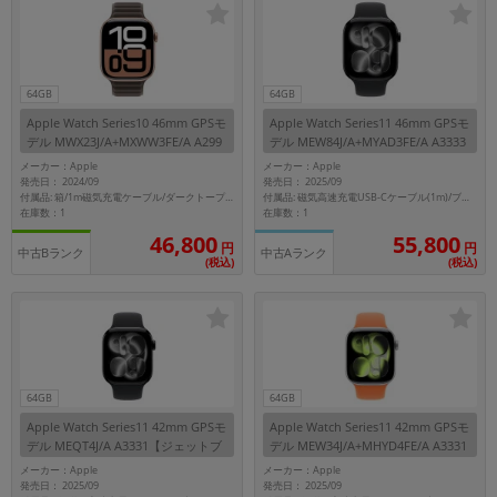
64GB
64GB
Apple Watch Series10 46mm GPSモ
Apple Watch Series11 46mm GPSモ
デル MWX23J/A+MXWW3FE/A A299
デル MEW84J/A+MYAD3FE/A A3333
9【ローズゴールドアルミニウムケ
【ジェットブラックアルミニウムケ
メーカー：Apple
メーカー：Apple
ース/ダークトープマグネティックリ
ース/ブラックソロループ(サイズ6)】
発売日： 2024/09
発売日： 2025/09
ンク】
付属品: 箱/1m磁気充電ケーブル/ダークトープマグネティックリンク(S/M)/マニュアル
付属品: 磁気高速充電USB-Cケーブル(1m)/ブラックソロループ(サイズ6)
在庫数：1
在庫数：1
46,800
55,800
円
円
中古Bランク
中古Aランク
(税込)
(税込)
64GB
64GB
Apple Watch Series11 42mm GPSモ
Apple Watch Series11 42mm GPSモ
デル MEQT4J/A A3331【ジェットブ
デル MEW34J/A+MHYD4FE/A A3331
ラックアルミニウムケース/ブラック
【シルバーアルミニウムケース/クレ
メーカー：Apple
メーカー：Apple
スポーツバンド(S/M)】
メンタインスポーツバンド(S/M)】
発売日： 2025/09
発売日： 2025/09