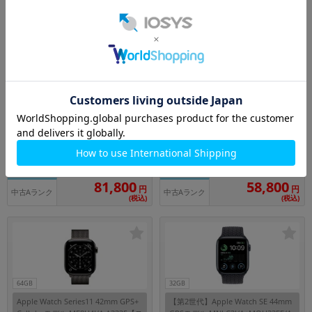
中古Aランク
中古Aランク
(税込)
(税込)
64GB
64GB
【バンド無し】Apple Watch Series1
【バンド無し】Apple Watch Series1
1 46mm GPS+Cellularモデル MFD6
1 42mm GPS+Cellularモデル MF854
4J/A A3337【ゴールドチタニウムケ
J/A A3335【ジェットブラックアルミ
メーカー：Apple
メーカー：Apple
ース】
ニウムケース】
発売日： 2025/09
発売日： 2025/09
付属品: 本体のみ
付属品: 本体のみ
在庫数：1
在庫数：1
81,800
58,800
円
円
中古Aランク
中古Aランク
(税込)
(税込)
64GB
32GB
Apple Watch Series11 42mm GPS+
【第2世代】Apple Watch SE 44mm