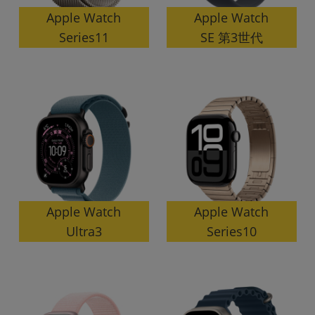
「iPhone」「Xperia」「Galaxy」など
Apple Watch
Apple Watch
メーカー
SE 第3世代
Series11
製造、販売メーカーの絞り込み
「Apple」「SONY」「SHARP」など
機能・特徴
商品の搭載機能による絞り込み
「5G対応」「防水」「ワンセグ」など
ドライブ
ドライブの絞り込み
ランク
商品状態の絞り込み
「新品」「未使用」「中古」など
Apple Watch
Apple Watch
CPU
Series10
Ultra3
CPUの絞り込み
OS
OSの絞り込み
メモリ