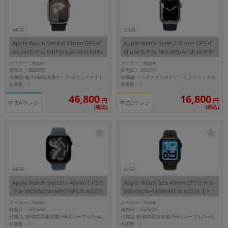
64GB
32GB
Apple Watch Series9 41mm GPS+C
Apple Watch Series7 41mm GPS+C
ellularモデル MRPW3J/A+MT533FE/
ellularモデル MKLW3J/A+ML863FE/
A A2982【スターライトアルミニウ
A A2476【スターライトアルミニウ
メーカー：Apple
メーカー：Apple
ムケース/ミッドナイトスポーツルー
ムケース/ミッドナイトネイビー ミ
発売日： 2023/09
発売日： 2021/10
プ】
スティックネイビーNikeスポーツバ
付属品: 箱/1m磁気充電ケーブル/ミッドナイトスポーツループ/マニュアル
付属品: ミッドナイトネイビー ミスティックネイビーNikeスポーツバンド
在庫数：1
在庫数：1
ンド】
46,800
16,800
円
円
中古Aランク
中古Cランク
(税込)
(税込)
64GB
64GB
Apple Watch Series11 46mm GPSモ
Apple Watch SE3 40mm GPSモデル
デル MEW84J/A+MFGY4FE/A A3333
MEHX4J/A+MG9Y4FE/A A3324【ミ
【ジェットブラックアルミニウムケ
ッドナイトアルミニウムケース/ミッ
メーカー：Apple
メーカー：Apple
ース/アンカーブルースポーツバンド
ドナイトブラックNikeスポーツバン
発売日： 2025/09
発売日： 2025/09
(M/L)】
ド(M/L)】
付属品: 箱/磁気高速充電USB-Cケーブル(1m)/アンカーブルースポーツバンド(M/L)/マニュアル
付属品: 箱/磁気高速充電USB-Cケーブル(1m)/ミッドナイトブラックNikeスポーツバンド(M/L)/マニュアル
在庫数：1
在庫数：2