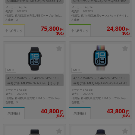
Cellularモデル MF8U4J/A A3335【ス
GPSモデル MNLC3J/A+MQH33FE/A
レートチタニウムケース/スレートミ
A2723【ミッドナイトアルミニウム
メーカー：Apple
メーカー：Apple
ラネーゼループ】
ケース/ミッドナイトブレイデッドソ
発売日： 2025/09
発売日： 2022/09
ロループ(サイズ2)】
付属品: 箱/磁気高速充電USB-Cケーブル(1m)/スレートミラネーゼループ/マニュアル
付属品: 箱/1m磁気充電ケーブル/ミッドナイトブレイデッドソロループ(サイズ2)/マニュアル
在庫数：2
在庫数：1
75,800
24,800
円
円
中古Cランク
中古Bランク
(税込)
(税込)
64GB
64GB
Apple Watch SE3 40mm GPS+Cellul
Apple Watch SE3 44mm GPS+Cellul
arモデル MEP94J/A A3326【ミッド
arモデル MEQ44J/A+MGXV4FE/A A3
ナイトアルミニウムケース/ミッドナ
328【ミッドナイトアルミニウムケ
メーカー：Apple
メーカー：Apple
イトスポーツバンド(S/M)】
ース/プライドエディションスポーツ
発売日： 2025/09
発売日： 2025/09
ループ】
付属品: 箱/磁気高速充電USB-Cケーブル(1m)/ミッドナイトスポーツバンド(S/M)/マニュアル
付属品: 箱/磁気高速充電USB-Cケーブル(1m)/プライドエディションスポーツループ/マニュアル
在庫数：5
在庫数：1
40,800
43,800
円
円
未使用品
未使用品
(税込)
(税込)