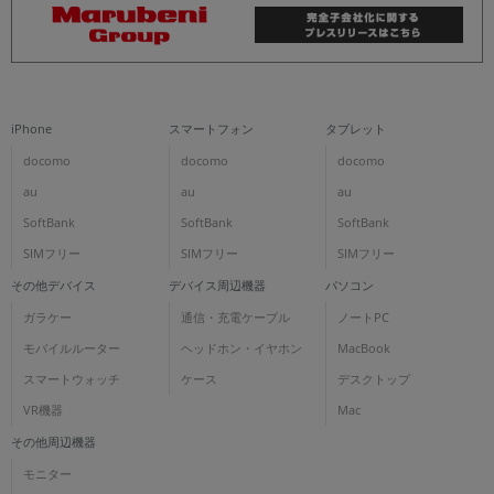
iPhone
スマートフォン
タブレット
docomo
docomo
docomo
au
au
au
SoftBank
SoftBank
SoftBank
SIMフリー
SIMフリー
SIMフリー
その他デバイス
デバイス周辺機器
パソコン
ガラケー
通信・充電ケーブル
ノートPC
モバイルルーター
ヘッドホン・イヤホン
MacBook
スマートウォッチ
ケース
デスクトップ
VR機器
Mac
その他周辺機器
モニター