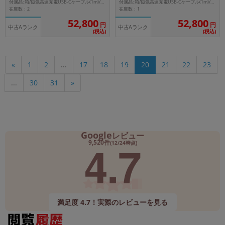
付属品: 箱/磁気高速充電USB-Cケーブル(1m)/ブラックスポーツバンド(S/M)
付属品: 箱/磁気高速充電USB-Cケーブル(1m)/ブラックスポーツバンド(S/M)
在庫数：2
在庫数：1
52,800
52,800
円
円
中古Aランク
中古Aランク
(税込)
(税込)
«
1
2
...
17
18
19
20
21
22
23
...
30
31
»
Google
レビュー
4.7
9,520件
(12/24時点)
満足度 4.7！実際のレビューを見る