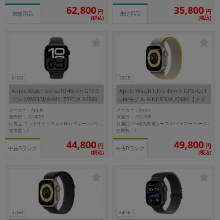
62,800
35,800
円
円
未使用品
未使用品
(税込)
(税込)
64GB
32GB
Apple Watch Series10 46mm GPSモ
Apple Watch Ultra 49mm GPS+Cell
デル MWX13J/A+MYL73FE/A A2999
ularモデル MNHK3J/A A2684【チタ
【ジェットブラックアルミニウムケ
ニウムケース/イエロー ベージュト
メーカー：Apple
メーカー：Apple
ース/ミッドナイトスカイNikeスポー
レイルループ(S/M)】
発売日： 2024/09
発売日： 2022/09
ツバンド】
付属品: ミッドナイトスカイNikeスポーツバンド(M/L)
付属品: 1m磁気充電ケーブル/イエロー ベージュトレイルループ(S/M)
在庫数：1
在庫数：1
44,800
49,800
円
円
中古Bランク
中古Bランク
(税込)
(税込)
32GB
64GB