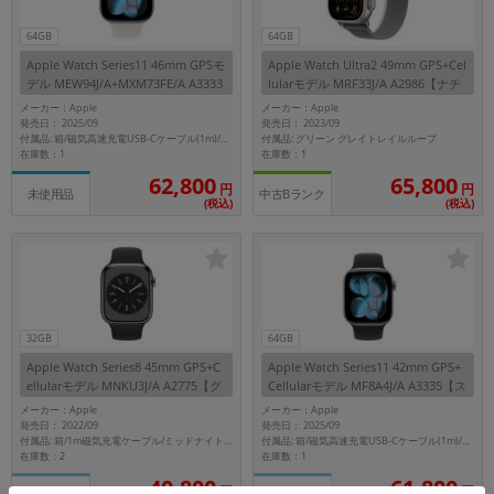
64GB
64GB
Apple Watch Series11 46mm GPSモ
Apple Watch Ultra2 49mm GPS+Cel
デル MEW94J/A+MXM73FE/A A3333
lularモデル MRF33J/A A2986【ナチ
【スペースグレイアルミニウムケー
ュラルチタニウムケース/グリーン
メーカー：Apple
メーカー：Apple
ス/スターライトスポーツバンド(M/
グレイトレイルループ】
発売日： 2025/09
発売日： 2023/09
L)】
付属品: グリーン グレイトレイルループ
付属品: 箱/磁気高速充電USB-Cケーブル(1m)/スターライトスポーツバンド(M/L)/マニュアル
在庫数：1
在庫数：1
62,800
65,800
円
円
未使用品
中古Bランク
(税込)
(税込)
32GB
64GB
Apple Watch Series8 45mm GPS+C
Apple Watch Series11 42mm GPS+
ellularモデル MNKU3J/A A2775【グ
Cellularモデル MF8A4J/A A3335【ス
ラファイトステンレススチールケー
ペースグレイアルミニウムケース/ブ
メーカー：Apple
メーカー：Apple
ス/ミッドナイトスポーツバンド】
ラックスポーツバンド(S/M)】
発売日： 2022/09
発売日： 2025/09
付属品: 箱/1m磁気充電ケーブル/ミッドナイトスポーツバンド/マニュアル
付属品: 箱/磁気高速充電USB-Cケーブル(1m)/ブラックスポーツバンド(S/M)
在庫数：2
在庫数：1
40,800
61,800
円
円