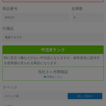
「iPhone」「Xperia」「Galaxy」など
商品番号
在庫数
メーカー
製造、販売メーカーの絞り込み
409221
0
「Apple」「SONY」「SHARP」など
機能・特徴
付属品
商品の搭載機能による絞り込み
「5G対応」「防水」「ワンセグ」など
電源アダプタ
ドライブ
中古Bランク
ドライブの絞り込み
特に目立つ傷などがない中古品となりますが、経年劣化に該当す
ランク
る使用感が見られる商品になります。
商品状態の絞り込み
「新品」「未使用」「中古」など
当社３ヶ月間保証
CPU
詳細はこちら
CPUの絞り込み
スペック
OS
OSの絞り込み
スペック表
詳しく見る
メモリ