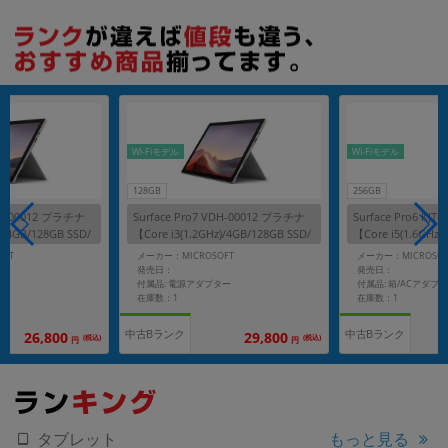
各項目のチェックボックスは「or検索」となります。
ただし機能別のみ「and検索」となります。
Wi-Fiモデル
Wi-Fiモデル
128GB
256GB
VDH-00012 プラチナ
Surface Pro7 VDH-00012 プラチナ
Surface Pro6 KJ
)/4GB/128GB SSD/
【Core i3(1.2GHz)/4GB/128GB SSD/
【Core i5(1.6GHz)
Win11Home】
Win11Home】
OFT
メーカー：MICROSOFT
メーカー：MICROSOF
発売日：
発売日：
ター
付属品: 電源アダプター
付属品: 箱/ACアダプ
在庫数：1
在庫数：1
中古Bランク
中古Bランク
26,800
29,800
(税込)
(税込)
円
円
もっと見る
タブレット