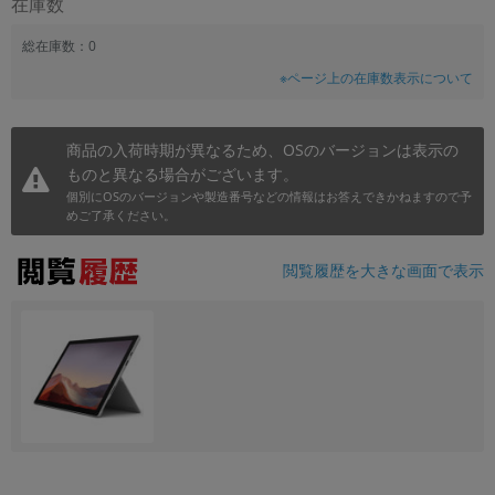
在庫数
~
総在庫数：0
※ページ上の在庫数表示について
容量
~
商品の入荷時期が異なるため、OSのバージョンは表示の
ものと異なる場合がございます。
モニタサイズ
個別にOSのバージョンや製造番号などの情報はお答えできかねますので予
~
めご了承ください。
価格
閲覧履歴を大きな画面で表示
円 ～
円
発売日
月 から
年
月 まで
年