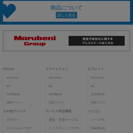
商品について
iPhone
スマートフォン
タブレット
docomo
docomo
docomo
au
au
au
SoftBank
SoftBank
SoftBank
SIMフリー
SIMフリー
SIMフリー
その他デバイス
デバイス周辺機器
パソコン
ガラケー
通信・充電ケーブル
ノートPC
モバイルルーター
ヘッドホン・イヤホン
MacBook