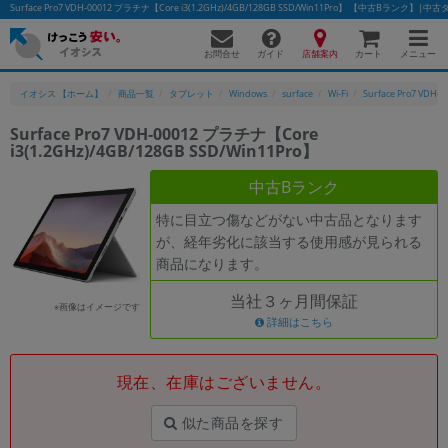
Surface Pro7 VDH-00012 プラチナ【Core i3(1.2GHz)/4GB/128GB SSD/Win11Pro】 【中古Bラ
お問合せ
店舗案内
メニュー
ガイド
カート
イオシス 【ホーム】
商品一覧
タブレット
Windows
surface
Wi-Fi
Surface Pro7 VDH-0
Surface Pro7 VDH-00012 プラチナ【Core
i3(1.2GHz)/4GB/128GB SSD/Win11Pro】
かんたんパソコン検索に切り替える
中古Bランク
特に目立つ傷などがない中古品となります
フリーワード
が、経年劣化に該当する使用感が見られる
商品になります。
除外ワード
当社３ヶ月間保証
人気の検索ワード：
Let's note
EliteBook
MacBook
※画像はイメージです
詳細はこちら
カテゴリー
商品ジャンルの絞り込み
「スマートフォン」「タブレット」など
現在、在庫はございません。
シリーズ
似た商品を探す
商品シリーズ名・ブランド名の絞り込み。