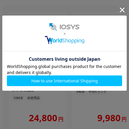
ALLDOCUBE iPlay 80 mini
Lenovo Tab M10 FHD Plus
Pro【RAM8GB/ROM128GB/
LTEモデル ZA5V0274JP
海外版 SIMフリー】【ACア
IRON GREY
ダプタ欠品】
64GB
中古Cランク
128GB
未使用品
24,800
9,980
円
円