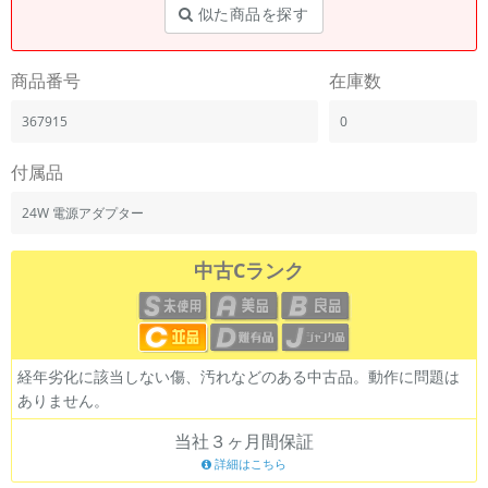
「iPhone」「Xperia」「Galaxy」など
似た商品を探す
メーカー
製造、販売メーカーの絞り込み
商品番号
在庫数
「Apple」「SONY」「SHARP」など
367915
0
機能・特徴
商品の搭載機能による絞り込み
「5G対応」「防水」「ワンセグ」など
付属品
ドライブ
24W 電源アダプター
ドライブの絞り込み
中古Cランク
ランク
商品状態の絞り込み
「新品」「未使用」「中古」など
CPU
CPUの絞り込み
経年劣化に該当しない傷、汚れなどのある中古品。動作に問題は
ありません。
OS
OSの絞り込み
当社３ヶ月間保証
詳細はこちら
メモリ