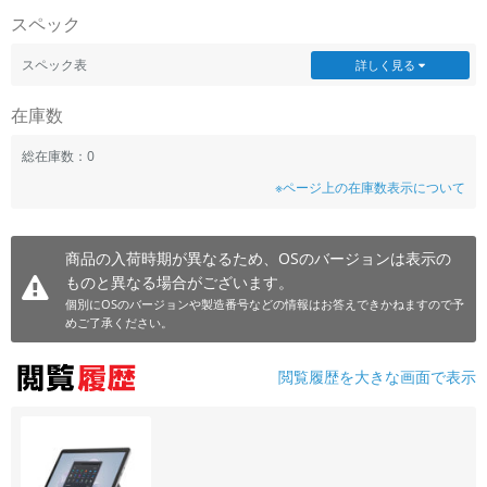
スペック
~
スペック表
詳しく見る
容量
在庫数
~
総在庫数：0
モニタサイズ
※ページ上の在庫数表示について
~
商品の入荷時期が異なるため、OSのバージョンは表示の
価格
ものと異なる場合がございます。
円 ～
円
個別にOSのバージョンや製造番号などの情報はお答えできかねますので予
めご了承ください。
閲覧履歴を大きな画面で表示
発売日
月 から
年
月 まで
年