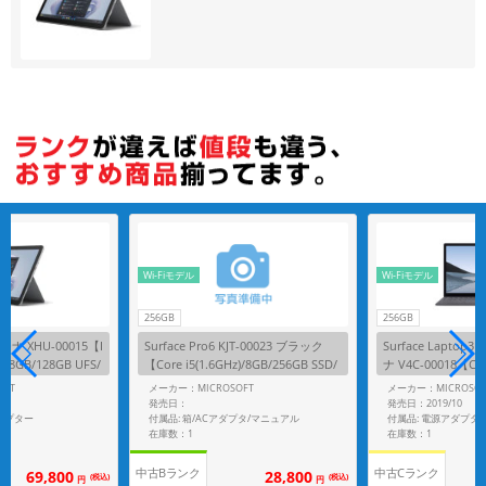
各項目のチェックボックスは「or検索」となります。
ただし機能別のみ「and検索」となります。
Wi-Fiモデル
Wi-Fiモデル
256GB
256GB
ラチナ XHU-00015【I
Surface Pro6 KJT-00023 ブラック
Surface Laptop
z)/8GB/128GB UFS/
【Core i5(1.6GHz)/8GB/256GB SSD/
ナ V4C-00018【Core
Win11Home】
B/256GB SSD/Wi
OFT
メーカー：MICROSOFT
メーカー：MICROSOF
発売日：
発売日：2019/10
アダプター
付属品: 箱/ACアダプタ/マニュアル
付属品: 電源アダプタ
在庫数：1
在庫数：1
中古Bランク
中古Cランク
69,800
28,800
(税込)
(税込)
円
円