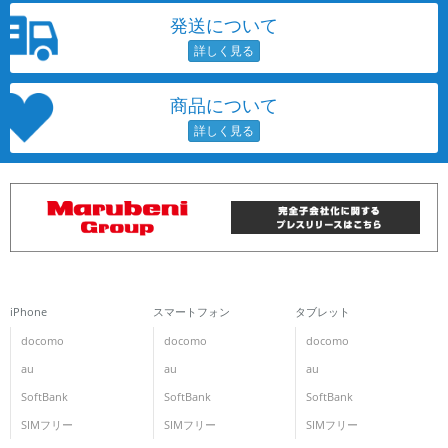
発送について
商品について
iPhone
スマートフォン
タブレット
docomo
docomo
docomo
au
au
au
SoftBank
SoftBank
SoftBank
SIMフリー
SIMフリー
SIMフリー