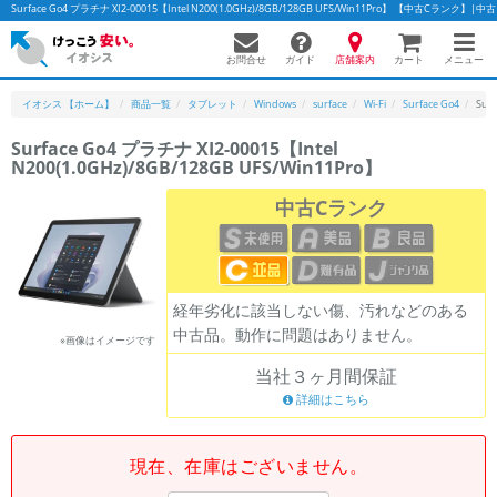
Surface Go4 プラチナ XI2-00015【Intel N200(1.0GHz)/8GB/128GB UFS/Win11Pro】 【中古C
お問合せ
店舗案内
メニュー
ガイド
カート
イオシス 【ホーム】
商品一覧
タブレット
Windows
surface
Wi-Fi
Surface Go4
Sur
Surface Go4 プラチナ XI2-00015【Intel
N200(1.0GHz)/8GB/128GB UFS/Win11Pro】
かんたんパソコン検索に切り替える
中古Cランク
フリーワード
除外ワード
経年劣化に該当しない傷、汚れなどのある
中古品。動作に問題はありません。
人気の検索ワード：
Let's note
EliteBook
MacBook
※画像はイメージです
当社３ヶ月間保証
カテゴリー
詳細はこちら
商品ジャンルの絞り込み
「スマートフォン」「タブレット」など
シリーズ
現在、在庫はございません。
商品シリーズ名・ブランド名の絞り込み。