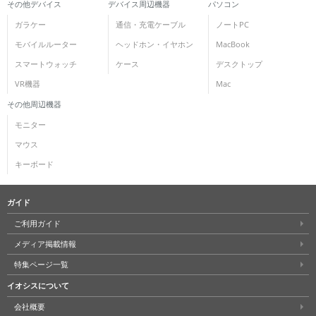
その他デバイス
デバイス周辺機器
パソコン
ガラケー
通信・充電ケーブル
ノートPC
モバイルルーター
ヘッドホン・イヤホン
MacBook
スマートウォッチ
ケース
デスクトップ
VR機器
Mac
その他周辺機器
モニター
マウス
キーボード
ガイド
ご利用ガイド
メディア掲載情報
特集ページ一覧
イオシスについて
会社概要