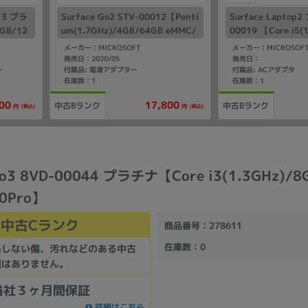
013 プラ
Surface Go2 STV-00012【Penti
Surface Laptop
8GB/12
um(1.7GHz)/4GB/64GB eMMC/
00019 【Core i5(
Win11Home】
256GB SSD/Win1
メーカー：MICROSOFT
メーカー：MICROSOF
発売日：2020/05
発売日：
ー
付属品: 電源アダプター
付属品: ACアダプタ
在庫数：1
在庫数：1
00
17,800
中古Bランク
中古Bランク
(税込)
(税込)
円
円
Go3 8VD-00044 プラチナ【Core i3(1.3GHz)/8
10Pro】
中古Cランク
商品番号
：278611
在庫数
：0
当しない傷、汚れなどのある中古
題はありません。
当社３ヶ月間保証
詳細はこちら