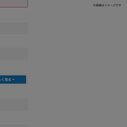
※画像はイメージです
sonic
FUJITSU
Lenovo
DVD-ROM
DVD±RW
しく見る
Ryzen 7
Ryzen 5
Core i9