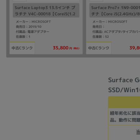
Surface Laptop3 13.5インチ プ
Surface Pro7+ 1N9-00
ラチナ V4C-00018【Corei5(1.2
チナ【Core i5(2.4GHz)/
GHz)/8GB/256GB SSD/Win11H
8GB SSD/Win11Pro】
メーカー：MICROSOFT
メーカー：MICROSOFT
ome】
発売日：2019/10
発売日：
付属品: 電源アダプター
付属品: ACアダプタ/タイプカバ
在庫数：1
在庫数：52
35,800
39,8
中古Cランク
中古Cランク
(税込)
円
Surface 
SSD/Win
経年劣化に該
品。動作に問