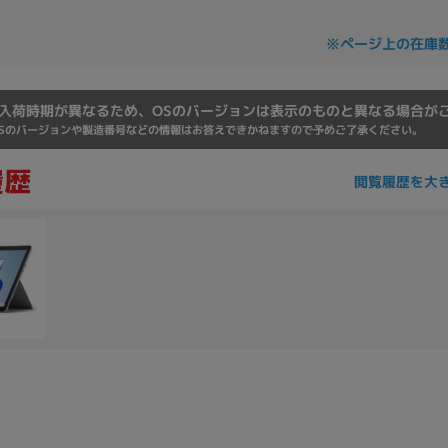
Core i7
Core i5
Core i3
そ
※ページ上の在庫
入荷時期が異なるため、OSのバージョンは表示のものと異なる場合が
メモリ
Sのバージョンや製造番号などの情報はお答えできかねますので予めご了承ください。
~
omeOS
その他
閲覧履歴を大
モニタサイズ
~
発売日
月
年
月
年