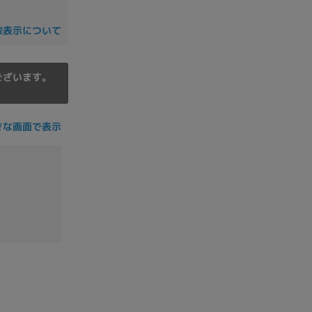
の他
数表示について
ございます。
きな画面で表示
 から
 まで