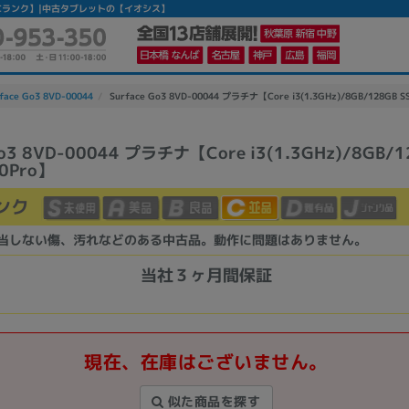
ro】 【中古Cランク】|中古タブレットの【イオシス】
face Go3 8VD-00044
Surface Go3 8VD-00044 プラチナ【Core i3(1.3GHz)/8GB/128GB 
Go3 8VD-00044 プラチナ【Core i3(1.3GHz)/8GB/1
0Pro】
かんたんパソコン検索に切り替える
ンク
カテゴリー
当しない傷、汚れなどのある中古品。動作に問題はありません。
商品ジャンルの絞り込み
当社３ヶ月間保証
ノートPC
デスクPC
モニター
現在、在庫はございません。
似た商品を探す
メーカー