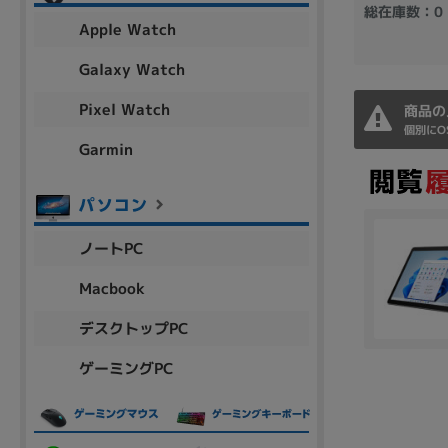
総在庫数：0
アウトレット
Apple Watch
Galaxy Watch
Pixel Watch
商品の
OS
個別にO
OSの絞り込み
Garmin
Chr
Win 11
Win 10
MacOS
Win 7
Win 8
容量
ノートPC
~
Macbook
デスクトップPC
価格
ゲーミングPC
円 ～
円