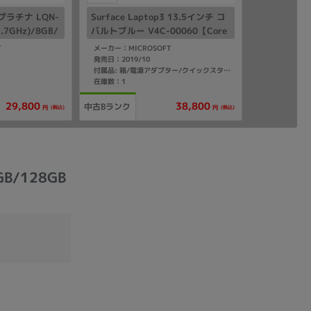
2 プラチナ LQN-
Surface Laptop3 13.5インチ コ
1.7GHz)/8GB/
バルトブルー V4C-00060【Core
1Pro】
i5(1.5GHz)/8GB/256GB SSD/W
T
メーカー：MICROSOFT
in11Home】
発売日：2019/10
付属品: 箱/電源アダプター/クイックスタートガイド
在庫数：1
29,800
38,800
中古Bランク
(税込)
(税込)
円
円
GB/128GB