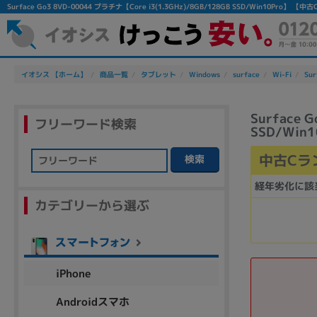
Surface Go3 8VD-00044 プラチナ【Core i3(1.3GHz)/8GB/128GB SSD/Win10P
イオシス 【ホーム】
商品一覧
タブレット
Windows
surface
Wi-Fi
Sur
Surface 
フリーワード検索
SSD/Win1
中古Cラ
検索
フリーワード
経年劣化に該
カテゴリーから選ぶ
除外ワード
人気の検索ワード：
Let's note
EliteBook
MacBook
iPhone
Androidスマホ
シリーズ