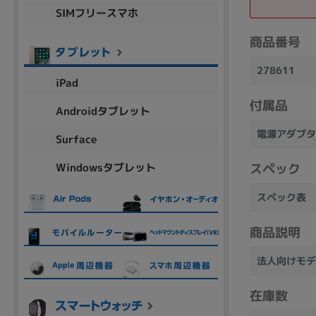
SIMフリースマホ
商品シリーズ名・ブランド名の絞り込み。
Let's note
dynabook
Thinkpad
LAVIE
FMV
商品番号
macbook
Inspiron
aspire
278611
iPad
付属品
Androidタブレット
機能・特徴
電源アダプタ
Surface
商品の搭載機能による絞り込み
Windowsタブレット
スペック
Webカメラ内蔵
スペック表
商品説明
法人向けモデ
ランク
商品状態の絞り込み
在庫数
新品/未使用
Aランク
Bラ
未使用
中古
新品