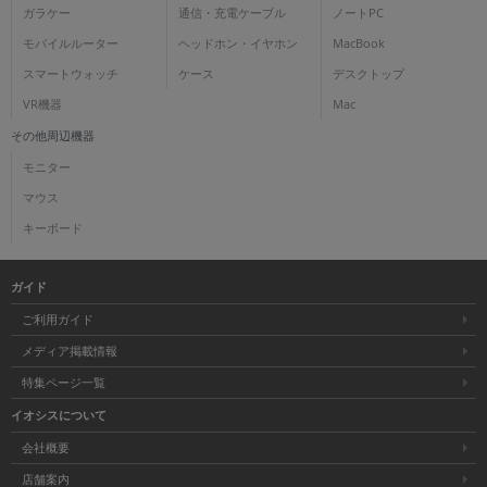
ガラケー
通信・充電ケーブル
ノートPC
各項目のチェックボックスは「or検索」となります。
モバイルルーター
ヘッドホン・イヤホン
MacBook
ただし機能別のみ「and検索」となります。
スマートウォッチ
ケース
デスクトップ
VR機器
Mac
その他周辺機器
モニター
マウス
キーボード
ガイド
ご利用ガイド
メディア掲載情報
特集ページ一覧
イオシスについて
会社概要
店舗案内