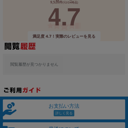
4.7
9,520件
(12/24時点)
メーカー
製造、販売メーカーの絞り込み
「Apple」「SONY」「SHARP」など
機能・特徴
満足度 4.7！実際のレビューを見る
商品の搭載機能による絞り込み
「5G対応」「防水」「ワンセグ」など
ドライブ
ドライブの絞り込み
閲覧履歴が見つかりません
ランク
商品状態の絞り込み
「新品」「未使用」「中古」など
CPU
CPUの絞り込み
お支払い方法
OS
OSの絞り込み
メモリ