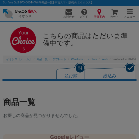
Surface Go3 8VD-00044(Wi-Fi)商品一覧│中古スマホ販売の【イオシス】
お問合せ
店舗案内
メニュー
ガイド
カート
こちらの商品はただいま準
備中です。
かんたんパソコン検索に切り替える
イオシス 【ホーム】
商品一覧
タブレット
Windows
surface
Wi-Fi
Surface Go3 8VD-00
フリーワード
並び順
絞込み
除外ワード
人気の検索ワード：
Let's note
EliteBook
MacBook
商品一覧
カテゴリー
商品ジャンルの絞り込み
お探しの商品が見つかりませんでした。
「スマートフォン」「タブレット」など
シリーズ
商品シリーズ名・ブランド名の絞り込み。
Google
レビュー
「iPhone」「Xperia」「Galaxy」など