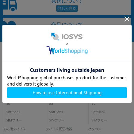
発送について
~
容量
商品について
~
モニタサイズ
~
価格
円 ～
円
iPhone
スマートフォン
タブレット
docomo
docomo
docomo
au
au
au
発売日
SoftBank
SoftBank
SoftBank
月 から
年
SIMフリー
SIMフリー
SIMフリー
その他デバイス
デバイス周辺機器
パソコン
月 まで
年