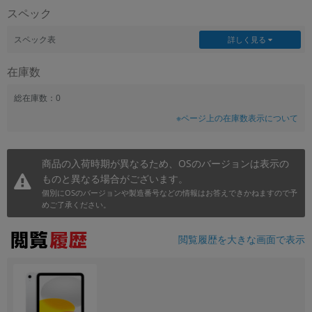
スペック
~
スペック表
詳しく見る
容量
在庫数
~
総在庫数：0
モニタサイズ
※ページ上の在庫数表示について
~
商品の入荷時期が異なるため、OSのバージョンは表示の
価格
ものと異なる場合がございます。
円 ～
円
個別にOSのバージョンや製造番号などの情報はお答えできかねますので予
めご了承ください。
閲覧履歴を大きな画面で表示
発売日
月 から
年
月 まで
年