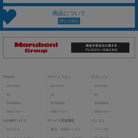
商品について
iPhone
スマートフォン
タブレット
docomo
docomo
docomo
au
au
au
SoftBank
SoftBank
SoftBank
SIMフリー
SIMフリー
SIMフリー
その他デバイス
デバイス周辺機器
パソコン
ガラケー
通信・充電ケーブル
ノートPC