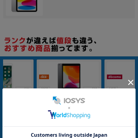
各項目のチェックボックスは「or検索」となります。
ただし機能別のみ「and検索」となります。
nanoSIM
32GB
nanoSIM
64GB
済】【第5世代】 d
【SIMロック解除済】【第7世代】 a
【SIMロック解除済
Wi-Fi+Cellular 32
u iPad2019 Wi-Fi+Cellular 32GB ス
ocomo iPad mini5 
2J/A A1823
ペースグレイ MW6A2J/A A2198
4GB ゴールド MUX72
メーカー：Apple
メーカー：Apple
発売日：2019/09
発売日：2019/03
付属品: 本体のみ
付属品: 本体のみ
在庫数：1
在庫数：1
中古Bランク
中古Bランク
15,800
7,980
(税込)
(税込)
円
円