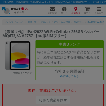
【第10世代】 iPad2022 Wi-Fi+Cellular 256GB シルバー MQ6T3J/A A2757 【au版SIMフリー】 
お問合せ
店舗案内
メニュー
ガイド
カート
イオシス 【ホーム】
商品一覧
タブレット
iOS
ipad2022
SIMフリー
iPad2022 Wi-Fi+Cel
【第10世代】 iPad2022 Wi-Fi+Cellular 256GB シルバー
MQ6T3J/A A2757 【au版SIMフリー】
かんたんパソコン検索に切り替える
中古Bランク
特に目立つ傷などがない中古品となります
フリーワード
が、経年劣化に該当する使用感が見られる
商品になります。
除外ワード
当社３ヶ月間保証
人気の検索ワード：
Let's note
EliteBook
MacBook
※画像はイメージです
詳細はこちら
カテゴリー
商品ジャンルの絞り込み
「スマートフォン」「タブレット」など
現在、在庫はございません。
シリーズ
似た商品を探す
商品シリーズ名・ブランド名の絞り込み。