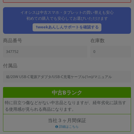
「iPhone」「Xperia」「Galaxy」など
メーカー
イオシスは中古スマホ・タブレットの買い替えも安心
初めての購入でも安心してお選びいただけます
製造、販売メーカーの絞り込み
「Apple」「SONY」「SHARP」など
1weekあんしんサポートを確認する
機能・特徴
商品番号
在庫数
商品の搭載機能による絞り込み
「5G対応」「防水」「ワンセグ」など
347752
0
ドライブ
ドライブの絞り込み
付属品
ランク
箱/20W USB-C電源アダプタ/USB-C充電ケーブル(1m)/マニュアル
商品状態の絞り込み
「新品」「未使用」「中古」など
中古Bランク
CPU
特に目立つ傷などがない中古品となりますが、経年劣化に該当す
CPUの絞り込み
る使用感が見られる商品になります。
OS
当社３ヶ月間保証
OSの絞り込み
詳細はこちら
メモリ