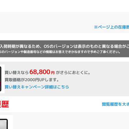
Core i7
Core i5
Core i3
そ
※ページ上の在庫
メモリ
~
入荷時期が異なるため、OSのバージョンは表示のものと異なる場合が
omeOS
その他
Sのバージョンや製造番号などの情報はお答えできかねますので予めご了承ください。
モニタサイズ
68,800
買い替えなら
がさらにおとくに。
円
~
買取価格が2000円UPします。
買い替えキャンペーン詳細はこちら
発売日
閲覧履歴を大
月
年
月
年