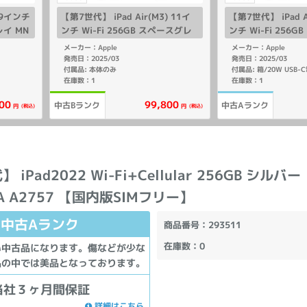
2.9インチ
【第7世代】 iPad Air(M3) 11イ
【第7世代】 iPad A
レイ MN
ンチ Wi-Fi 256GB スペースグレ
ンチ Wi-Fi 256
イ MCA14J/A A3266
イ MCA14J/A A32
メーカー：Apple
メーカー：Apple
発売日：2025/03
発売日：2025/03
付属品: 本体のみ
在庫数：1
在庫数：1
00
99,800
中古Bランク
中古Aランク
(税込)
(税込)
円
円
 iPad2022 Wi-Fi+Cellular 256GB シルバー
/A A2757 【国内版SIMフリー】
中古Aランク
商品番号
：293511
在庫数
：0
い中古品になります。傷などが少な
品の中では美品となっております。
当社３ヶ月間保証
詳細はこちら