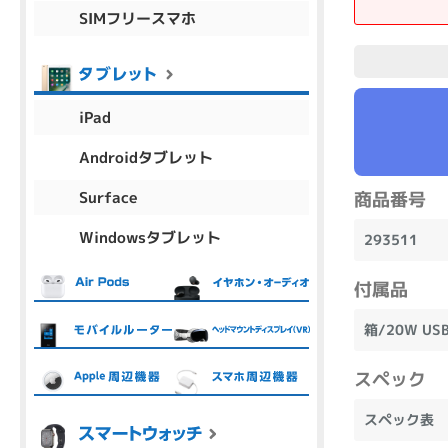
SIMフリースマホ
商品シリーズ名・ブランド名の絞り込み。
Let's note
dynabook
Thinkpad
LAVIE
FMV
macbook
Inspiron
aspire
iPad
Androidタブレット
機能・特徴
Surface
商品番号
商品の搭載機能による絞り込み
Windowsタブレット
Webカメラ内蔵
293511
付属品
箱/20W U
ランク
スペック
商品状態の絞り込み
スペック表
新品/未使用
Aランク
Bラ
未使用
中古
新品