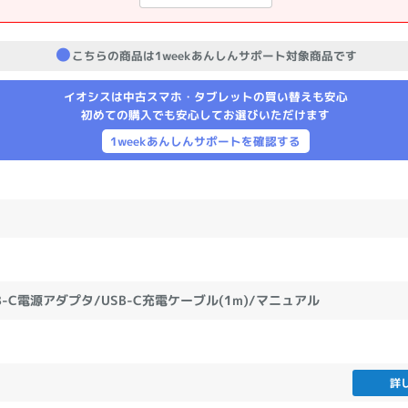
製造、販売メーカーの絞り込み
Pana
TOSHIBA
Apple
SONY
VAIO
こちらの商品は1weekあんしんサポート対象商品です
Asus
HP
イオシスは中古スマホ・タブレットの買い替えも安心
初めての購入でも安心してお選びいただけます
1weekあんしんサポートを確認する
ドライブ
ドライブの絞り込み
DVD-マルチ
BD-ROM
BD−R
DVDスーパーマルチ
その他
SB-C電源アダプタ/USB-C充電ケーブル(1m)/マニュアル
CPU
CPUの絞り込み
詳
Apple M1
Apple M2
ンク
Cランク
Ryzen 9