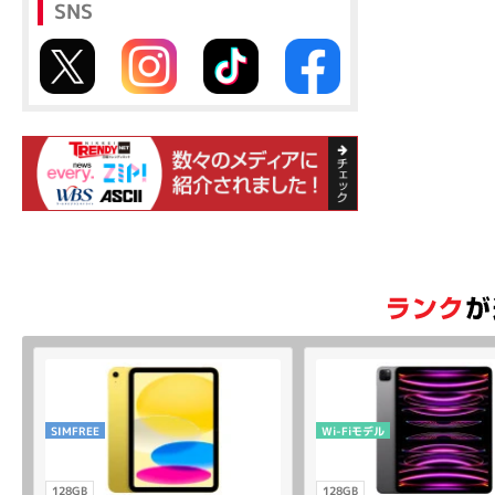
SNS
SIMFREE
Wi-Fiモデル
128GB
128GB