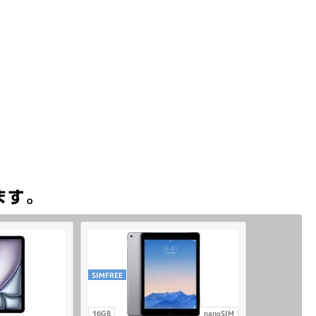
SIMFREE
16GB
nanoSIM