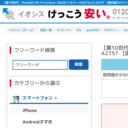
【第10世代】 iPad2022 Wi-Fi+Cellular 256GB シルバー MQ6T3J/A A2757 【
イオシス 【ホーム】
商品一覧
タブレット
iOS
ipad2022
SIMフリー
iPa
【第10世代】 
フリーワード検索
A2757 
検索
フリーワード
使用感の少な
カテゴリーから選ぶ
除外ワード
人気の検索ワード：
Let's note
EliteBook
MacBook
iPhone
Androidスマホ
シリーズ