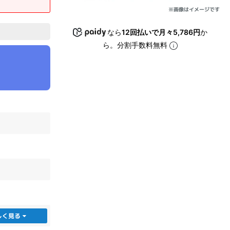
※画像はイメージです
sonic
FUJITSU
Lenovo
なら
12回払いで月々5,786円
か
ら。分割手数料無料
DVD-ROM
DVD±RW
しく見る
Ryzen 7
Ryzen 5
Core i9