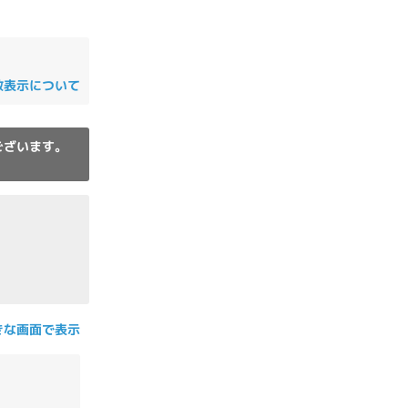
の他
数表示について
ございます。
きな画面で表示
 から
 まで