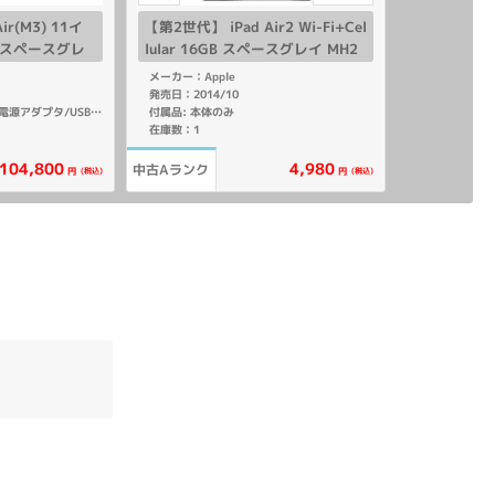
ir(M3) 11イ
【第2世代】 iPad Air2 Wi-Fi+Cel
GB スペースグレ
lular 16GB スペースグレイ MH2
66
U2LL/A A1567 【海外版SIMフリ
メーカー：Apple
ー】
発売日：2014/10
付属品: 本体のみ
付属品: 箱/20W USB-C電源アダプタ/USB-C充電ケーブル(1m)/マニュアル
在庫数：1
104,800
4,980
中古Aランク
(税込)
(税込)
円
円