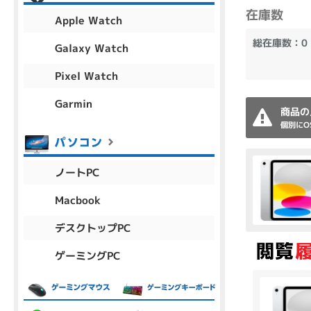
アウトレット
在庫数
Apple Watch
総在庫数：0
Galaxy Watch
Pixel Watch
OS
OSの絞り込み
Garmin
商品の
Chr
Win 11
Win 10
MacOS
Win 7
Win 8
個別にO
容量
ノートPC
~
Macbook
デスクトップPC
価格
ゲーミングPC
円 ～
円