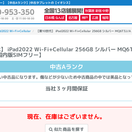
国内版SIMフリー】 【中古Aランク】|中古タブレットの【イオシス】
d2022 Wi-Fi+Cellular
【第10世代】 iPad2022 Wi-Fi+Cellular 256GB シルバー MQ6T3J
iPad2022 Wi-Fi+Cellular 256GB シルバー MQ6
【国内版SIMフリー】
かんたんパソコン検索に切り替える
中古Aランク
カテゴリー
い中古品になります。傷などが少ないため中古商品の中では美品となっ
商品ジャンルの絞り込み
当社３ヶ月間保証
ノートPC
デスクPC
モニター
現在、在庫はございません。
似た商品を探す
メーカー