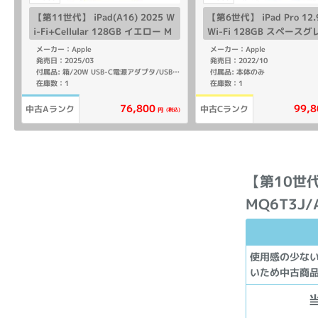
【第11世代】 iPad(A16) 2025 W
【第6世代】 iPad Pro 1
i-Fi+Cellular 128GB イエロー M
Wi-Fi 128GB スペースグ
D7H4J/A A3355 【SoftBank版S
XP3J/A A2436
メーカー：Apple
メーカー：Apple
IMフリー】
発売日：2025/03
発売日：2022/10
付属品: 本体のみ
付属品: 箱/20W USB-C電源アダプタ/USB-C充電ケーブル(1m)/マニュアル
在庫数：1
在庫数：1
76,800
99,8
中古Aランク
中古Cランク
(税込)
円
【第10世代】
MQ6T3J
使用感の少な
いため中古商