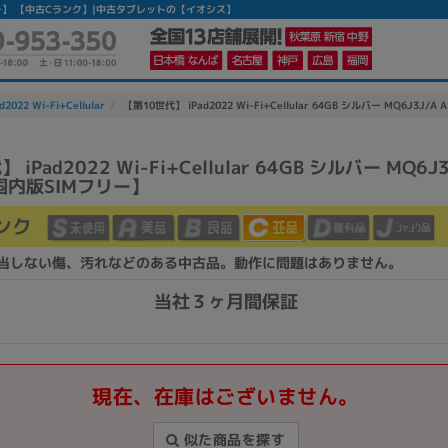
内版SIMフリー】 【中古Cランク】|中古タブレットの【イオシス】
d2022 Wi-Fi+Cellular
【第10世代】 iPad2022 Wi-Fi+Cellular 64GB シルバー MQ6J3J/
iPad2022 Wi-Fi+Cellular 64GB シルバー MQ6J3
【国内版SIMフリー】
かんたんパソコン検索に切り替える
ンク
カテゴリー
当しない傷、汚れなどのある中古品。動作に問題はありません。
商品ジャンルの絞り込み
当社３ヶ月間保証
ノートPC
デスクPC
モニター
現在、在庫はございません。
似た商品を探す
メーカー