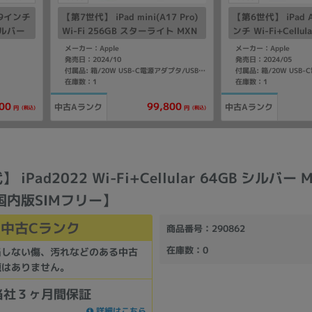
2.9インチ
【第7世代】 iPad mini(A17 Pro)
【第6世代】 iPad A
 シルバー
Wi-Fi 256GB スターライト MXN
ンチ Wi-Fi+Cellul
版SIM
D3J/A A2993
プル MUXL3J/A 
メーカー：Apple
メーカー：Apple
SIMフリー】
発売日：2024/10
発売日：2024/05
付属品: 箱/20W USB-C電源アダプタ/USB-C充電ケーブル(1m)/マニュアル
在庫数：1
在庫数：1
00
99,800
中古Aランク
中古Aランク
(税込)
(税込)
円
円
 iPad2022 Wi-Fi+Cellular 64GB シルバー 
【国内版SIMフリー】
中古Cランク
商品番号
：290862
在庫数
：0
当しない傷、汚れなどのある中古
題はありません。
当社３ヶ月間保証
詳細はこちら