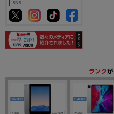
SNS
SIMFREE
SIMFREE
16GB
nanoSIM
256GB