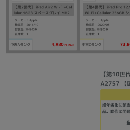
【第2世代】 iPad Air2 Wi-Fi+Cel
【第4世代】 iPad Pro 1
lular 16GB スペースグレイ MH2
Wi-Fi+Cellular 256GB
U2LL/A A1567 【海外版SIMフリ
MXF62J/A A2232 【国内
メーカー：Apple
メーカー：Apple
ー】
フリー】
発売日：2014/10
発売日：2020/03
付属品: 本体のみ
付属品: 本体のみ
在庫数：1
在庫数：1
4,980
73,8
中古Aランク
中古Cランク
(税込)
円
【第10世代】
A2757 
経年劣化に該
品。動作に問