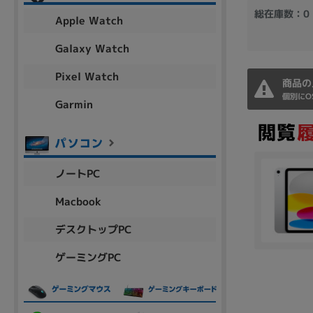
アウトレット
総在庫数：0
Apple Watch
Galaxy Watch
Pixel Watch
OS
商品の
個別にO
OSの絞り込み
Garmin
Chr
Win 11
Win 10
MacOS
Win 7
Win 8
容量
ノートPC
~
Macbook
デスクトップPC
価格
ゲーミングPC
円 ～
円