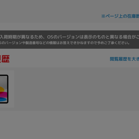
Core i7
Core i5
Core i3
そ
※ページ上の在庫
メモリ
入荷時期が異なるため、OSのバージョンは表示のものと異なる場合が
Sのバージョンや製造番号などの情報はお答えできかねますので予めご了承ください。
~
omeOS
その他
閲覧履歴を大
モニタサイズ
~
発売日
月
年
月
年