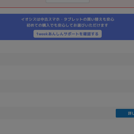
製造、販売メーカーの絞り込み
Pana
TOSHIBA
Apple
SONY
VAIO
イオシスは中古スマホ・タブレットの買い替えも安心
Asus
HP
初めての購入でも安心してお選びいただけます
1weekあんしんサポートを確認する
ドライブ
ドライブの絞り込み
DVD-マルチ
BD-ROM
BD−R
DVDスーパーマルチ
その他
CPU
詳
CPUの絞り込み
Apple M1
Apple M2
ンク
Cランク
Ryzen 9