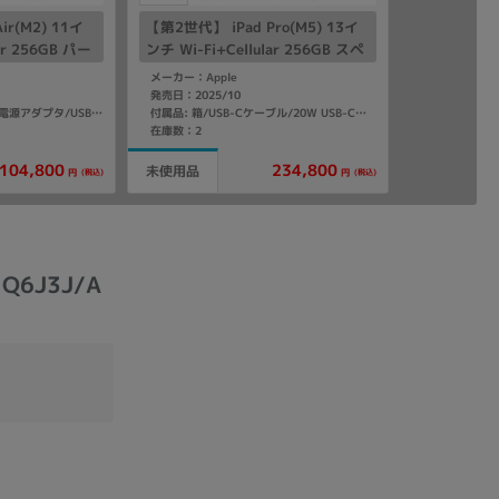
ir(M2) 11イ
【第2世代】 iPad Pro(M5) 13イ
ar 256GB パー
ンチ Wi-Fi+Cellular 256GB スペ
A2903 【国内版
ースブラック ME7W4J/A A3361
メーカー：Apple
【国内版SIMフリー】
発売日：2025/10
付属品: 箱/20W USB-C電源アダプタ/USB-C充電ケーブル(1m)/マニュアル
付属品: 箱/USB-Cケーブル/20W USB-C電源アダプタ/クイックスタートガイド
在庫数：2
104,800
234,800
未使用品
(税込)
(税込)
円
円
MQ6J3J/A