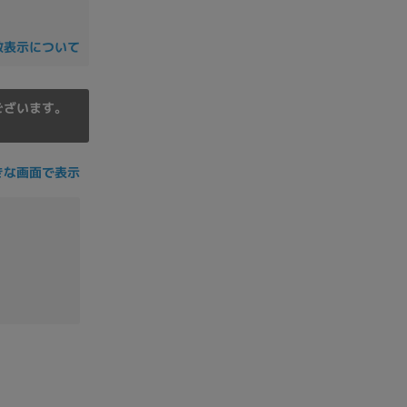
の他
数表示について
ございます。
きな画面で表示
 から
 まで