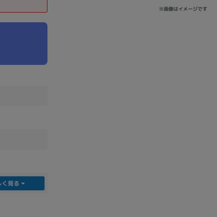
※画像はイメージです
sonic
FUJITSU
Lenovo
DVD-ROM
DVD±RW
しく見る
Ryzen 7
Ryzen 5
Core i9