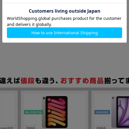
Wi-Fiモデル
SIMFREE
nanoSIM
256GB
256GB