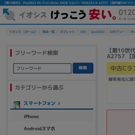
【第10世代】 iPad2022 Wi-Fi+Cellular 64GB シルバー MQ6J3J/A A2757 【国
イオシス 【ホーム】
商品一覧
タブレット
iOS
ipad2022
SIMフリー
iPa
【第10世代】 
フリーワード検索
A2757 
中古Cラ
検索
フリーワード
経年劣化に該
カテゴリーから選ぶ
除外ワード
人気の検索ワード：
Let's note
EliteBook
MacBook
iPhone
Androidスマホ
シリーズ