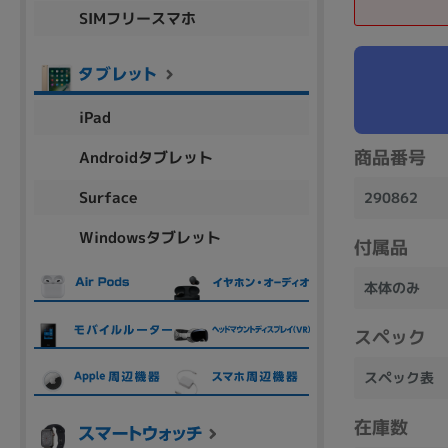
SIMフリースマホ
商品シリーズ名・ブランド名の絞り込み。
Let's note
dynabook
Thinkpad
LAVIE
FMV
macbook
Inspiron
aspire
iPad
商品番号
Androidタブレット
機能・特徴
Surface
290862
商品の搭載機能による絞り込み
Windowsタブレット
Webカメラ内蔵
付属品
本体のみ
スペック
ランク
スペック表
商品状態の絞り込み
在庫数
新品/未使用
Aランク
Bラ
未使用
中古
新品