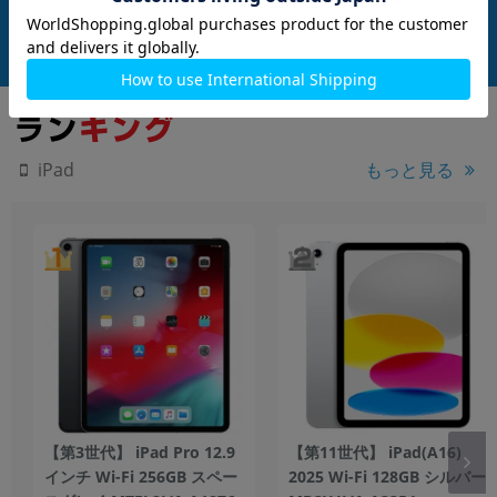
在庫数：48
在庫数：7
中古Cランク
中古Bランク
36,800
36,800
(税込)
(税込)
円
円
もっと見る
iPad
【第3世代】 iPad Pro 12.9
【第11世代】 iPad(A16)
インチ Wi-Fi 256GB スペー
2025 Wi-Fi 128GB シルバー