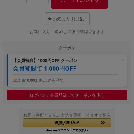
~
お気に入りに追加
容量
お気に入りに追加して後で確認できます
~
モニタサイズ
クーポン
~
【会員特典】1000円OFF クーポン
会員登録で 1,000円OFF
価格
単価10,000円以上の商品で
円 ～
円
ログイン / 会員登録してクーポンを使う
発売日
お届け住所と支払い方法を選択して今すぐ購入
月 から
年
月 まで
年