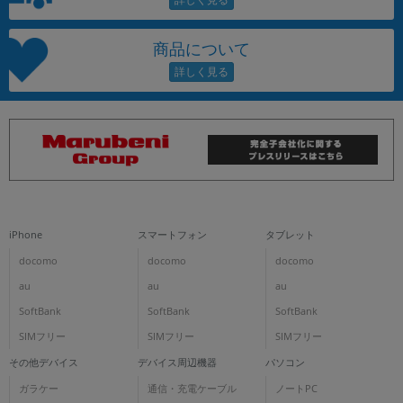
商品について
iPhone
スマートフォン
タブレット
docomo
docomo
docomo
au
au
au
SoftBank
SoftBank
SoftBank
SIMフリー
SIMフリー
SIMフリー
その他デバイス
デバイス周辺機器
パソコン
ガラケー
通信・充電ケーブル
ノートPC