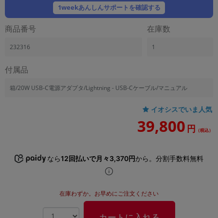
「iPhone」「Xperia」「Galaxy」など
1weekあんしんサポートを確認する
メーカー
商品番号
在庫数
製造、販売メーカーの絞り込み
「Apple」「SONY」「SHARP」など
232316
1
機能・特徴
商品の搭載機能による絞り込み
付属品
「5G対応」「防水」「ワンセグ」など
箱/20W USB-C電源アダプタ/Lightning - USB-Cケーブル/マニュアル
ドライブ
ドライブの絞り込み
イオシスでいま人気
ランク
39,800
円
商品状態の絞り込み
（税込）
「新品」「未使用」「中古」など
CPU
なら
12回払いで月々3,370円
から。分割手数料無料
CPUの絞り込み
OS
在庫わずか。お早めにご注文ください
OSの絞り込み
メモリ
カートに入れる