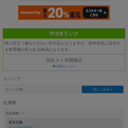
各項目のチェックボックスは「or検索」となります。
ただし機能別のみ「and検索」となります。
中古Bランク
特に目立つ傷などがない中古品となりますが、経年劣化に該当す
る使用感が見られる商品になります。
当社３ヶ月間保証
詳細はこちら
スペック
スペック表
詳しく見る
在庫数
総在庫数：1
東京店舗
アキバ中央通店
: 1