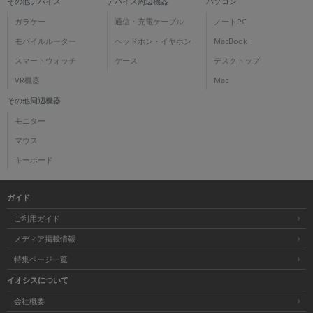
その他デバイス
デバイス周辺機器
パソコン
ガラケー
通信・充電ケーブル
ノートPC
モバイルルーター
ヘッドホン・イヤホン
MacBook
スマートウォッチ
ケース
デスクトップ
VR機器
Mac
その他周辺機器
モニター
マウス
キーボード
ガイド
ご利用ガイド
メディア掲載情報
特集ページ一覧
イオシスについて
会社概要