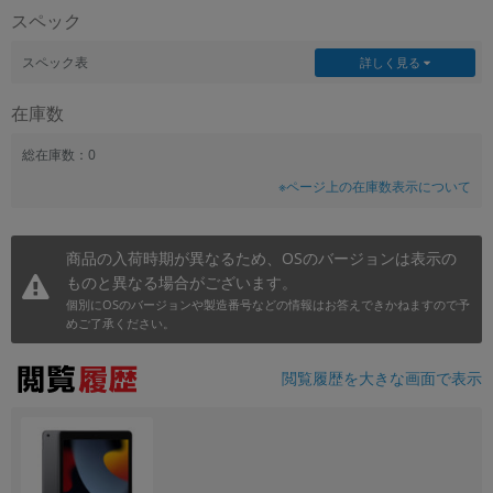
スペック
~
スペック表
詳しく見る
容量
在庫数
~
総在庫数：0
モニタサイズ
※ページ上の在庫数表示について
~
商品の入荷時期が異なるため、OSのバージョンは表示の
価格
ものと異なる場合がございます。
円 ～
円
個別にOSのバージョンや製造番号などの情報はお答えできかねますので予
めご了承ください。
閲覧履歴を大きな画面で表示
発売日
月 から
年
月 まで
年