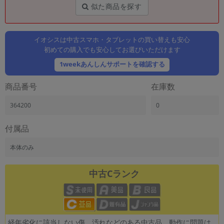
「iPhone」「Xperia」「Galaxy」など
似た商品を探す
メーカー
製造、販売メーカーの絞り込み
「Apple」「SONY」「SHARP」など
イオシスは中古スマホ・タブレットの買い替えも安心
初めての購入でも安心してお選びいただけます
機能・特徴
1weekあんしんサポートを確認する
商品の搭載機能による絞り込み
「5G対応」「防水」「ワンセグ」など
商品番号
在庫数
ドライブ
ドライブの絞り込み
364200
0
ランク
付属品
商品状態の絞り込み
「新品」「未使用」「中古」など
本体のみ
CPU
CPUの絞り込み
中古Cランク
OS
OSの絞り込み
メモリ
経年劣化に該当しない傷、汚れなどのある中古品。動作に問題は