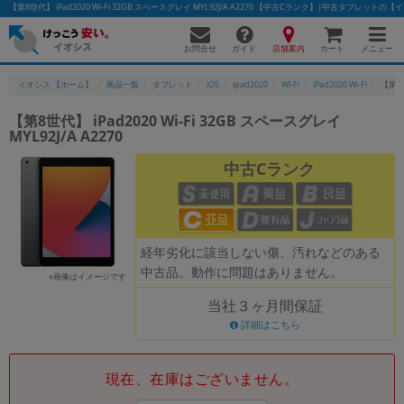
【第8世代】 iPad2020 Wi-Fi 32GB スペースグレイ MYL92J/A A2270 【中古Cランク】|中古タブレットの
お問合せ
店舗案内
メニュー
ガイド
カート
イオシス 【ホーム】
商品一覧
タブレット
iOS
ipad2020
Wi-Fi
iPad2020 Wi-Fi
【第8世
【第8世代】 iPad2020 Wi-Fi 32GB スペースグレイ
MYL92J/A A2270
かんたんパソコン検索に切り替える
中古Cランク
フリーワード
除外ワード
経年劣化に該当しない傷、汚れなどのある
中古品。動作に問題はありません。
人気の検索ワード：
Let's note
EliteBook
MacBook
※画像はイメージです
当社３ヶ月間保証
カテゴリー
詳細はこちら
商品ジャンルの絞り込み
「スマートフォン」「タブレット」など
シリーズ
現在、在庫はございません。
商品シリーズ名・ブランド名の絞り込み。