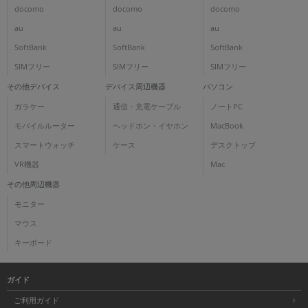
docomo
docomo
docomo
au
au
au
SoftBank
SoftBank
SoftBank
SIMフリー
SIMフリー
SIMフリー
その他デバイス
デバイス周辺機器
パソコン
ガラケー
通信・充電ケーブル
ノートPC
モバイルルーター
ヘッドホン・イヤホン
MacBook
スマートウォッチ
ケース
デスクトップ
VR機器
Mac
その他周辺機器
モニター
マウス
キーボード
ガイド
ご利用ガイド