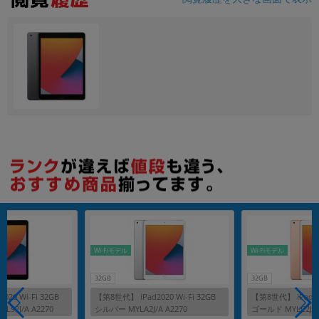
各項目のチェックボックスは「or検索」となります。
ただし機能別のみ「and検索」となります。
Wi-Fiモデル
Wi-Fiモデル
32GB
32GB
20 Wi-Fi 32GB
【第8世代】 iPad2020 Wi-Fi 32GB
【第8世代】 iPad202
92J/A A2270
シルバー MYLA2J/A A2270
ゴールド MYLC2J/A