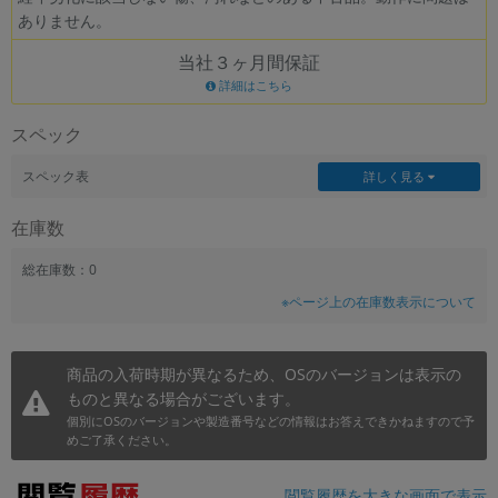
ありません。
~
当社３ヶ月間保証
容量
詳細はこちら
~
スペック
モニタサイズ
スペック表
詳しく見る
~
在庫数
価格
総在庫数：0
※ページ上の在庫数表示について
円 ～
円
商品の入荷時期が異なるため、OSのバージョンは表示の
ものと異なる場合がございます。
発売日
個別にOSのバージョンや製造番号などの情報はお答えできかねますので予
月 から
年
めご了承ください。
月 まで
年
閲覧履歴を大きな画面で表示