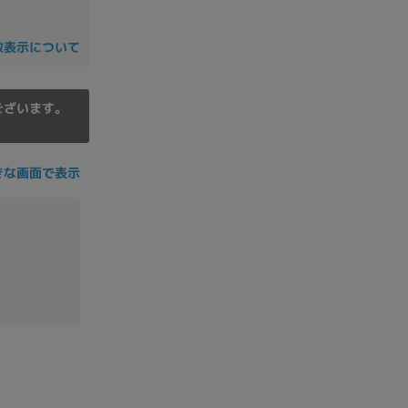
の他
数表示について
ございます。
きな画面で表示
 から
 まで