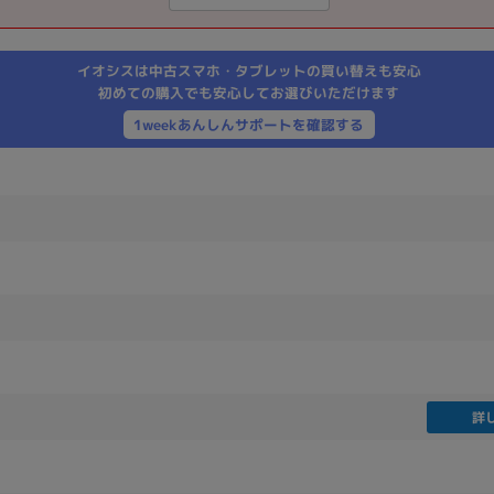
製造、販売メーカーの絞り込み
Pana
TOSHIBA
Apple
SONY
VAIO
イオシスは中古スマホ・タブレットの買い替えも安心
Asus
HP
初めての購入でも安心してお選びいただけます
1weekあんしんサポートを確認する
ドライブ
ドライブの絞り込み
DVD-マルチ
BD-ROM
BD−R
DVDスーパーマルチ
その他
CPU
詳
CPUの絞り込み
Apple M1
Apple M2
ンク
Cランク
Ryzen 9