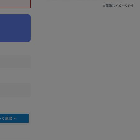
※画像はイメージです
sonic
FUJITSU
Lenovo
DVD-ROM
DVD±RW
しく見る
Ryzen 7
Ryzen 5
Core i9