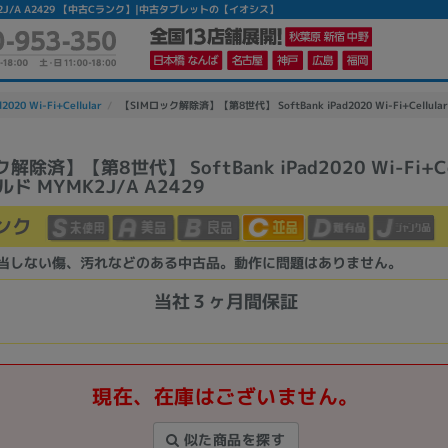
 MYMK2J/A A2429 【中古Cランク】|中古タブレットの【イオシス】
d2020 Wi-Fi+Cellular
【SIMロック解除済】【第8世代】 SoftBank iPad2020 Wi-Fi+Cellula
解除済】【第8世代】 SoftBank iPad2020 Wi-Fi+Cel
ルド MYMK2J/A A2429
かんたんパソコン検索に切り替える
ンク
カテゴリー
当しない傷、汚れなどのある中古品。動作に問題はありません。
商品ジャンルの絞り込み
当社３ヶ月間保証
ノートPC
デスクPC
モニター
現在、在庫はございません。
似た商品を探す
メーカー