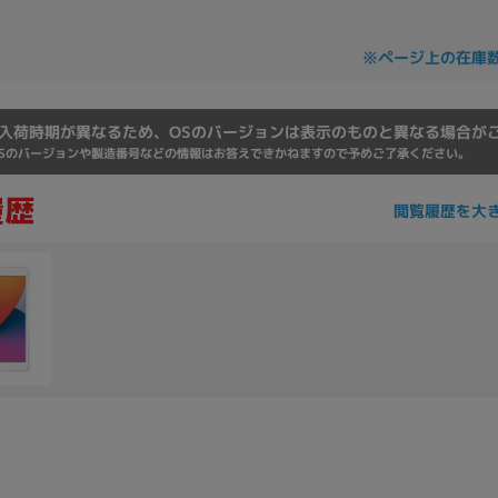
Core i7
Core i5
Core i3
そ
※ページ上の在庫
メモリ
入荷時期が異なるため、OSのバージョンは表示のものと異なる場合が
Sのバージョンや製造番号などの情報はお答えできかねますので予めご了承ください。
~
omeOS
その他
閲覧履歴を大
モニタサイズ
~
発売日
月
年
月
年