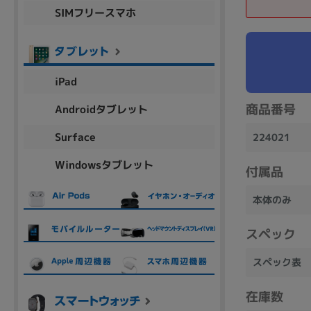
SIMフリースマホ
商品シリーズ名・ブランド名の絞り込み。
Let's note
dynabook
Thinkpad
LAVIE
FMV
macbook
Inspiron
aspire
iPad
商品番号
Androidタブレット
機能・特徴
Surface
224021
商品の搭載機能による絞り込み
Windowsタブレット
Webカメラ内蔵
付属品
本体のみ
スペック
ランク
スペック表
商品状態の絞り込み
在庫数
新品/未使用
Aランク
Bラ
未使用
中古
新品