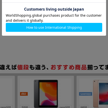
SIMFREE
nanoSIM
32GB
nanoSIM
64GB