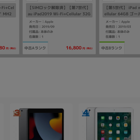
Fi+Cel
【SIMロック解除済】【第7世代】
【第5世代】 iPad mi
イ MH2
au iPad2019 Wi-Fi+Cellular 32G
ellular 64GB ゴ
SIMフリ
B スペースグレイ MW6A2J/A A2
A A2124 【国内
メーカー：Apple
メーカー：Apple
198
発売日：2019/09
発売日：2019/03
付属品: 本体のみ
付属品: 本体のみ
在庫数：1
在庫数：1
80
16,800
中古Aランク
中古Bランク
(税込)
(税込)
円
円