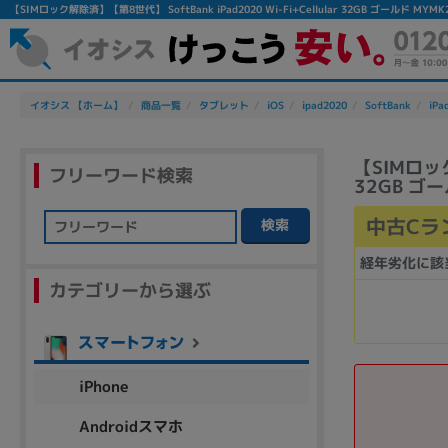
【SIMロック解除済】【第8世代】 SoftBank iPad2020 Wi-Fi+Cellular 32GB ゴールド
イオシス 【ホーム】
商品一覧
タブレット
iOS
ipad2020
SoftBank
iPa
【SIMロック
フリーワード検索
32GB ゴー
中古Cラ
検索
フリーワード
経年劣化に該
カテゴリーから選ぶ
除外ワード
人気の検索ワード：
Let's note
EliteBook
MacBook
iPhone
Androidスマホ
シリーズ