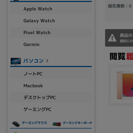
アウトレット
総在庫数：0
Apple Watch
Galaxy Watch
Pixel Watch
OS
商品の
個別にO
OSの絞り込み
Garmin
Chr
Win 11
Win 10
MacOS
Win 7
Win 8
容量
ノートPC
~
Macbook
デスクトップPC
価格
ゲーミングPC
円 ～
円