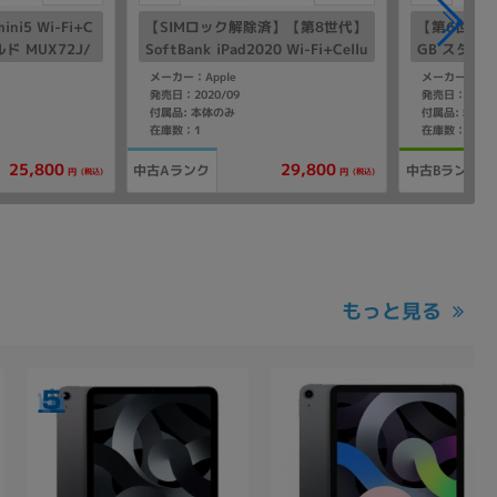
ni5 Wi-Fi+C
【SIMロック解除済】【第8世代】
【第6世代】 iP
ールド MUX72J/
SoftBank iPad2020 Wi-Fi+Cellu
GB スターラ
版SIMフリー】
lar 32GB ゴールド MYMK2J/A A
67
メーカー：Apple
メーカー：App
2429
発売日：2020/09
発売日：2021/
付属品: 本体のみ
在庫数：1
在庫数：1
25,800
29,800
中古Aランク
中古Bランク
(税込)
(税込)
円
円
もっと見る