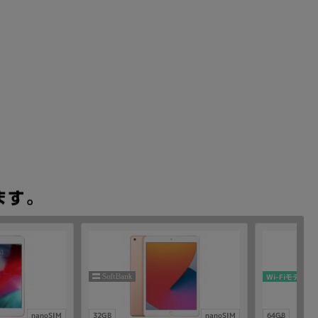
Wi-Fiモデル
nanoSIM
32GB
nanoSIM
64GB