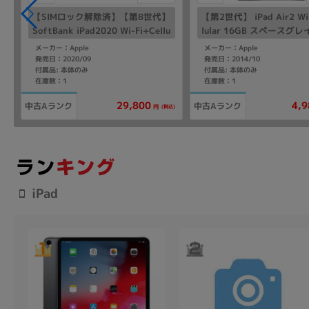
】
【SIMロック解除済】【第8世代】
【第2世代】 iPad Air2 Wi-
u
SoftBank iPad2020 Wi-Fi+Cellu
lular 16GB スペースグレ
lar 32GB ゴールド MYMK2J/A A
U2LL/A A1567 【海外版
メーカー：Apple
メーカー：Apple
2429
ー】
発売日：2020/09
発売日：2014/10
付属品: 本体のみ
付属品: 本体のみ
在庫数：1
在庫数：1
29,800
4,9
中古Aランク
中古Aランク
込)
(税込)
円
iPad