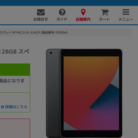
お問合せ
店舗案内
メニュー
ガイド
カート
スグレイ MYML2J/A A2429 (商品番号:339264)
128GB スペ
商品になりま
PC周辺機器
PCパーツ
ソフト
詳細はこちら