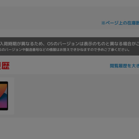
Core i7
Core i5
Core i3
そ
※ページ上の在庫
メモリ
入荷時期が異なるため、OSのバージョンは表示のものと異なる場合が
~
Sのバージョンや製造番号などの情報はお答えできかねますので予めご了承ください。
omeOS
その他
閲覧履歴を大
モニタサイズ
~
発売日
月
年
月
年