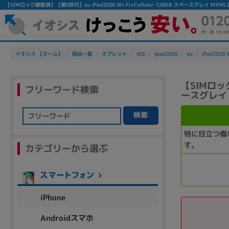
【SIMロック解除済】【第8世代】au iPad2020 Wi-Fi+Cellular 128GB スペースグレイ 
イオシス 【ホーム】
商品一覧
タブレット
iOS
ipad2020
au
iPad2020 W
【SIMロック
フリーワード検索
ースグレイ M
検索
フリーワード
特に目立つ傷
す。
カテゴリーから選ぶ
除外ワード
人気の検索ワード：
Let's note
EliteBook
MacBook
iPhone
Androidスマホ
シリーズ