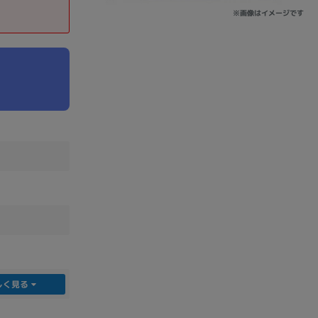
※画像はイメージです
sonic
FUJITSU
Lenovo
DVD-ROM
DVD±RW
しく見る
Ryzen 7
Ryzen 5
Core i9