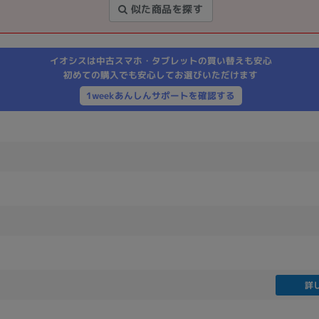
似た商品を探す
製造、販売メーカーの絞り込み
Pana
TOSHIBA
Apple
SONY
VAIO
Asus
HP
イオシスは中古スマホ・タブレットの買い替えも安心
初めての購入でも安心してお選びいただけます
1weekあんしんサポートを確認する
ドライブ
ドライブの絞り込み
DVD-マルチ
BD-ROM
BD−R
DVDスーパーマルチ
その他
CPU
CPUの絞り込み
詳
Apple M1
Apple M2
ンク
Cランク
Ryzen 9