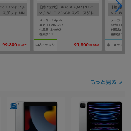
ro 12.9インチ
【第7世代】 iPad Air(M3) 11イ
【第7世代】 i
スペースグレイ MN
ンチ Wi-Fi 256GB スペースグレ
ンチ Wi-F
イ MCA14J/A A3266
イ MCA14J
メーカー：Apple
メーカー：App
発売日：2025/03
発売日：2025/
付属品: 本体のみ
在庫数：1
在庫数：1
99,800
99,800
中古Bランク
中古Aランク
(税込)
(税込)
円
円
もっと見る