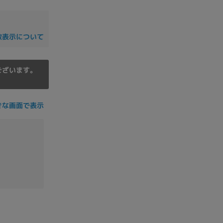
の他
数表示について
ございます。
きな画面で表示
 から
 まで