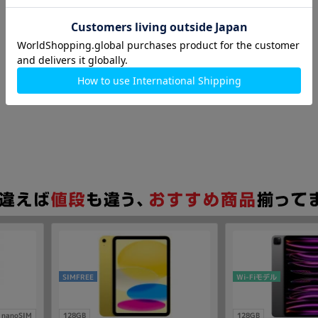
SIMFREE
Wi-Fiモデル
nanoSIM
128GB
128GB