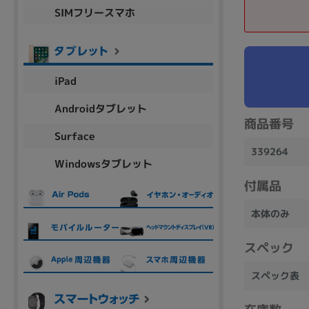
SIMフリースマホ
商品シリーズ名・ブランド名の絞り込み。
Let's note
dynabook
Thinkpad
LAVIE
FMV
macbook
Inspiron
aspire
iPad
Androidタブレット
商品番号
機能・特徴
Surface
商品の搭載機能による絞り込み
339264
Windowsタブレット
Webカメラ内蔵
付属品
本体のみ
スペック
ランク
スペック表
商品状態の絞り込み
新品/未使用
Aランク
Bラ
未使用
中古
新品