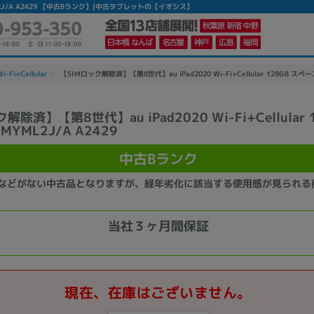
MYML2J/A A2429 【中古Bランク】|中古タブレットの【イオシス】
i-Fi+Cellular
【SIMロック解除済】【第8世代】au iPad2020 Wi-Fi+Cellular 128GB スペー
解除済】【第8世代】au iPad2020 Wi-Fi+Cellular 
YML2J/A A2429
かんたんパソコン検索に切り替える
中古Bランク
カテゴリー
などがない中古品となりますが、経年劣化に該当する使用感が見られる
商品ジャンルの絞り込み
ノートPC
デスクPC
モニター
当社３ヶ月間保証
現在、在庫はございません。
メーカー