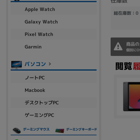
在庫数
アウトレット
Apple Watch
総在庫数：0
Galaxy Watch
Pixel Watch
OS
商品の
OSの絞り込み
Garmin
個別にO
Chr
Win 11
Win 10
MacOS
Win 7
Win 8
容量
ノートPC
~
Macbook
デスクトップPC
価格
ゲーミングPC
円 ～
円