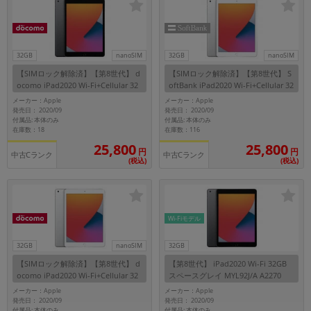
各項目のチェックボックスは「or検索」となります。
ただし機能別のみ「and検索」となります。
32GB
nanoSIM
32GB
nanoSIM
【SIMロック解除済】【第8世代】 d
【SIMロック解除済】【第8世代】 S
ocomo iPad2020 Wi-Fi+Cellular 32
oftBank iPad2020 Wi-Fi+Cellular 32
GB スペースグレイ MYMH2J/A A242
GB シルバー MYMJ2J/A A2429
メーカー：Apple
メーカー：Apple
9
発売日： 2020/09
発売日： 2020/09
付属品: 本体のみ
付属品: 本体のみ
在庫数：18
在庫数：116
25,800
25,800
円
円
中古Cランク
中古Cランク
(税込)
(税込)
Wi-Fiモデル
32GB
nanoSIM
32GB
【SIMロック解除済】【第8世代】 d
【第8世代】 iPad2020 Wi-Fi 32GB
ocomo iPad2020 Wi-Fi+Cellular 32
スペースグレイ MYL92J/A A2270
GB シルバー MYMJ2J/A A2429
メーカー：Apple
メーカー：Apple
発売日： 2020/09
発売日： 2020/09
付属品: 本体のみ
付属品: 本体のみ