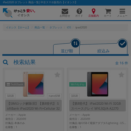
iPad2020 タブレット 商品一覧│中古スマホ販売の【イオシス】
お問合せ
店舗案内
メニュー
ガイド
カート
イオシス 【ホーム】
商品一覧
タブレット
iOS
ipad2020
かんたんパソコン検索に切り替える
並び順
絞込み
検索結果
全
16
件
フリーワード
除外ワード
Wi-Fiモデル
人気の検索ワード：
Let's note
EliteBook
MacBook
32GB
nanoSIM
32GB
カテゴリー
【SIMロック解除済】【第8世代】 S
【第8世代】 iPad2020 Wi-Fi 32GB
商品ジャンルの絞り込み
oftBank iPad2020 Wi-Fi+Cellular 32
スペースグレイ MYL92J/A A2270
「スマートフォン」「タブレット」など
GB ゴールド MYMK2J/A A2429
メーカー：Apple
メーカー：Apple
発売日： 2020/09
発売日： 2020/09
シリーズ
付属品: 本体のみ
付属品: 箱/USB-C電源アダプタ/Lightning - USB-Cケーブル/マニュアル
在庫数：1
在庫数：1
商品シリーズ名・ブランド名の絞り込み。