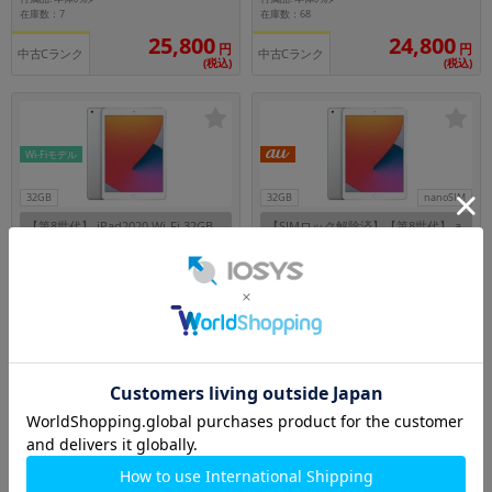
在庫数：7
在庫数：68
25,800
24,800
円
円
中古Cランク
中古Cランク
(税込)
(税込)
Wi-Fiモデル
32GB
32GB
nanoSIM
【第8世代】 iPad2020 Wi-Fi 32GB
【SIMロック解除済】【第8世代】 a
シルバー MYLA2J/A A2270
u iPad2020 Wi-Fi+Cellular 32GB シ
ルバー MYMJ2J/A A2429
メーカー：Apple
メーカー：Apple
発売日： 2020/09
発売日： 2020/09
付属品: 本体のみ
付属品: 本体のみ
在庫数：59
在庫数：89
24,800
30,800
円
円
中古Cランク
中古Aランク
(税込)
(税込)