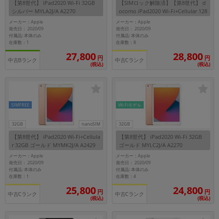
【第8世代】 iPad2020 Wi-Fi 32GB
【SIMロック解除済】【第8世代】 d
~
シルバー MYLA2J/A A2270
ocomo iPad2020 Wi-Fi+Cellular 128
GB シルバー MYMM2J/A A2429
メーカー：Apple
メーカー：Apple
発売日： 2020/09
発売日： 2020/09
容量
付属品: 本体のみ
付属品: 本体のみ
在庫数：1
在庫数：8
~
27,800
28,800
円
円
中古Bランク
中古Cランク
(税込)
(税込)
モニタサイズ
~
SIMFREE
Wi-Fiモデル
価格
32GB
nanoSIM
32GB
円 ～
円
【第8世代】 iPad2020 Wi-Fi+Cellula
【第8世代】 iPad2020 Wi-Fi 32GB
r 32GB ゴールド MYMK2J/A A2429
ゴールド MYLC2J/A A2270
【国内版SIMフリー】
メーカー：Apple
メーカー：Apple
発売日： 2020/09
発売日： 2020/09
付属品: 本体のみ
付属品: 本体のみ
発売日
在庫数：1
在庫数：4
25,800
24,800
月 から
年
円
円
中古Cランク
中古Cランク
(税込)
(税込)
月 まで
年