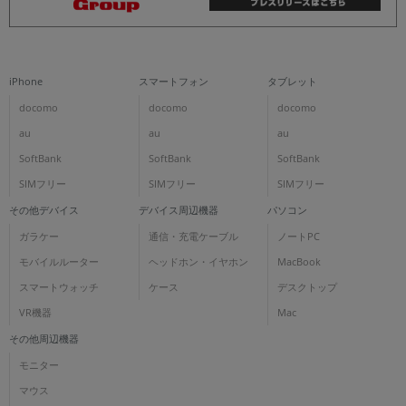
iPhone
スマートフォン
タブレット
docomo
docomo
docomo
au
au
au
SoftBank
SoftBank
SoftBank
SIMフリー
SIMフリー
SIMフリー
その他デバイス
デバイス周辺機器
パソコン
ガラケー
通信・充電ケーブル
ノートPC
モバイルルーター
ヘッドホン・イヤホン
MacBook
スマートウォッチ
ケース
デスクトップ
VR機器
Mac
その他周辺機器
モニター
マウス