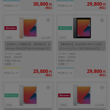
「iPhone」「Xperia」「Galaxy」など
30,800
29,800
円
円
中古Aランク
中古Aランク
(税込)
(税込)
メーカー
製造、販売メーカーの絞り込み
「Apple」「SONY」「SHARP」など
機能・特徴
Wi-Fiモデル
商品の搭載機能による絞り込み
「5G対応」「防水」「ワンセグ」など
32GB
nanoSIM
32GB
【SIMロック解除済】【第8世代】 d
【第8世代】 iPad2020 Wi-Fi 32GB
ドライブ
ocomo iPad2020 Wi-Fi+Cellular 32
スペースグレイ MYL92J/A A2270
ドライブの絞り込み
GB ゴールド MYMK2J/A A2429
メーカー：Apple
メーカー：Apple
発売日： 2020/09
発売日： 2020/09
ランク
付属品: 本体のみ
付属品: 本体のみ
在庫数：1
在庫数：1
商品状態の絞り込み
「新品」「未使用」「中古」など
25,800
29,800
円
円
中古Cランク
中古Aランク
(税込)
(税込)
CPU
CPUの絞り込み
OS
Wi-Fiモデル
OSの絞り込み
32GB
128GB
nanoSIM
メモリ