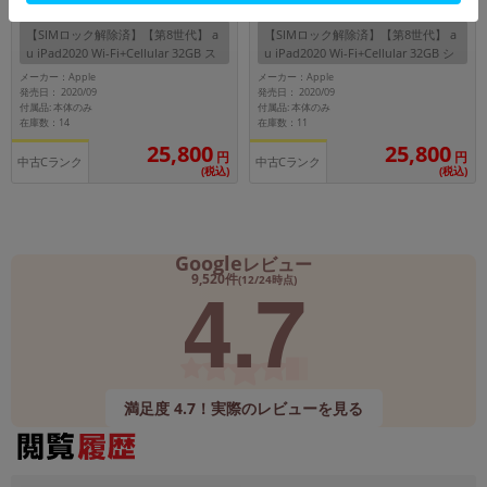
32GB
nanoSIM
32GB
nanoSIM
【SIMロック解除済】【第8世代】 a
【SIMロック解除済】【第8世代】 a
u iPad2020 Wi-Fi+Cellular 32GB ス
u iPad2020 Wi-Fi+Cellular 32GB シ
ペースグレイ MYMH2J/A A2429
ルバー MYMJ2J/A A2429
メーカー：Apple
メーカー：Apple
発売日： 2020/09
発売日： 2020/09
付属品: 本体のみ
付属品: 本体のみ
在庫数：14
在庫数：11
25,800
25,800
円
円
中古Cランク
中古Cランク
(税込)
(税込)
Google
レビュー
4.7
9,520件
(12/24時点)
満足度 4.7！実際のレビューを見る