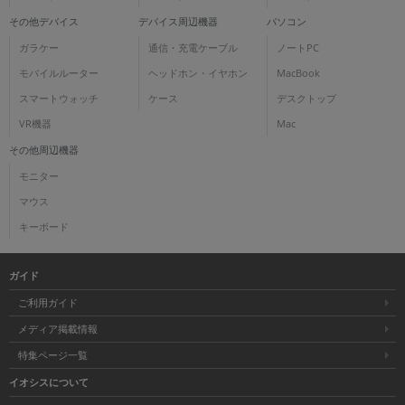
その他デバイス
デバイス周辺機器
パソコン
ガラケー
通信・充電ケーブル
ノートPC
モバイルルーター
ヘッドホン・イヤホン
MacBook
スマートウォッチ
ケース
デスクトップ
VR機器
Mac
その他周辺機器
モニター
マウス
キーボード
ガイド
ご利用ガイド
メディア掲載情報
特集ページ一覧
イオシスについて