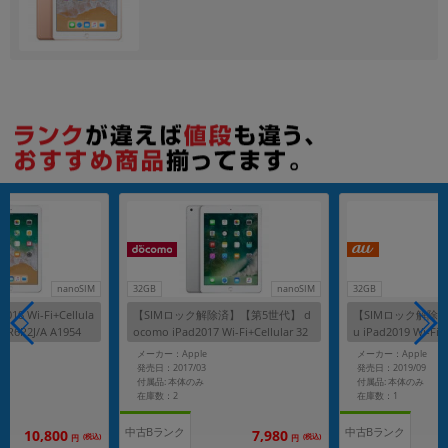
各項目のチェックボックスは「or検索」となります。
ただし機能別のみ「and検索」となります。
nanoSIM
32GB
nanoSIM
32GB
18 Wi-Fi+Cellula
【SIMロック解除済】【第5世代】 d
【SIMロック解除済
R6P2J/A A1954
ocomo iPad2017 Wi-Fi+Cellular 32
u iPad2019 Wi-Fi+
リー】
GB シルバー MP1L2J/A A1823
ペースグレイ MW6A2
メーカー：Apple
メーカー：Apple
発売日：2017/03
発売日：2019/09
付属品: 本体のみ
付属品: 本体のみ
在庫数：2
在庫数：1
中古Bランク
中古Bランク
10,800
7,980
(税込)
(税込)
円
円