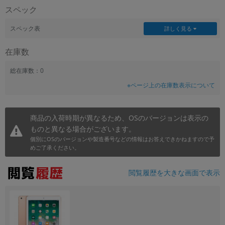
スペック
~
スペック表
詳しく見る
容量
在庫数
~
総在庫数：0
モニタサイズ
※ページ上の在庫数表示について
~
商品の入荷時期が異なるため、OSのバージョンは表示の
価格
ものと異なる場合がございます。
円 ～
円
個別にOSのバージョンや製造番号などの情報はお答えできかねますので予
めご了承ください。
閲覧履歴を大きな画面で表示
発売日
月 から
年
月 まで
年