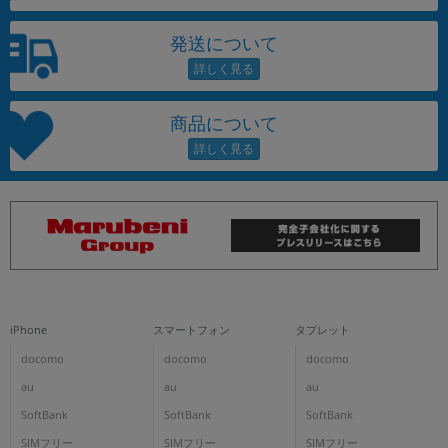
発送について
商品について
iPhone
スマートフォン
タブレット
docomo
docomo
docomo
au
au
au
SoftBank
SoftBank
SoftBank
SIMフリー
SIMフリー
SIMフリー