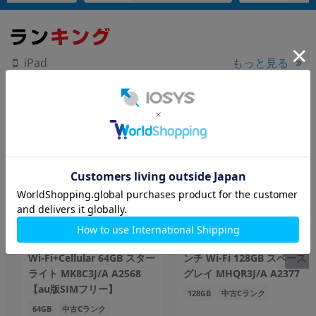
もっと見る
iPad
【第6世代】 iPad mini6
【第3世代】 iPad Pro 11イ
Wi-Fi+Cellular 64GB スター
ンチ Wi-Fi 128GB スペース
ライト MK8C3J/A A2568
グレイ MHQR3J/A A2377
【au版SIMフリー】
128GB
中古Cランク
64GB
中古Cランク