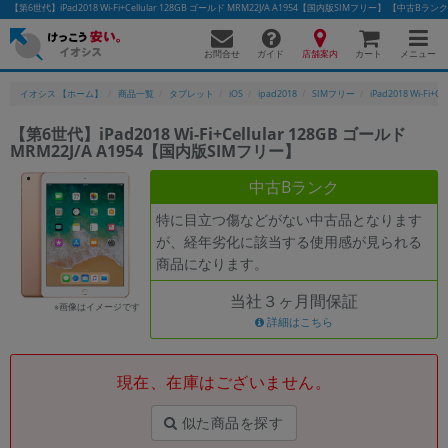
【第6世代】iPad2018 Wi-Fi+Cellular 128GB ゴールド MRM22J/A A1954【国内版SIMフリー】 【
お問合せ
店舗案内
メニュー
ガイド
カート
イオシス 【ホーム】
商品一覧
タブレット
iOS
ipad2018
SIMフリー
iPad2018 Wi-Fi+Cel
【第6世代】iPad2018 Wi-Fi+Cellular 128GB ゴールド
MRM22J/A A1954【国内版SIMフリー】
かんたんパソコン検索に切り替える
中古Bランク
特に目立つ傷などがない中古品となります
フリーワード
が、経年劣化に該当する使用感が見られる
商品になります。
除外ワード
当社３ヶ月間保証
人気の検索ワード：
Let's note
EliteBook
MacBook
※画像はイメージです
詳細はこちら
カテゴリー
商品ジャンルの絞り込み
「スマートフォン」「タブレット」など
現在、在庫はございません。
シリーズ
似た商品を探す
商品シリーズ名・ブランド名の絞り込み。