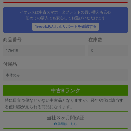
「iPhone」「Xperia」「Galaxy」など
メーカー
イオシスは中古スマホ・タブレットの買い替えも安心
初めての購入でも安心してお選びいただけます
製造、販売メーカーの絞り込み
「Apple」「SONY」「SHARP」など
1weekあんしんサポートを確認する
機能・特徴
商品番号
在庫数
商品の搭載機能による絞り込み
「5G対応」「防水」「ワンセグ」など
176419
0
ドライブ
ドライブの絞り込み
付属品
ランク
本体のみ
商品状態の絞り込み
「新品」「未使用」「中古」など
中古Bランク
CPU
特に目立つ傷などがない中古品となりますが、経年劣化に該当す
CPUの絞り込み
る使用感が見られる商品になります。
OS
当社３ヶ月間保証
OSの絞り込み
詳細はこちら
メモリ