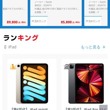
A2993
メーカー：Apple
メーカー：Apple
発売日：2024/10
発売日：2024/10
付属品: 箱/20W USB-C電源アダプタ/USB-C充電ケーブル(1m)/マニュアル
付属品: 箱/20W USB-C電源アダプタ/USB-C充電ケーブル(1m)/マニュアル
在庫数：13
在庫数：9
中古Aランク
中古Aランク
89,800
85,800
(税込)
(税込)
円
円
もっと見る
iPad
【第6世代】 iPad mini6
【第3世代】 iPad Pro 11イ