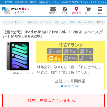
【第7世代】 iPad mini(A17 Pro) Wi-Fi 128GB スペースグレイ MXN63J/A A2993 【中古Cランク】|中
お問合せ
店舗案内
メニュー
ガイド
カート
イオシス 【ホーム】
商品一覧
タブレット
iOS
ipad
Wi-Fi
iPad mini Wi-Fi
【第7世代】 i
【第7世代】 iPad mini(A17 Pro) Wi-Fi 128GB スペースグ
レイ MXN63J/A A2993
かんたんパソコン検索に切り替える
中古Cランク
フリーワード
除外ワード
経年劣化に該当しない傷、汚れなどのある
中古品。動作に問題はありません。
人気の検索ワード：
Let's note
EliteBook
MacBook
※画像はイメージです
当社３ヶ月間保証
カテゴリー
詳細はこちら
商品ジャンルの絞り込み
「スマートフォン」「タブレット」など
シリーズ
現在、在庫はございません。
商品シリーズ名・ブランド名の絞り込み。