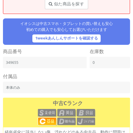
「iPhone」「Xperia」「Galaxy」など
似た商品を探す
メーカー
製造、販売メーカーの絞り込み
「Apple」「SONY」「SHARP」など
イオシスは中古スマホ・タブレットの買い替えも安心
初めての購入でも安心してお選びいただけます
機能・特徴
1weekあんしんサポートを確認する
商品の搭載機能による絞り込み
「5G対応」「防水」「ワンセグ」など
商品番号
在庫数
ドライブ
ドライブの絞り込み
349655
0
ランク
付属品
商品状態の絞り込み
「新品」「未使用」「中古」など
本体のみ
CPU
CPUの絞り込み
中古Cランク
OS
OSの絞り込み
メモリ
経年劣化に該当しない傷、汚れなどのある中古品。動作に問題は