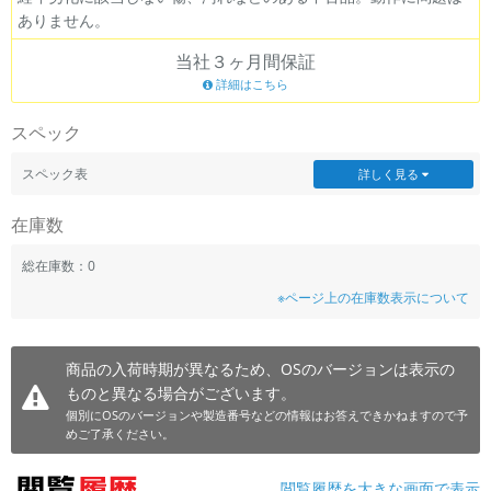
ありません。
~
当社３ヶ月間保証
容量
詳細はこちら
~
スペック
モニタサイズ
スペック表
詳しく見る
~
在庫数
価格
総在庫数：0
※ページ上の在庫数表示について
円 ～
円
商品の入荷時期が異なるため、OSのバージョンは表示の
ものと異なる場合がございます。
発売日
個別にOSのバージョンや製造番号などの情報はお答えできかねますので予
月 から
年
めご了承ください。
月 まで
年
閲覧履歴を大きな画面で表示