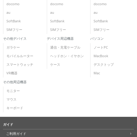
docomo
docomo
docomo
au
au
au
SoftBank
SoftBank
SoftBank
SIMフリー
SIMフリー
SIMフリー
その他デバイス
デバイス周辺機器
パソコン
ガラケー
通信・充電ケーブル
ノートPC
モバイルルーター
ヘッドホン・イヤホン
MacBook
スマートウォッチ
ケース
デスクトップ
VR機器
Mac
その他周辺機器
モニター
マウス
キーボード
ガイド
ご利用ガイド