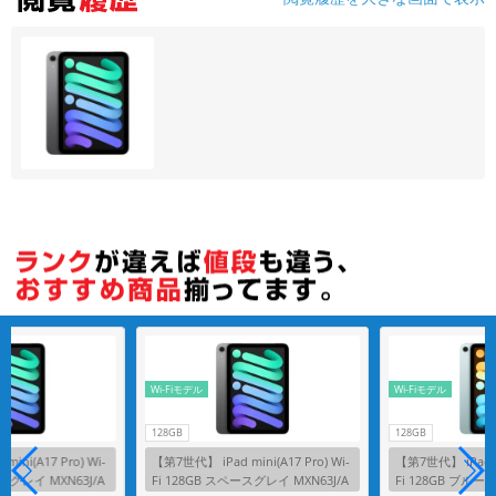
各項目のチェックボックスは「or検索」となります。
ただし機能別のみ「and検索」となります。
Wi-Fiモデル
Wi-Fiモデル
128GB
128GB
ni(A17 Pro) Wi-
【第7世代】 iPad mini(A17 Pro) Wi-
【第7世代】 iPad min
スグレイ MXN63J/A
Fi 128GB スペースグレイ MXN63J/A
Fi 128GB ブルー MX