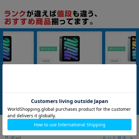
Wi-Fiモデル
Wi-Fiモデル
128GB
128GB
ni(A17 Pro) Wi-
【第7世代】 iPad mini(A17 Pro) Wi-
【第7世代】 iPad min
スグレイ MXN63J/A
Fi 128GB スペースグレイ MXN63J/A
Fi 128GB ブルー MX
A2993
メーカー：Apple
メーカー：Apple
発売日：2024/10
発売日：2024/10
付属品: 箱/20W USB-C電源アダプタ/USB-C充電ケーブル(1m)/マニュアル
付属品: 箱/20W USB-C電源アダプタ/USB-C充電ケーブル(1m)/マニュアル
在庫数：10
在庫数：5
中古Aランク
中古Aランク
89,800
85,800
(税込)
(税込)
円
円
もっと見る
iPad