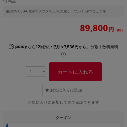
付属品
「iPhone」「Xperia」「Galaxy」など
箱/20W USB-C電源アダプタ/USB-C充電ケーブル(1m)/マニュアル
メーカー
製造、販売メーカーの絞り込み
「Apple」「SONY」「SHARP」など
89,800
円
（税込）
機能・特徴
商品の搭載機能による絞り込み
「5G対応」「防水」「ワンセグ」など
なら
12回払いで月々7,536円
から。分割手数料無料
ドライブ
ドライブの絞り込み
ランク
カートに入れる
商品状態の絞り込み
「新品」「未使用」「中古」など
お気に入りに追加
CPU
CPUの絞り込み
お気に入りに追加して後で確認できます
OS
OSの絞り込み
クーポン
メモリ