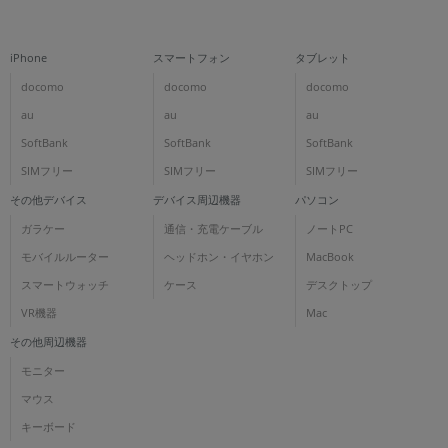
iPhone
スマートフォン
タブレット
docomo
docomo
docomo
au
au
au
SoftBank
SoftBank
SoftBank
SIMフリー
SIMフリー
SIMフリー
その他デバイス
デバイス周辺機器
パソコン
ガラケー
通信・充電ケーブル
ノートPC
モバイルルーター
ヘッドホン・イヤホン
MacBook
スマートウォッチ
ケース
デスクトップ
VR機器
Mac
その他周辺機器
モニター
マウス
キーボード