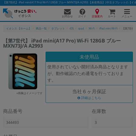
【第7世代】 iPad mini(A17 Pro) Wi-Fi 128GB ブルー MXN73J/A A2993 【未使用品】|中古タブレットの【
お問合せ
店舗案内
メニュー
ガイド
カート
イオシス 【ホーム】
商品一覧
タブレット
iOS
ipad
Wi-Fi
iPad mini Wi-Fi
【第7世代】 iP
【第7世代】 iPad mini(A17 Pro) Wi-Fi 128GB ブルー
MXN73J/A A2993
かんたんパソコン検索に切り替える
未使用品
使用されていない開封済み商品となります
フリーワード
が、動作確認のため通電を行っておりま
す。
除外ワード
当社６ヶ月保証
人気の検索ワード：
Let's note
EliteBook
MacBook
※画像はイメージです
詳細はこちら
カテゴリー
商品番号
在庫数
商品ジャンルの絞り込み
「スマートフォン」「タブレット」など
344493
3
シリーズ
商品シリーズ名・ブランド名の絞り込み。