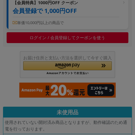
【会員特典】1000円OFF クーポン
~
会員登録で 1,000円OFF
容量
単価10,000円以上の商品で
~
ログイン / 会員登録してクーポンを使う
モニタサイズ
~
お届け住所と支払い方法を選択して今すぐ購入
価格
円 ～
円
発売日
未使用品
月 から
年
使用されていない開封済み商品となりますが、動作確認のため通
電を行っております。
月 まで
年