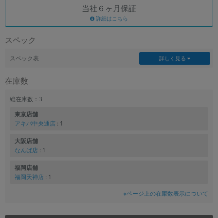
当社６ヶ月保証
各項目のチェックボックスは「or検索」となります。
詳細はこちら
ただし機能別のみ「and検索」となります。
スペック
スペック表
詳しく見る
在庫数
総在庫数：3
東京店舗
アキバ中央通店
: 1
大阪店舗
なんば店
: 1
福岡店舗
福岡天神店
: 1
※ページ上の在庫数表示について