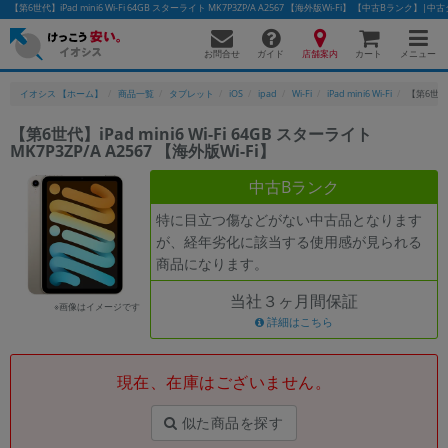
【第6世代】iPad mini6 Wi-Fi 64GB スターライト MK7P3ZP/A A2567 【海外版Wi-Fi】 【中古Bラン
お問合せ
店舗案内
メニュー
ガイド
カート
イオシス 【ホーム】
商品一覧
タブレット
iOS
ipad
Wi-Fi
iPad mini6 Wi-Fi
【第6世代】i
【第6世代】iPad mini6 Wi-Fi 64GB スターライト
MK7P3ZP/A A2567 【海外版Wi-Fi】
かんたんパソコン検索に切り替える
中古Bランク
特に目立つ傷などがない中古品となります
フリーワード
が、経年劣化に該当する使用感が見られる
商品になります。
除外ワード
当社３ヶ月間保証
人気の検索ワード：
Let's note
EliteBook
MacBook
※画像はイメージです
詳細はこちら
カテゴリー
商品ジャンルの絞り込み
「スマートフォン」「タブレット」など
現在、在庫はございません。
シリーズ
似た商品を探す
商品シリーズ名・ブランド名の絞り込み。