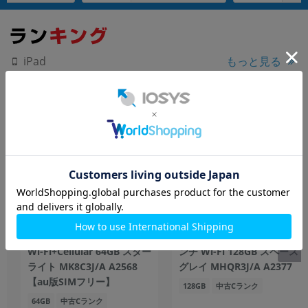
もっと見る
iPad
【第6世代】 iPad mini6
【第3世代】 iPad Pro 11イ
Wi-Fi+Cellular 64GB スター
ンチ Wi-Fi 128GB スペース
ライト MK8C3J/A A2568
グレイ MHQR3J/A A2377
【au版SIMフリー】
128GB
中古Cランク
64GB
中古Cランク