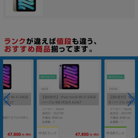
各項目のチェックボックスは「or検索」となります。
ただし機能別のみ「and検索」となります。
Wi-Fiモデル
Wi-Fiモデル
64GB
256GB
ini6 Wi-Fi 64GB
【第6世代】 iPad mini6 Wi-Fi 64GB
【第6世代】 iPad min
A A2567
パープル MK7R3J/A A2567
B パープル MK7X3J/
メーカー：Apple
メーカー：Apple
発売日：2021/09
発売日：2021/09
付属品: 本体のみ
付属品: 本体のみ
付属品: 箱/20W USB-C電源アダプタ/USB-C充電ケーブル（1m）/クイックスタートガイド
在庫数：1
在庫数：1
中古Cランク
中古Bランク
47,800
47,800
(税込)
(税込)
円
円