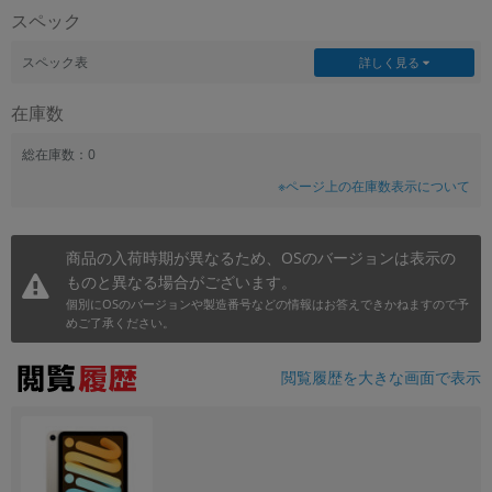
スペック
~
スペック表
詳しく見る
容量
在庫数
~
総在庫数：0
モニタサイズ
※ページ上の在庫数表示について
~
商品の入荷時期が異なるため、OSのバージョンは表示の
価格
ものと異なる場合がございます。
円 ～
円
個別にOSのバージョンや製造番号などの情報はお答えできかねますので予
めご了承ください。
閲覧履歴を大きな画面で表示
発売日
月 から
年
月 まで
年