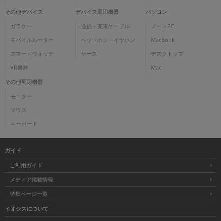
その他デバイス
デバイス周辺機器
パソコン
ガラケー
通信・充電ケーブル
ノートPC
モバイルルーター
ヘッドホン・イヤホン
MacBook
スマートウォッチ
ケース
デスクトップ
VR機器
Mac
その他周辺機器
モニター
マウス
キーボード
ガイド
ご利用ガイド
メディア掲載情報
特集ページ一覧
イオシスについて