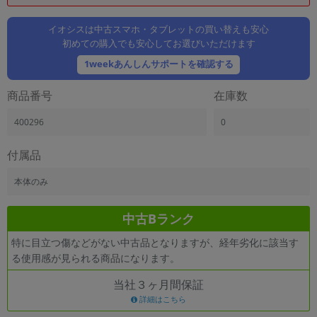
「iPhone」「Xperia」「Galaxy」など
メーカー
イオシスは中古スマホ・タブレットの買い替えも安心
初めての購入でも安心してお選びいただけます
製造、販売メーカーの絞り込み
「Apple」「SONY」「SHARP」など
1weekあんしんサポートを確認する
機能・特徴
商品番号
在庫数
商品の搭載機能による絞り込み
「5G対応」「防水」「ワンセグ」など
400296
0
ドライブ
ドライブの絞り込み
付属品
ランク
本体のみ
商品状態の絞り込み
「新品」「未使用」「中古」など
中古Bランク
CPU
特に目立つ傷などがない中古品となりますが、経年劣化に該当す
CPUの絞り込み
る使用感が見られる商品になります。
OS
当社３ヶ月間保証
OSの絞り込み
詳細はこちら
メモリ