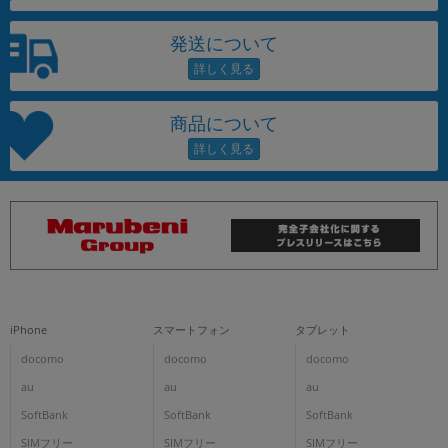
発送について
商品について
iPhone
スマートフォン
タブレット
docomo
docomo
docomo
au
au
au
SoftBank
SoftBank
SoftBank
SIMフリー
SIMフリー
SIMフリー