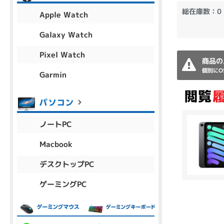
アウトレット
総在庫数：0
Apple Watch
Galaxy Watch
Pixel Watch
OS
商品の
OSの絞り込み
個別にO
Garmin
Chr
Win 11
Win 10
MacOS
Win 7
Win 8
容量
ノートPC
~
Macbook
デスクトップPC
価格
ゲーミングPC
円 ～
円