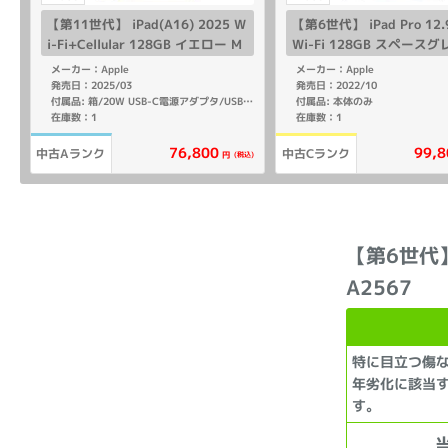
【第11世代】 iPad(A16) 2025 W
【第6世代】 iPad Pro 1
i-Fi+Cellular 128GB イエロー M
Wi-Fi 128GB スペースグ
D7H4J/A A3355 【SoftBank版S
XP3J/A A2436
メーカー：Apple
メーカー：Apple
IMフリー】
発売日：2025/03
発売日：2022/10
付属品: 本体のみ
付属品: 箱/20W USB-C電源アダプタ/USB-C充電ケーブル(1m)/マニュアル
在庫数：1
在庫数：1
76,800
99,8
中古Aランク
中古Cランク
(税込)
円
【第6世代】 
A2567
特に目立つ傷
年劣化に該当
す。