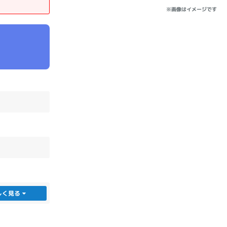
※画像はイメージです
sonic
FUJITSU
Lenovo
DVD-ROM
DVD±RW
しく見る
Ryzen 7
Ryzen 5
Core i9