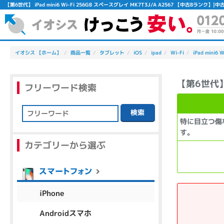
【第6世代】 iPad mini6 Wi-Fi 256GB スペースグレイ MK7T3J/A A2567 【中古Bラン
イオシス 【ホーム】
商品一覧
タブレット
iOS
ipad
Wi-Fi
iPad mini6 W
【第6世代】 
フリーワード検索
検索
特に目立つ傷
フリーワード
す。
カテゴリーから選ぶ
除外ワード
人気の検索ワード：
Let's note
EliteBook
MacBook
iPhone
Androidスマホ
シリーズ