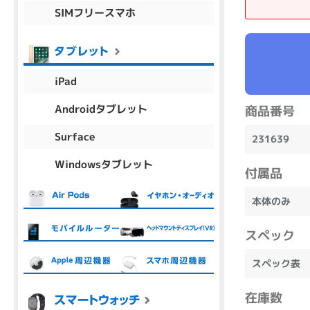
SIMフリースマホ
商品シリーズ名・ブランド名の絞り込み。
Let's note
dynabook
Thinkpad
LAVIE
FMV
macbook
Inspiron
aspire
iPad
Androidタブレット
商品番号
機能・特徴
Surface
231639
商品の搭載機能による絞り込み
Windowsタブレット
Webカメラ内蔵
付属品
本体のみ
スペック
ランク
スペック表
商品状態の絞り込み
在庫数
新品/未使用
Aランク
Bラ
未使用
中古
新品