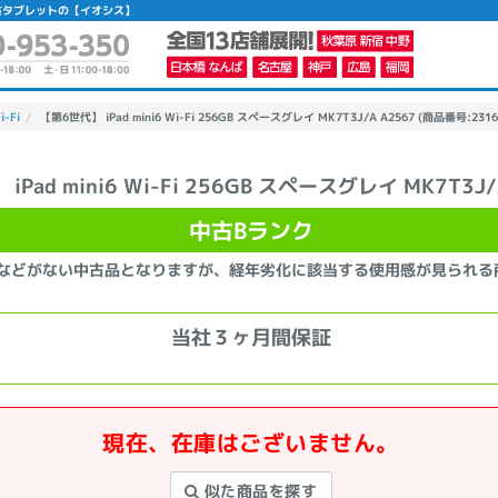
ク】|中古タブレットの【イオシス】
i-Fi
【第6世代】 iPad mini6 Wi-Fi 256GB スペースグレイ MK7T3J/A A2567 (商品番号:2316
iPad mini6 Wi-Fi 256GB スペースグレイ MK7T3J/
かんたんパソコン検索に切り替える
中古Bランク
などがない中古品となりますが、経年劣化に該当する使用感が見られる
カテゴリー
商品ジャンルの絞り込み
当社３ヶ月間保証
ノートPC
デスクPC
モニター
現在、在庫はございません。
メーカー
似た商品を探す