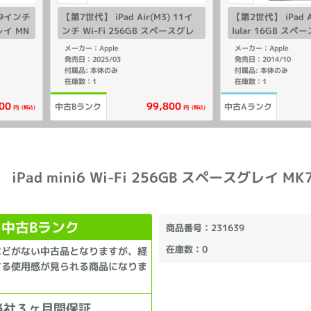
2.9インチ
【第7世代】 iPad Air(M3) 11イ
【第2世代】 iPad Ai
レイ MN
ンチ Wi-Fi 256GB スペースグレ
lular 16GB ス
イ MCA14J/A A3266
U2LL/A A1567
メーカー：Apple
メーカー：Apple
ー】
発売日：2025/03
発売日：2014/10
付属品: 本体のみ
付属品: 本体のみ
在庫数：1
在庫数：1
00
99,800
中古Bランク
中古Aランク
(税込)
(税込)
円
円
iPad mini6 Wi-Fi 256GB スペースグレイ MK7
中古Bランク
商品番号
：231639
在庫数
：0
などがない中古品となりますが、経
する使用感が見られる商品になりま
当社３ヶ月間保証