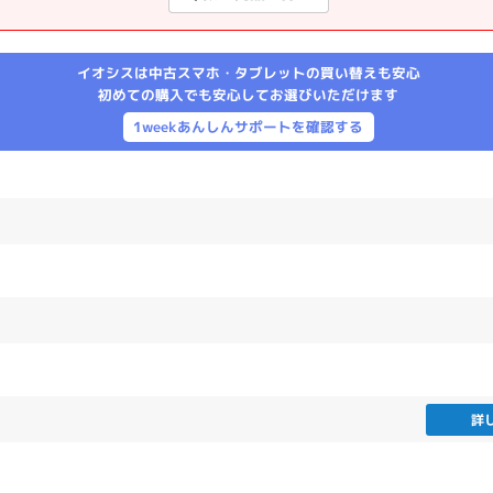
製造、販売メーカーの絞り込み
Pana
TOSHIBA
Apple
SONY
VAIO
イオシスは中古スマホ・タブレットの買い替えも安心
Asus
HP
初めての購入でも安心してお選びいただけます
1weekあんしんサポートを確認する
ドライブ
ドライブの絞り込み
DVD-マルチ
BD-ROM
BD−R
DVDスーパーマルチ
その他
CPU
詳
CPUの絞り込み
Apple M1
Apple M2
ンク
Cランク
Ryzen 9