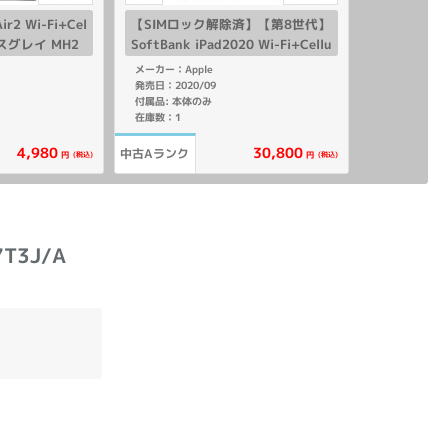
r2 Wi-Fi+Cel
【SIMロック解除済】【第8世代】
ペースグレイ MH2
SoftBank iPad2020 Wi-Fi+Cellu
 【海外版SIMフリ
lar 32GB ゴールド MYMK2J/A A
メーカー：Apple
2429
発売日：2020/09
付属品: 本体のみ
在庫数：1
4,980
30,800
中古Aランク
(税込)
(税込)
円
円
T3J/A