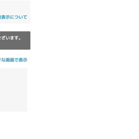
の他
数表示について
ございます。
きな画面で表示
 から
 まで