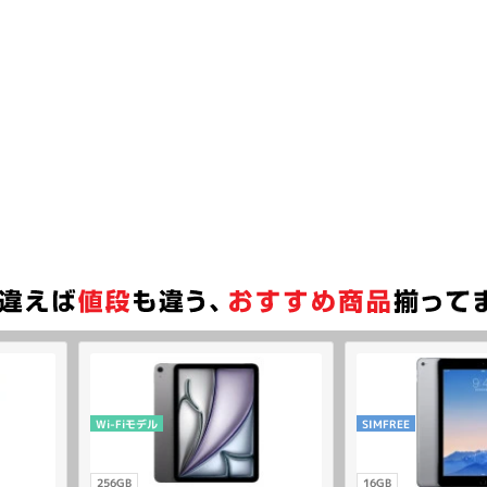
Wi-Fiモデル
SIMFREE
256GB
16GB