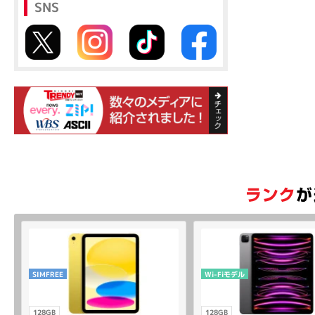
SNS
SIMFREE
Wi-Fiモデル
128GB
128GB