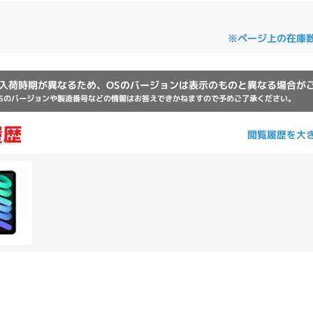
Core i7
Core i5
Core i3
そ
※ページ上の在庫
メモリ
入荷時期が異なるため、OSのバージョンは表示のものと異なる場合が
Sのバージョンや製造番号などの情報はお答えできかねますので予めご了承ください。
~
omeOS
その他
閲覧履歴を大
モニタサイズ
~
発売日
月
年
月
年