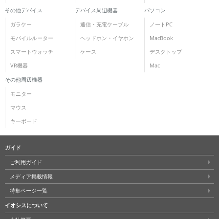
その他デバイス
デバイス周辺機器
パソコン
ガラケー
通信・充電ケーブル
ノートPC
モバイルルーター
ヘッドホン・イヤホン
MacBook
スマートウォッチ
ケース
デスクトップ
VR機器
Mac
その他周辺機器
モニター
マウス
キーボード
ガイド
ご利用ガイド
メディア掲載情報
特集ページ一覧
イオシスについて