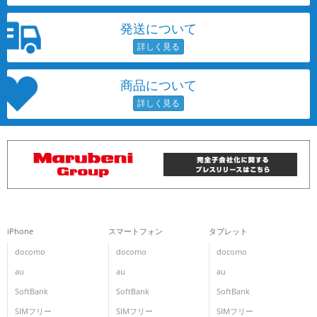
各項目のチェックボックスは「or検索」となります。
発送について
ただし機能別のみ「and検索」となります。
商品について
iPhone
スマートフォン
タブレット
docomo
docomo
docomo
au
au
au
SoftBank
SoftBank
SoftBank
SIMフリー
SIMフリー
SIMフリー