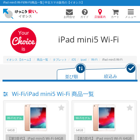
iPad mini5 Wi-Fi(Wi-Fi)商品一覧│中古スマホ販売の【イオシス】
お問合せ
店舗案内
メニュー
ガイド
カート
iPad mini5 Wi-Fi
かんたんパソコン検索に切り替える
イオシス 【ホーム】
商品一覧
タブレット
iOS
ipad
Wi-Fi
iPad mini5 Wi-Fi
フリーワード
並び順
絞込み
除外ワード
Wi-Fi/iPad mini5 Wi-Fi 商品一覧
人気の検索ワード：
Let's note
EliteBook
MacBook
カテゴリー
商品ジャンルの絞り込み
「スマートフォン」「タブレット」など
Wi-Fiモデル
Wi-Fiモデル
シリーズ
64GB
64GB
商品シリーズ名・ブランド名の絞り込み。
【第5世代】 iPad mini5 Wi-Fi 64GB
【第5世代】 iPad mini5 Wi-Fi 64GB
「iPhone」「Xperia」「Galaxy」など