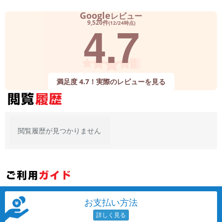
~
Google
レビュー
4.7
9,520件
(12/24時点)
容量
~
モニタサイズ
満足度 4.7！実際のレビューを見る
~
価格
閲覧履歴が見つかりません
円 ～
円
発売日
月 から
年
お支払い方法
月 まで
年