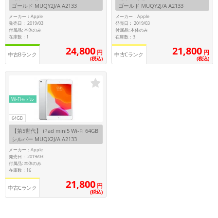
ゴールド MUQY2J/A A2133
ゴールド MUQY2J/A A2133
メーカー：Apple
メーカー：Apple
メーカー
発売日： 2019/03
発売日： 2019/03
製造、販売メーカーの絞り込み
付属品: 本体のみ
付属品: 本体のみ
「Apple」「SONY」「SHARP」など
在庫数：1
在庫数：3
24,800
21,800
円
円
機能・特徴
中古Bランク
中古Cランク
(税込)
(税込)
商品の搭載機能による絞り込み
「5G対応」「防水」「ワンセグ」など
ドライブ
Wi-Fiモデル
ドライブの絞り込み
ランク
64GB
商品状態の絞り込み
【第5世代】 iPad mini5 Wi-Fi 64GB
「新品」「未使用」「中古」など
シルバー MUQX2J/A A2133
メーカー：Apple
CPU
発売日： 2019/03
付属品: 本体のみ
CPUの絞り込み
在庫数：16
21,800
OS
円
中古Cランク
(税込)
OSの絞り込み
メモリ