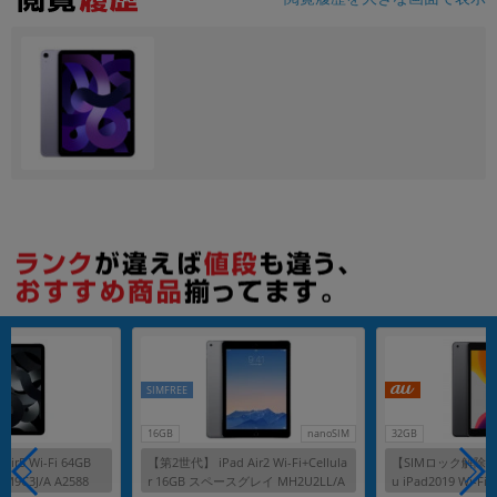
各項目のチェックボックスは「or検索」となります。
ただし機能別のみ「and検索」となります。
SIMFREE
16GB
nanoSIM
32GB
ir5 Wi-Fi 64GB
【第2世代】 iPad Air2 Wi-Fi+Cellula
【SIMロック解除済
C3J/A A2588
r 16GB スペースグレイ MH2U2LL/A
u iPad2019 Wi-Fi+