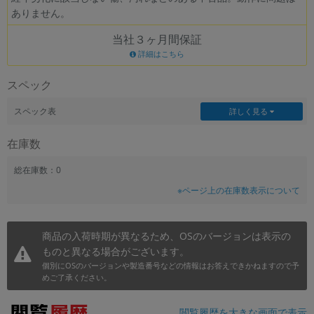
ありません。
~
当社３ヶ月間保証
容量
詳細はこちら
~
スペック
モニタサイズ
スペック表
詳しく見る
~
在庫数
価格
総在庫数：0
※ページ上の在庫数表示について
円 ～
円
商品の入荷時期が異なるため、OSのバージョンは表示の
ものと異なる場合がございます。
発売日
個別にOSのバージョンや製造番号などの情報はお答えできかねますので予
月 から
年
めご了承ください。
月 まで
年
閲覧履歴を大きな画面で表示