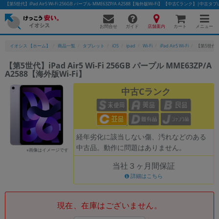
【第5世代】iPad Air5 Wi-Fi 256GB パープル MME63ZP/A A2588【海外版Wi-Fi】 【中古Cランク】|
お問合せ
店舗案内
メニュー
ガイド
カート
イオシス 【ホーム】
商品一覧
タブレット
iOS
ipad
Wi-Fi
iPad Air5 Wi-Fi
【第5世代】iP
【第5世代】iPad Air5 Wi-Fi 256GB パープル MME63ZP/A
A2588【海外版Wi-Fi】
かんたんパソコン検索に切り替える
中古Cランク
フリーワード
除外ワード
経年劣化に該当しない傷、汚れなどのある
中古品。動作に問題はありません。
人気の検索ワード：
Let's note
EliteBook
MacBook
※画像はイメージです
当社３ヶ月間保証
カテゴリー
詳細はこちら
商品ジャンルの絞り込み
「スマートフォン」「タブレット」など
シリーズ
現在、在庫はございません。
商品シリーズ名・ブランド名の絞り込み。