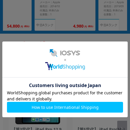
A1567 【海外版SIMフリー】
ペースグレイ MW6A2
メーカー：Apple
メーカー：Apple
発売日：2014/10
発売日：2019/09
付属品: 本体のみ
付属品: 本体のみ
在庫数：1
在庫数：1
中古Aランク
中古Aランク
54,800
4,980
(税込)
(税込)
円
円
もっと見る
iPad
【第3世代】 iPad Pro 12.9
【第5世代】 iPad Pro(M4)