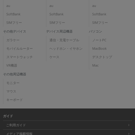
au
au
au
SoftBank
SoftBank
SoftBank
SIMフリー
SIMフリー
SIMフリー
その他デバイス
デバイス周辺機器
パソコン
ガラケー
通信・充電ケーブル
ノートPC
モバイルルーター
ヘッドホン・イヤホン
MacBook
スマートウォッチ
ケース
デスクトップ
VR機器
Mac
その他周辺機器
モニター
マウス
キーボード
ガイド
ご利用ガイド
メディア掲載情報