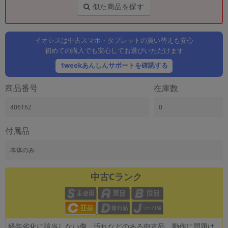
「iPhone」「Xperia」「Galaxy」など
似た商品を探す
メーカー
製造、販売メーカーの絞り込み
「Apple」「SONY」「SHARP」など
イオシスは中古スマホ・タブレットの買い替えも安心
初めての購入でも安心してお選びいただけます
機能・特徴
1weekあんしんサポートを確認する
商品の搭載機能による絞り込み
「5G対応」「防水」「ワンセグ」など
商品番号
在庫数
ドライブ
ドライブの絞り込み
406162
0
ランク
付属品
商品状態の絞り込み
「新品」「未使用」「中古」など
本体のみ
CPU
CPUの絞り込み
中古Cランク
OS
OSの絞り込み
メモリ
経年劣化に該当しない傷、汚れなどのある中古品。動作に問題は