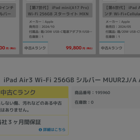
2.9インチ
【第7世代】 iPad mini(A17 Pro)
【第6世代】 iPad A
 シルバー
Wi-Fi 256GB スターライト MXN
ンチ Wi-Fi+Cellul
版SIM
D3J/A A2993
プル MUXL3J/A 
メーカー：Apple
メーカー：Apple
SIMフリー】
発売日：2024/10
発売日：2024/05
付属品: 箱/20W USB-C電源アダプタ/USB-C充電ケーブル(1m)/マニュアル
在庫数：1
在庫数：1
00
99,800
中古Aランク
中古Aランク
(税込)
(税込)
円
円
Pad Air3 Wi-Fi 256GB シルバー MUUR2J/A 
中古Cランク
商品番号
：195960
在庫数
：0
当しない傷、汚れなどのある中古
題はありません。
当社３ヶ月間保証
詳細はこちら