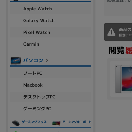
総在庫数：0
アウトレット
Apple Watch
Galaxy Watch
商品の
Pixel Watch
OS
個別にO
OSの絞り込み
Garmin
Chr
Win 11
Win 10
MacOS
Win 7
Win 8
容量
ノートPC
~
Macbook
デスクトップPC
価格
ゲーミングPC
円 ～
円