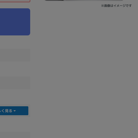
※画像はイメージです
sonic
FUJITSU
Lenovo
DVD-ROM
DVD±RW
しく見る
Ryzen 7
Ryzen 5
Core i9