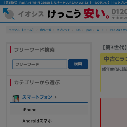
【第3世代】iPad Air3 Wi-Fi 256GB シルバー MUUR2J/A A2152 【中古Cランク】|中古
イオシス 【ホーム】
商品一覧
タブレット
iOS
ipad
Wi-Fi
iPad Air3 Wi
【第3世代】iP
フリーワード検索
中古Cラ
検索
経年劣化に該
フリーワード
カテゴリーから選ぶ
除外ワード
人気の検索ワード：
Let's note
EliteBook
MacBook
iPhone
Androidスマホ
シリーズ