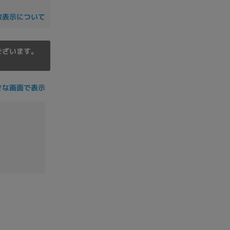
の他
数表示について
ございます。
きな画面で表示
 から
 まで