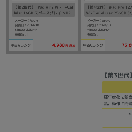
【第2世代】 iPad Air2 Wi-Fi+Cel
【第4世代】 iPad Pro 1
lular 16GB スペースグレイ MH2
Wi-Fi+Cellular 256GB
U2LL/A A1567 【海外版SIMフリ
MXF62J/A A2232 【国内
メーカー：Apple
メーカー：Apple
ー】
フリー】
発売日：2014/10
発売日：2020/03
付属品: 本体のみ
付属品: 本体のみ
在庫数：1
在庫数：1
4,980
73,8
中古Aランク
中古Cランク
(税込)
円
【第3世代】i
経年劣化に該
品。動作に問