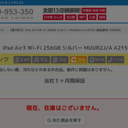
タブレットの【イオシス】
-Fi
【第3世代】iPad Air3 Wi-Fi 256GB シルバー MUUR2J/A A2152 (商品番号:195960)
ad Air3 Wi-Fi 256GB シルバー MUUR2J/A A215
かんたんパソコン検索に切り替える
ンク
当しない傷、汚れなどのある中古品。動作に問題はありません。
カテゴリー
商品ジャンルの絞り込み
当社３ヶ月間保証
ノートPC
デスクPC
モニター
現在、在庫はございません。
似た商品を探す
メーカー