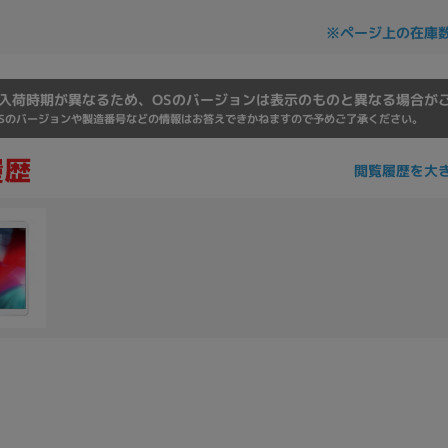
Core i7
Core i5
Core i3
そ
※ページ上の在庫
入荷時期が異なるため、OSのバージョンは表示のものと異なる場合が
メモリ
Sのバージョンや製造番号などの情報はお答えできかねますので予めご了承ください。
~
閲覧履歴を大
omeOS
その他
モニタサイズ
~
発売日
月
年
月
年