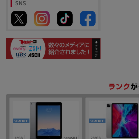
SNS
SIMFREE
SIMFREE
16GB
nanoSIM
256GB