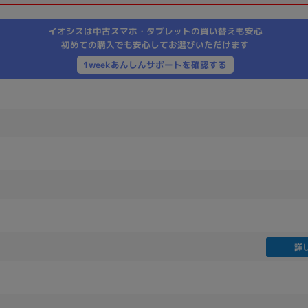
製造、販売メーカーの絞り込み
イオシスは中古スマホ・タブレットの買い替えも安心
Pana
TOSHIBA
Apple
SONY
VAIO
初めての購入でも安心してお選びいただけます
Asus
HP
1weekあんしんサポートを確認する
ドライブ
ドライブの絞り込み
DVD-マルチ
BD-ROM
BD−R
DVDスーパーマルチ
その他
詳
CPU
CPUの絞り込み
Apple M1
Apple M2
ンク
Cランク
Ryzen 9