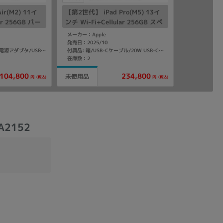
ir(M2) 11イ
【第2世代】 iPad Pro(M5) 13イ
ar 256GB パー
ンチ Wi-Fi+Cellular 256GB スペ
A2903 【国内版
ースブラック ME7W4J/A A3361
メーカー：Apple
【国内版SIMフリー】
発売日：2025/10
付属品: 箱/20W USB-C電源アダプタ/USB-C充電ケーブル(1m)/マニュアル
付属品: 箱/USB-Cケーブル/20W USB-C電源アダプタ/クイックスタートガイド
在庫数：2
104,800
234,800
未使用品
(税込)
(税込)
円
円
A2152