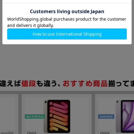
Wi-Fiモデル
SIMFREE
nanoSIM
256GB
256GB