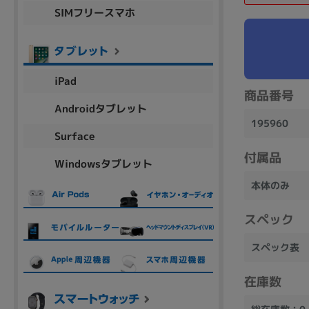
SIMフリースマホ
商品シリーズ名・ブランド名の絞り込み。
Let's note
dynabook
Thinkpad
LAVIE
FMV
macbook
Inspiron
aspire
iPad
商品番号
Androidタブレット
195960
機能・特徴
Surface
商品の搭載機能による絞り込み
付属品
Windowsタブレット
Webカメラ内蔵
本体のみ
スペック
スペック表
ランク
商品状態の絞り込み
在庫数
新品/未使用
Aランク
Bラ
未使用
中古
新品